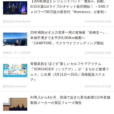
【200名限定】レジェンドバンド「無双∞」始動。
5/15大阪1stライブのチケット販売開始！ ～SNSフ
ォロワー700万超の新世代「Mumeixxx」が参戦～
株式会社Cloud Illusion
2026年04月05日 02時
25年帰国せず人力世界一周の冒険家『岩崎圭一』、
単独手漕ぎで太平洋8,000km横断へ
「CAMPFIRE」でクラウドファンディング開始
岩崎圭一グッズSHOP
2026年03月18日 01時
骨盤底筋を“ほぐす”新しいセルフケアアイテム
『SOKOAGE®（ソコアゲ）』が「まちかど健康フ
ェス」に出展（3月11日〜15日／高槻阪急スクエ
ア）
株式会社moreover
2026年03月11日 01時
AI導入から4か月、現場で起きた変化創業111年老舗
製紙メーカーの実証フェーズ報告