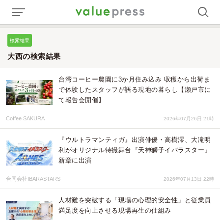
検索結果
大西の検索結果
台湾コーヒー農園に3か月住み込み 収穫から出荷ま
で体験したスタッフが語る現地の暮らし【瀬戸市に
て報告会開催】
Coffee SAKURA
2026年07月26日 21時
『ウルトラマンティガ』出演俳優・高樹澪、大滝明
利がオリジナル特撮舞台『天神獅子イバラスター』
新章に出演
合同会社IBARASTARS
2026年07月13日 22時
人材難を突破する「現場の心理的安全性」と従業員
満足度を向上させる現場再生の仕組み