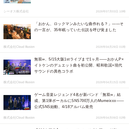
シーオス株式会社
2026年07月03日 10時
「おかん、ロックマンみたいな曲作れる？」——そ
の一言が、35年眠っていた伝説を呼び覚ました
株式会社Cloud Illusion
2026年04月29日 01時
無双∞、5/15大阪1stライブまで1ヶ月——おかんP×
イトケンのデュエット曲を初公開、昭和歌謡×現代
サウンドの異色コラボ
株式会社Cloud Illusion
2026年04月15日 02時
ゲーム音楽レジェンド4名が新バンド「無双∞」結
成、第1弾ボーカルにSNS700万人のMumeixxx——
公式SNS始動、4/18アルバム発売
株式会社Cloud Illusion
2026年04月09日 02時