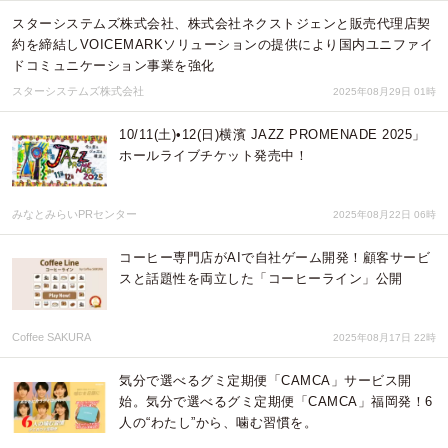
スターシステムズ株式会社、株式会社ネクストジェンと販売代理店契
約を締結しVOICEMARKソリューションの提供により国内ユニファイ
ドコミュニケーション事業を強化
スターシステムズ株式会社
2025年08月29日 01時
10/11(土)•12(日)横濱 JAZZ PROMENADE 2025」
ホールライブチケット発売中！
みなとみらいPRセンター
2025年08月22日 06時
コーヒー専門店がAIで自社ゲーム開発！顧客サービ
スと話題性を両立した「コーヒーライン」公開
Coffee SAKURA
2025年08月17日 22時
気分で選べるグミ定期便「CAMCA」サービス開
始。気分で選べるグミ定期便「CAMCA」福岡発！6
人の“わたし”から、噛む習慣を。