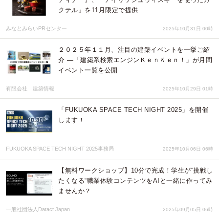
クテル』を11月限定で提供
みなとみらいPRセンター
2025年10月31日 00時
２０２５年１１月、注目の建築イベントを一挙ご紹
介 ―「建築系検索エンジンＫｅｎＫｅｎ！」が月間
イベント一覧を公開
有限会社 建築情報
2025年10月29日 01時
「FUKUOKA SPACE TECH NIGHT 2025」を開催
します！
FUKUOKA SPACE TECH NIGHT 2025事務局
2025年10月06日 06時
【無料ワークショップ】10分で完成！学生が“挑戦し
たくなる“職業体験コンテンツをAIと一緒に作ってみ
ませんか？
一般社団法人Datact Japan
2025年09月05日 06時