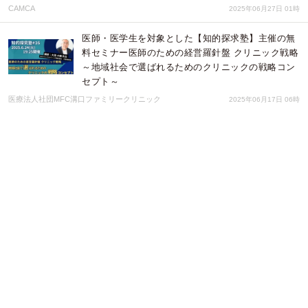
CAMCA
2025年06月27日 01時
医師・医学生を対象とした【知的探求塾】主催の無
料セミナー医師のための経営羅針盤 クリニック戦略
～地域社会で選ばれるためのクリニックの戦略コン
セプト～
医療法人社団MFC溝口ファミリークリニック
2025年06月17日 06時
大西工業との協業により、日本製ジグソービットが
リニューアル「Ｈ＆Ｈ ジグソービット Black」新登
場
株式会社三共コーポレーション
2025年05月27日 01時
「EAST MARKET ‐東かがわ‐ 」開催のお知らせ（3
月28日（金）～4月13日（日））
株式会社tao.
2025年04月04日 08時
東かがわグルメフェス BURGER＆CURRY