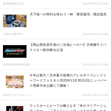
服部製紙株式会社
2026年02月20日 01時
天下統一の時代を味わう一杯「豊臣珈琲」限定販売
Coffee SAKURA
2026年02月02日 05時
【岡山県井原市発のご当地ヒーロー】天神獅子イバ
ラスター新作舞台公演
合同会社IBARASTARS
2025年11月13日 10時
今年は枚方！日本最大規模のアレルギーフレンドリ
ーフードフェスタ☆2025年11月30日(日)ニッペパー
ク岡東中央公園にて開催！
ゆめのちからマルシェ
2025年11月05日 23時
ウィスキーとビーフが織りなす『冬のマリアージュ
ディナー』、『アイリッシュウィスキーを使ったカ