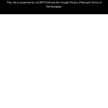
This site is protected by reCAPTCHA and the Google
Privacy Policy
and
Terms of
Service
apply.