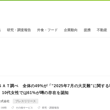
集
研究・調査報告
外食・フード
企業動向
提携
不動産
ト
ＡＴ調べ 全体の49%が「“2025年7月の大災難”に関す
、10代女性では61%が噂の存在を認知
株式会社
プレスリリース
 06時
その他サービス
研究・調査報告