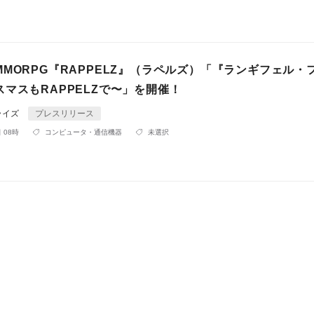
MORPG『RAPPELZ』（ラペルズ）「『ランギフェル・
マスもRAPPELZで〜」を開催！
ライズ
プレスリリース
 08時
コンピュータ・通信機器
未選択