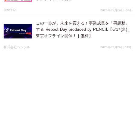
One HR
2026年05月26日 02時
この一歩が、未来を変える！事業成長を「再起動」
する Reboot Day produced by PENCIL【6/17(水)｜
東京オフライン開催！｜無料】
株式会社ペンシル
2026年05月26日 01時
エンジニア・DX人材育成サービス『TECH PLAY
Academy』2026年6月1日より『ビルスピ』へサー
ビス名称を変更
パーソルイノベーション株式会社
2026年05月25日 02時
eラーニングシステムLearningWareが、AIによる
「問題自動作成機能」を提供開始。 教材作成の工数
を大幅削減
株式会社プロシーズ
2026年05月20日 03時
日本最大級のダイレクトマーケティングのカンファ