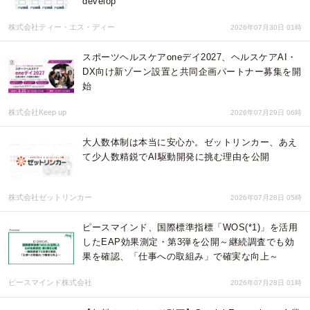
develop
株式会社ティー・エス・ディー
2026年07月30日 01時
スポーツヘルスケアoneデイ2027、ヘルスケアAI・
DX向け新ゾーン設置と共同企画パートナー募集を開
始
株式会社Keep up
2026年07月29日 06時
大人数体制は本当に安心か。ゼットリンカー、あえ
て少人数精鋭でAI駆動開発に挑む理由を公開
株式会社ゼットリンカー
2026年07月28日 05時
ピースマインド、国際標準指標「WOS(*1)」を活用
したEAP効果測定・第3弾を公開～継続調査でも効
果を確認、「仕事への取組み」で確実な向上～
ピースマインド株式会社
2026年07月28日 01時