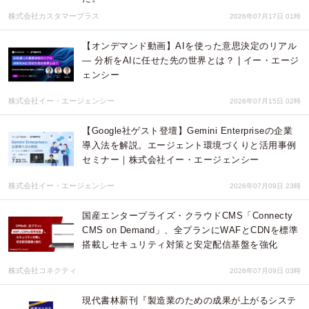
株式会社カスタマープラス
2026年07月17日 01時
【オンデマンド動画】AIを使った意思決定のリアル
— 分析をAIに任せた先の世界とは？ | イー・エージ
ェンシー
株式会社イー・エージェンシー
2026年07月15日 02時
【Google社ゲスト登壇】Gemini Enterpriseの企業
導入法を解説。エージェント環境づくりと活用事例
セミナー｜株式会社イー・エージェンシー
株式会社イー・エージェンシー
2026年07月09日 23時
国産エンタープライズ・クラウドCMS「Connecty
CMS on Demand」、全プランにWAFとCDNを標準
搭載しセキュリティ対策と安定配信基盤を強化
株式会社コネクティ
2026年07月09日 03時
現代書林新刊『製造業のための成果が上がるシステ