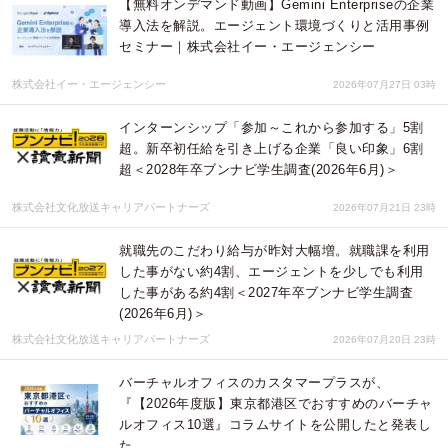
【無料オンデマンド動画】Gemini Enterpriseの企業
導入法を解説。エージェント環境づくりと活用事例
セミナー｜株式会社イー・エージェンシー
株式会社イー・エージェンシー
2026年07月27日 03時
インターンシップ「参加～これから参加する」5割
超。新卒初任給を引き上げる企業「良い印象」6割
超＜2028年卒ブンナビ学生調査(2026年6月)＞
株式会社文化放送キャリアパートナーズ
2026年07月21日 23時
就職先のこだわり給与が昨対大幅増。就職課を利用
した事がない約4割、エージェントを少しでも利用
した事がある約4割＜2027年卒ブンナビ学生調査
(2026年6月)＞
株式会社文化放送キャリアパートナーズ
2026年07月20日 23時
バーチャルオフィスのカスタマープラスが、
『【2026年度版】東京都港区でおすすめのバーチャ
ルオフィス10選』コラムサイトを公開したと発表し
た。