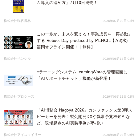
ム導入の進め方』7月10日発売！
株式会社現代書林
2026年07月09日 02時
この一歩が、未来を変える！事業成長を「再起動」
する Reboot Day produced by PENCIL【7/8(水)｜
福岡オフライン開催！｜無料】
株式会社ペンシル
2026年06月18日 01時
eラーニングシステムLearningWareの管理画面に
「AIサポートチャット」機能が新登場！
株式会社プロシーズ
2026年06月11日 02時
「AI博覧会 Nagoya 2026」カンファレンス第3弾ス
ピーカーを発表！製剤開発DXや異常予兆検知AIな
ど、現場起点のAI実装事例が勢揃い
株式会社アイスマイリー
2026年06月08日 05時