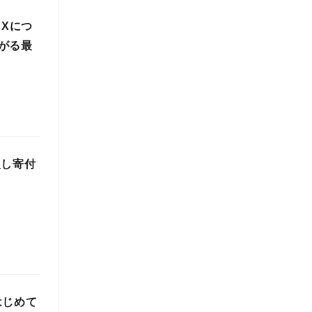
DXにつ
がる最
入し寄付
はじめて