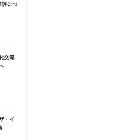
好評につ
化交流
へ
ザ・イ
始