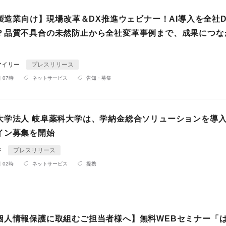
【製造業向け】現場改革＆DX推進ウェビナー！AI導入を全社
？品質不具合の未然防止から全社変革事例まで、成果につな
マイリー
プレスリリース
 07時
ネットサービス
告知・募集
大学法人 岐阜薬科大学は、学納金総合ソリューションを導
イン募集を開始
ジ
プレスリリース
 02時
ネットサービス
提携
個人情報保護に取組むご担当者様へ】無料WEBセミナー「