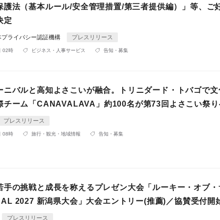
保護法（基本ルール/安全管理措置/第三者提供編）」等、ご
決定
本プライバシー認証機構
プレスリリース
 02時
ビジネス・人事サービス
告知・募集
ーニバルと高知よさこいが融合。トリニダード・トバゴで文
チーム「CANAVALAVA」約100名が第73回よさこい祭り
プレスリリース
 08時
旅行・観光・地域情報
告知・募集
若手の挑戦と成長を称えるプレゼン大会「ルーキー・オブ・
LOCAL 2027 新潟県大会」大会エントリー(推薦)／協賛受付開
プレスリリース