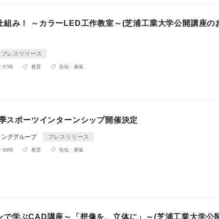
仕組み！ ～カラーLED工作教室～(芝浦工業大学公開講座の
プレスリリース
 07時
教育
告知・募集
度秋季スポーツインターンシップ開催決定
ィンググループ
プレスリリース
 06時
教育
告知・募集
ンで学ぶCAD講座～「想像を、立体に」～(芝浦工業大学公