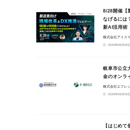
8/28開催
なげるには
新AI活用術
株式会社アイス
2026年08月05日
岐阜市公立
金のオンラ
株式会社エフレ
2026年08月05日
【はじめて