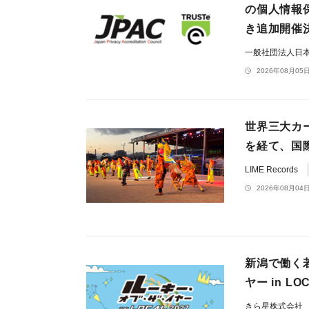
の個人情報
き追加開催
一般社団法人日
2026年08月05日
世界三大カ
を経て、国際
LIME Records
2026年08月04日
新潟で働く
ヤー in 
きら星株式会社