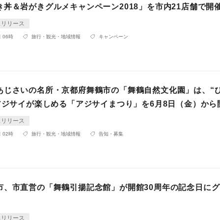
き丼＆岩がきグルメキャンペーン2018」を市内21店舗で開
スリリース
 06時
旅行・観光・地域情報
キャンペーン
あじさいの名所・京都府舞鶴市の「舞鶴自然文化園」は、“
のアジサイが楽しめる「アジサイまつり」を6月8日（金）から
スリリース
 02時
旅行・観光・地域情報
告知・募集
市、市直営の「舞鶴引揚記念館」が開館30周年の記念日に
スリリース