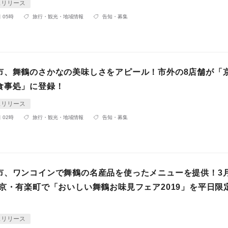
スリリース
 05時
旅行・観光・地域情報
告知・募集
市、舞鶴のさかなの美味しさをアピール！市外の8店舗が「
食事処」に登録！
スリリース
 02時
旅行・観光・地域情報
告知・募集
市、ワンコインで舞鶴の名産品を使ったメニューを提供！3
東京・有楽町で「おいしい舞鶴お味見フェア2019」を平日限
スリリース