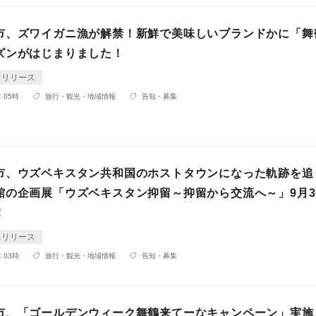
市、ズワイガニ漁が解禁！新鮮で美味しいブランドかに「舞
ズンがはじまりました！
スリリース
 05時
旅行・観光・地域情報
告知・募集
市、ウズベキスタン共和国のホストタウンになった軌跡を追
館の企画展「ウズベキスタン抑留～抑留から交流へ～」9月30
！
スリリース
 03時
旅行・観光・地域情報
告知・募集
市、「ゴールデンウィーク舞鶴来てーなキャンペーン」実施