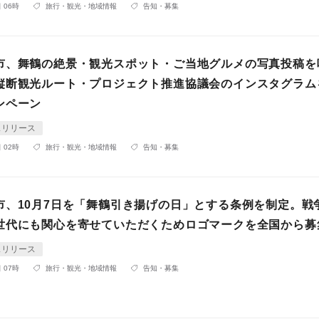
 06時
旅行・観光・地域情報
告知・募集
市、舞鶴の絶景・観光スポット・ご当地グルメの写真投稿を
縦断観光ルート・プロジェクト推進協議会のインスタグラム
ンペーン
スリリース
 02時
旅行・観光・地域情報
告知・募集
市、10月7日を「舞鶴引き揚げの日」とする条例を制定。戦
世代にも関心を寄せていただくためロゴマークを全国から募
スリリース
 07時
旅行・観光・地域情報
告知・募集