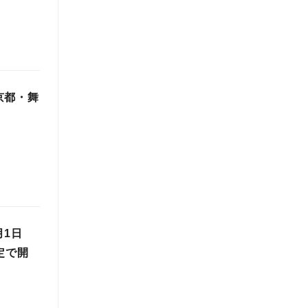
京都・舞
月1日
定で開