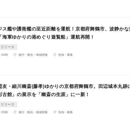
ジス艦や護衛艦の至近距離を運航！京都府舞鶴市、波静かな
「海軍ゆかりの港めぐり遊覧船」運航再開！
スリリース
 02時
旅行・観光・地域情報
告知・募集
盟友・細川幽斎(藤孝)ゆかりの京都府舞鶴市。田辺城本丸跡
彰古館」の展示を「幽斎の生涯」に一新！
スリリース
 05時
旅行・観光・地域情報
告知・募集