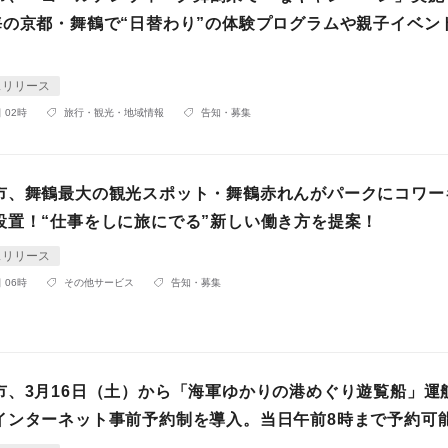
海の京都・舞鶴で“日替わり”の体験プログラムや親子イベン
スリリース
 02時
旅行・観光・地域情報
告知・募集
市、舞鶴最大の観光スポット・舞鶴赤れんがパークにコワー
設置！“仕事をしに旅にでる”新しい働き方を提案！
スリリース
 06時
その他サービス
告知・募集
市、3月16日（土）から「海軍ゆかりの港めぐり遊覧船」運
インターネット事前予約制を導入。当日午前8時まで予約可