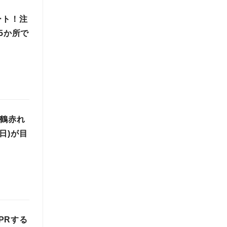
ート！注
5か所で
舞鶴赤れ
日)が目
PRする