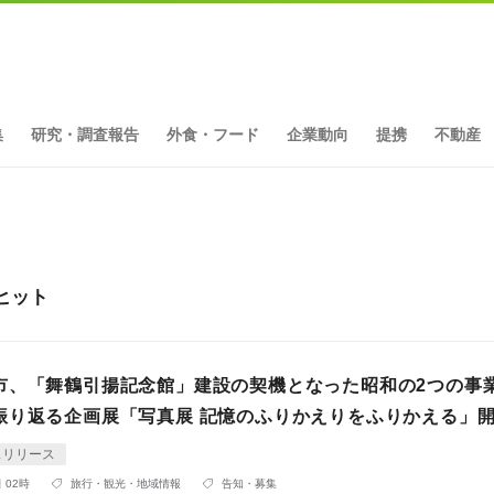
集
研究・調査報告
外食・フード
企業動向
提携
不動産
ヒット
市、「舞鶴引揚記念館」建設の契機となった昭和の2つの事
振り返る企画展「写真展 記憶のふりかえりをふりかえる」
スリリース
 02時
旅行・観光・地域情報
告知・募集