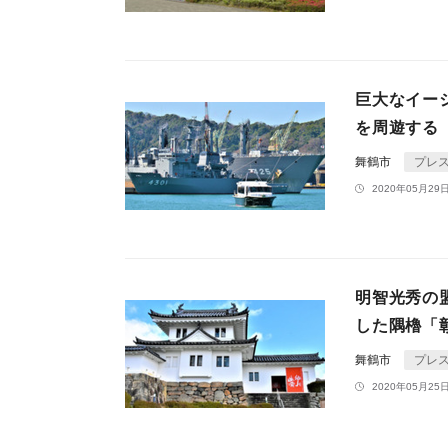
巨大なイー
を周遊する
舞鶴市
プレ
2020年05月29日
明智光秀の
した隅櫓「
舞鶴市
プレ
2020年05月25日