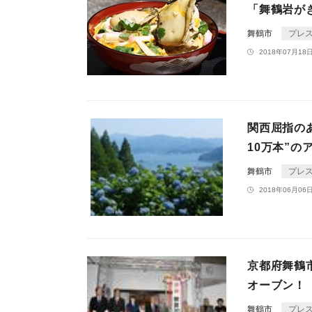
「舞鶴岩が
舞鶴市
プレ
2018年07月18日
関西屈指の
10万本”
舞鶴市
プレ
2018年06月06日
京都府舞鶴
オーブン！
舞鶴市
プレ