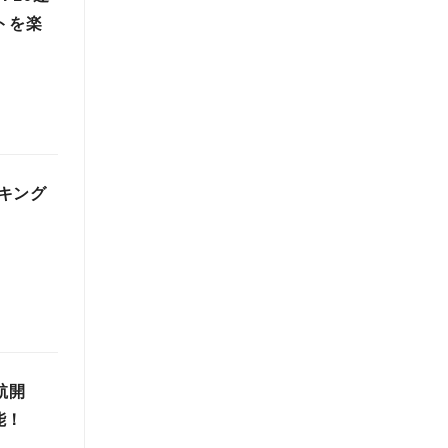
トを楽
キング
航開
能！