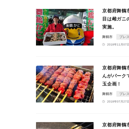
京都府舞鶴
目は雌ガニの
実施。
舞鶴市
プレ
2018年11月07日
京都府舞鶴
んがパーク
玉企画！
舞鶴市
プレ
2018年07月27日
京都府舞鶴