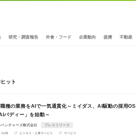
集
研究・調査報告
外食・フード
企業動向
提携
不動産
件ヒット
7職種の業務をAIで一気通貫化～ミイダス、AI駆動の採用O
AIバディー」を始動～
ルベンチャーズ株式会社
プレスリリース
 01時
ビジネス・人事サービス
サービス