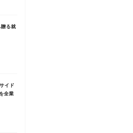
へ贈る就
ンサイド
を全業