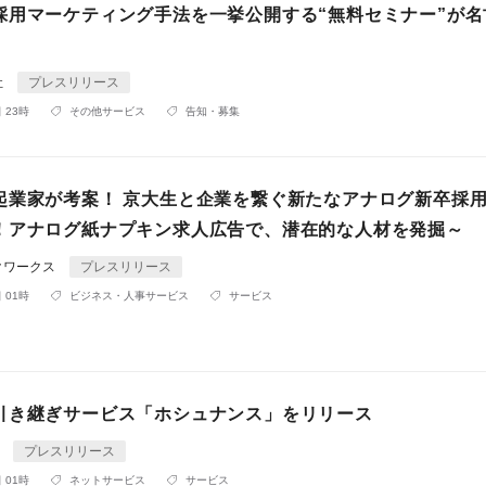
採用マーケティング手法を一挙公開する“無料セミナー”が名
社
プレスリリース
 23時
その他サービス
告知・募集
起業家が考案！ 京大生と企業を繋ぐ新たなアナログ新卒採
！アナログ紙ナプキン求人広告で、潜在的な人材を発掘～
クワークス
プレスリリース
 01時
ビジネス・人事サービス
サービス
引き継ぎサービス「ホシュナンス」をリリース
n
プレスリリース
 01時
ネットサービス
サービス