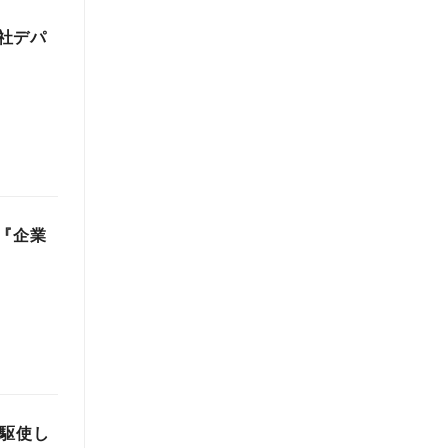
社デパ
刊『企業
を駆使し