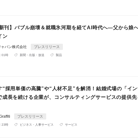
3日新刊】バブル崩壊＆就職氷河期を経てAI時代へ―父から娘
イン
ジャパン株式会社
プレスリリース
 01時
新聞・出版・放送
製品
す“採用単価の高騰”や“人材不足”を解消！結婚式場の「イ
で成長を続ける企業が、コンサルティングサービスの提供先
affiti
プレスリリース
 23時
ビジネス・人事サービス
サービス