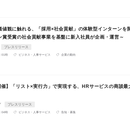
価値観に触れる、「採用×社会貢献」の体験型インターンを
ン賞受賞の社会貢献事業を基盤に新入社員が企画・運営～
プレスリリース
 01時
ビジネス・人事サービス
企業の動向
日開催】「リスト×実行力」で実現する、HRサービスの商談最
グ
プレスリリース
 04時
ビジネス・人事サービス
告知・募集