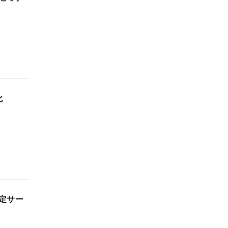
化
定サー