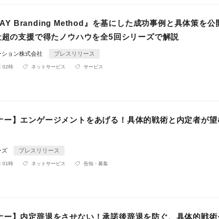
LAY Branding Method』を基にした成功事例と具体策を公
0社超の支援で得たノウハウを全5回シリーズで解説
ーション株式会社
プレスリリース
 02時
ネットサービス
サービス
ナー】エンゲージメントをあげる！具体的戦術と内定者が望
ーズ
プレスリリース
 01時
ネットサービス
告知・募集
ナー】内定辞退をさせない！承諾後辞退を防ぐ、具体的戦術