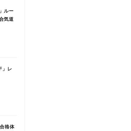
」ルー
合気道
F」レ
—合格体