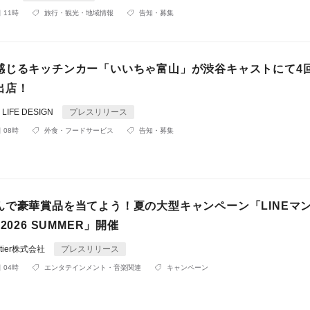
 11時
旅行・観光・地域情報
告知・募集
感じるキッチンカー「いいちゃ富山」が渋谷キャストにて4
出店！
IFE DESIGN
プレスリリース
 08時
外食・フードサービス
告知・募集
んで豪華賞品を当てよう！夏の大型キャンペーン「LINEマン
2026 SUMMER」開催
rontier株式会社
プレスリリース
 04時
エンタテインメント・音楽関連
キャンペーン