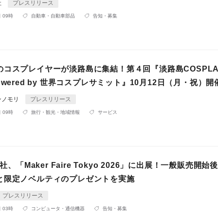
社
プレスリリース
 09時
自動車・自動車部品
告知・募集
のコスプレイヤーが淡路島に集結！第４回『淡路島COSPLA
owered by 世界コスプレサミット』10月12日（月・祝）開
ンノモリ
プレスリリース
 09時
旅行・観光・地域情報
サービス
会社、「Maker Faire Tokyo 2026」に出展！一般販売開
と限定ノベルティのプレゼントを実施
プレスリリース
 03時
コンピュータ・通信機器
告知・募集