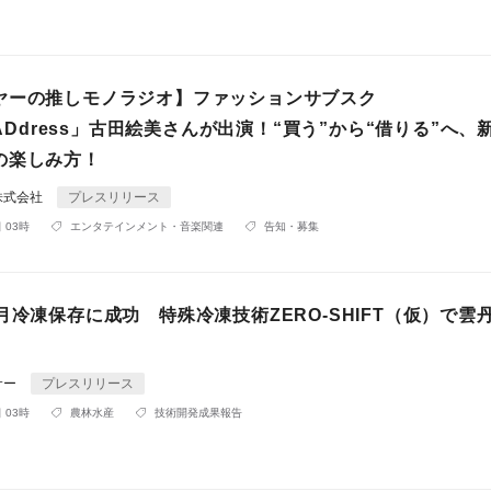
ヤーの推しモノラジオ】ファッションサブスク
erADdress」古田絵美さんが出演！“買う”から“借りる”へ、
の楽しみ方！
株式会社
プレスリリース
 03時
エンタテインメント・音楽関連
告知・募集
月冷凍保存に成功 特殊冷凍技術ZERO-SHIFT（仮）で雲
サー
プレスリリース
 03時
農林水産
技術開発成果報告