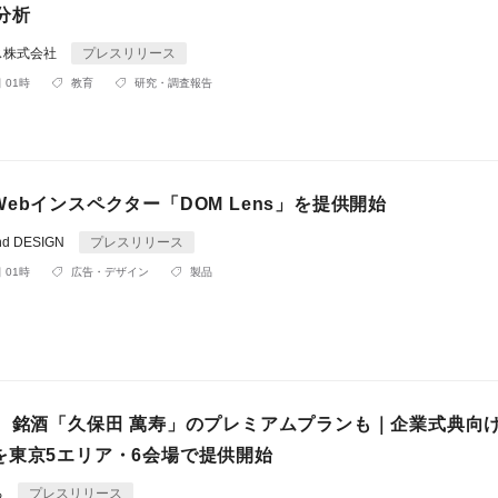
分析
ス株式会社
プレスリリース
 01時
教育
研究・調査報告
ebインスペクター「DOM Lens」を提供開始
d DESIGN
プレスリリース
 01時
広告・デザイン
製品
円、銘酒「久保田 萬寿」のプレミアムプランも｜企業式典向
を東京5エリア・6会場で提供開始
る
プレスリリース