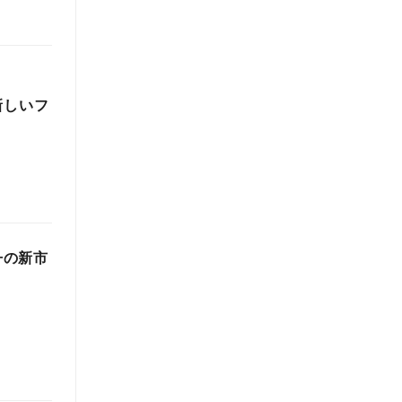
新しいフ
丹の新市