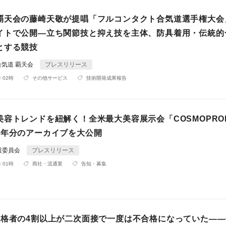
覇天会の藤崎天敬が提唱「フルコンタクト合気道選手権大会
イトで公開―立ち関節技と抑え技を主体、防具着用・伝統的
とする競技
気道 覇天会
プレスリリース
 02時
その他サービス
技術開発成果報告
美容トレンドを紐解く！全米最大美容展示会「COSMOPRO
3年分のアーカイブを大公開
援委員会
プレスリリース
 01時
商社・流通業
告知・募集
合格者の4割以上が二次面接で一度は不合格になっていた—