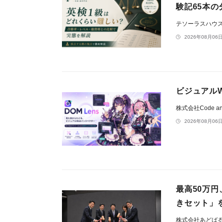
験記65本の
テソーラスハウ
2026年08月06日
ビジュアルW
株式会社Code an
2026年08月06日
最高50万
きセット」
株式会社あどば