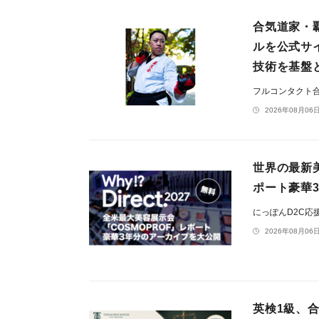
合気道家・
ルを公式サ
技術を基盤
フルコンタクト合
2026年08月06日
世界の最新
ポート豪華
にっぽんD2C応
2026年08月06日
英検1級、