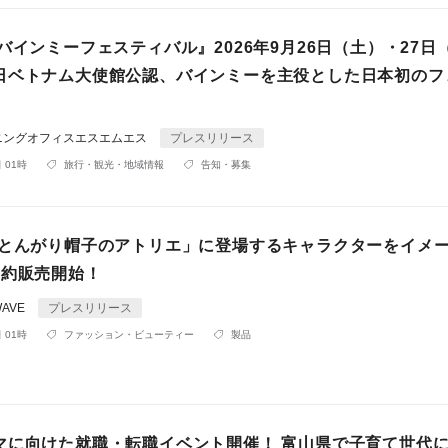
バインミーフェスティバル』2026年9月26日（土）・27日
日ベトナム大使館公認、バインミーを主役とした日本初のフ
ニングオフィスエスエムエス
プレスリリース
 01時
旅行・観光・地域情報
告知・募集
「とんがり帽子のアトリエ」に登場するキャラクターをイメ
予約販売開始！
WAVE
プレスリリース
 01時
ファッション・ビューティー
製品
マに向けた就職・転職イベント開催！ 富山県で子育て世代