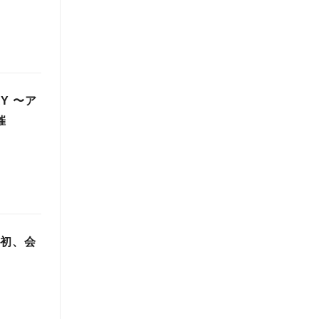
Y 〜ア
催
始後初、会