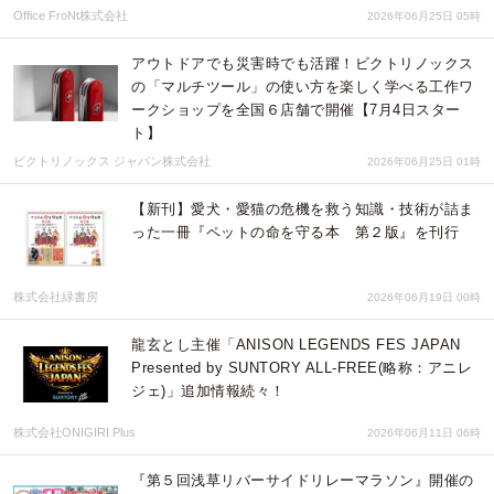
Office FroNt株式会社
2026年06月25日 05時
アウトドアでも災害時でも活躍！ビクトリノックス
の「マルチツール」の使い方を楽しく学べる工作ワ
ークショップを全国６店舗で開催【7月4日スター
ト】
ビクトリノックス ジャパン株式会社
2026年06月25日 01時
【新刊】愛犬・愛猫の危機を救う知識・技術が詰ま
った一冊『ペットの命を守る本 第２版』を刊行
株式会社緑書房
2026年06月19日 00時
龍玄とし主催「ANISON LEGENDS FES JAPAN
Presented by SUNTORY ALL-FREE(略称：アニレ
ジェ)」追加情報続々！
株式会社ONIGIRI Plus
2026年06月11日 06時
『第５回浅草リバーサイドリレーマラソン』開催の