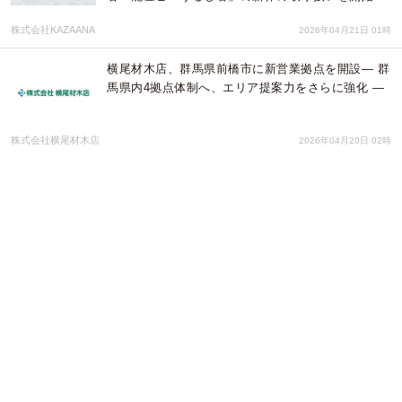
株式会社KAZAANA
2026年04月21日 01時
横尾材木店、群馬県前橋市に新営業拠点を開設― 群
馬県内4拠点体制へ、エリア提案力をさらに強化 ―
株式会社横尾材木店
2026年04月20日 02時
AI動画自動生成プラットフォーム「Arthur Brief」の
基盤技術で特許出願
イノベーティブジャパン株式会社
2026年04月10日 00時
公開36日で500万円達成、震災と人口減に立ち向か
うワイナリー構想に支援続々 障がいのある人が誇り
を持って働ける場を能登の海辺につくるプロジェク
ト
株式会社CREER
2026年04月09日 01時