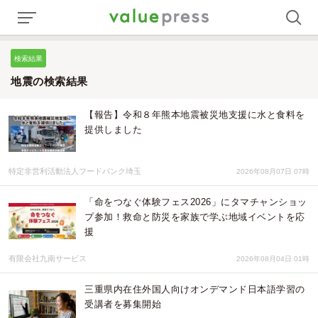
検索結果
地震の検索結果
【報告】令和８年熊本地震被災地支援に水と食料を
提供しました
特定非営利活動法人フードバンク埼玉
2026年08月07日 07時
「命をつなぐ体験フェス2026」にタマチャンショッ
プ参加！救命と防災を家族で学ぶ地域イベントを応
援
有限会社九南サービス
2026年08月04日 01時
三重県内在住外国人向けオンデマンド日本語学習の
受講者を募集開始