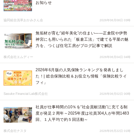
お知らせ
協同組合浅草おかみさん会
2026年06月08日 03時
無垢材が育む“経年美化”の住まい――正倉院や伊勢
神宮にも用いられた「板倉工法」で建てる平屋の魅
力を、つくば住宅工房がブログ記事で解説
株式会社エムディー
2026年06月04日 04時
2026年6月版の人気保険ランキングを発表しまし
た！| 総合保険比較＆お役立ち情報「保険比較ライ
フィ」
Sasuke Financial Lab株式会社
2026年06月02日 00時
社員が仕事時間の10％を“社会貢献活動”に充てる制
度が発足２周年～2025年度は社員304人が年間1483
回、１人平均で約５回活動～
株式会社ナスタ
2026年05月22日 01時