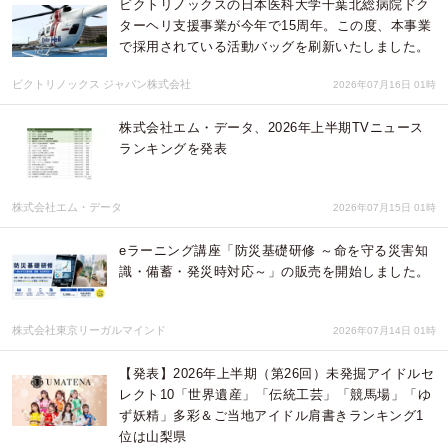
ビクトリノックスの日本医科大学千葉北総病院ドク
ターヘリ支援事業が今年で15周年。この度、本事業
で採用されている活動バッグを刷新いたしました。
ビクトリノックス ジャパン株式会社
2026年07月16日 01時
株式会社エム・データ、2026年上半期TVニュース
ランキングを発表
株式会社エム・データ
2026年07月15日 01時
eラーニング講座「防災基礎研修 ～命を守る災害知
識・備蓄・発災時対応～」の販売を開始しました。
株式会社東京リーガルマインド
2026年07月14日 01時
【発表】2026年上半期（第26回）未発掘アイドルセ
レクト10「世界遺産」「伝統工芸」「競馬場」「ゆ
ず妖精」多彩＆ご当地アイドル肩書きランキング1
位は山梨県