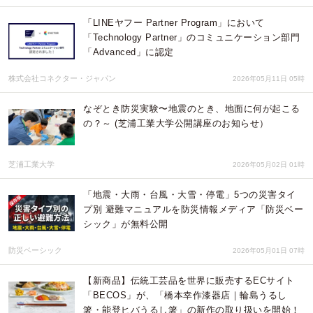
「LINEヤフー Partner Program」において
「Technology Partner」のコミュニケーション部門
「Advanced」に認定
株式会社コネクター・ジャパン
2026年05月11日 05時
なぞとき防災実験〜地震のとき、地面に何が起こる
の？～ (芝浦工業大学公開講座のお知らせ）
芝浦工業大学
2026年05月02日 01時
「地震・大雨・台風・大雪・停電」5つの災害タイ
プ別 避難マニュアルを防災情報メディア「防災ベー
シック」が無料公開
防災ベーシック
2026年05月01日 07時
【新商品】伝統工芸品を世界に販売するECサイト
「BECOS」が、「橋本幸作漆器店｜輪島うるし
箸・能登ヒバうるし箸」の新作の取り扱いを開始！