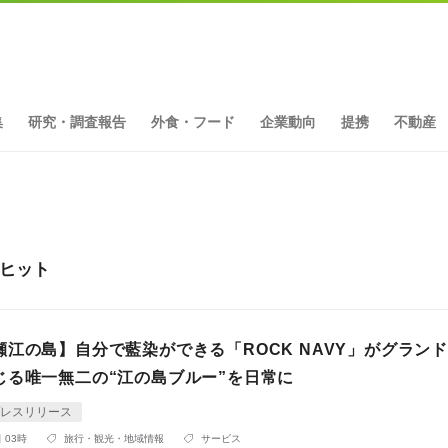
集
研究・調査報告
外食・フード
企業動向
提携
不動産
件ヒット
瀬江の島】自分で藍染ができる「ROCK NAVY」がグラン
じる唯一無二の“江の島ブルー”を日常に
レスリリース
 03時
旅行・観光・地域情報
サービス