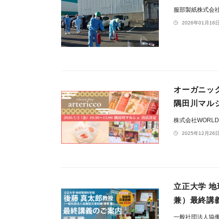
服部製紙株式会
2026年01月16日
オーガニック
隅田川マル
株式会社WORLD L
2025年12月26日
立正大学 
兼）最終講
一般社団法人協