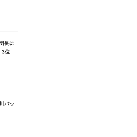
団長に
」3位
川パッ