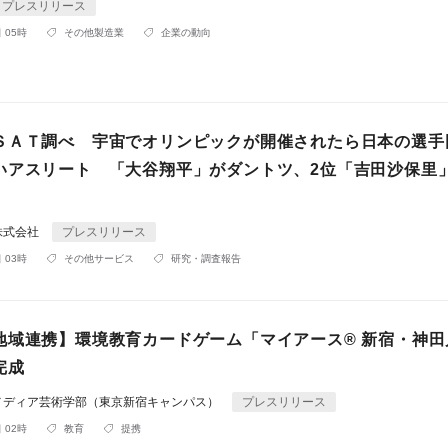
プレスリリース
 05時
その他製造業
企業の動向
ＳＡＴ調べ 宇宙でオリンピックが開催されたら日本の選手
いアスリート 「大谷翔平」がダントツ、2位「吉田沙保里
」
株式会社
プレスリリース
 03時
その他サービス
研究・調査報告
地域連携】環境教育カードゲーム「マイアース® 新宿・神田
完成
メディア芸術学部（東京新宿キャンパス）
プレスリリース
 02時
教育
提携