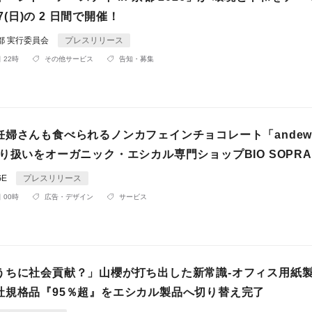
17(日)の 2 日間で開催！
京都 実行委員会
プレスリリース
 22時
その他サービス
告知・募集
婦さんも食べられるノンカフェインチョコレート「andew f
り扱いをオーガニック・エシカル専門ショップBIO SOPR
GE
プレスリリース
 00時
広告・デザイン
サービス
うちに社会貢献？」山櫻が打ち出した新常識‐オフィス用紙
社規格品『95％超』をエシカル製品へ切り替え完了