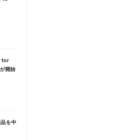
or
Aが開始
製品を中