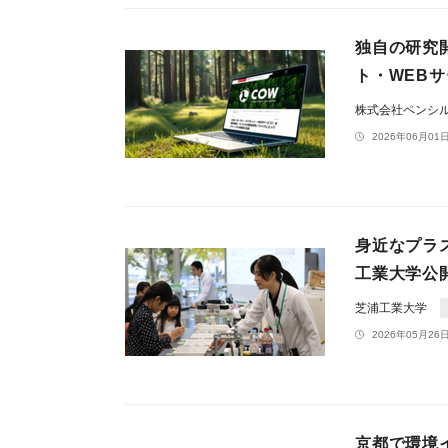
独自の研究
ト・WEB
株式会社ペンシ
2026年06月01日
身近なプラ
工業大学公
芝浦工業大学
2026年05月26日
京都で環境イ