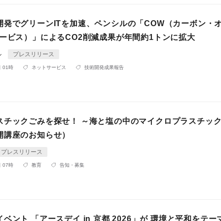
開発でグリーンITを加速、ペンシルの「COW（カーボン・
サービス）」によるCO2削減成果が年間約1トンに拡大
ル
プレスリリース
 01時
ネットサービス
技術開発成果報告
スチックごみを探せ！ ～海と塩の中のマイクロプラスチック
開講座のお知らせ）
プレスリリース
 07時
教育
告知・募集
ベント 「アースデイ in 京都 2026」が 環境と平和をテー