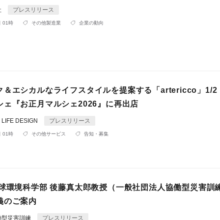
社
プレスリリース
 01時
その他製造業
企業の動向
＆エシカルなライフスタイルを提案する「artericco」1/
シェ『お正月マルシェ2026』に再出店
IFE DESIGN
プレスリリース
 01時
その他サービス
告知・募集
地球環境科学部 後藤真太郎教授（一般社団法人協働型災害訓練
義のご案内
働型災害訓練
プレスリリース