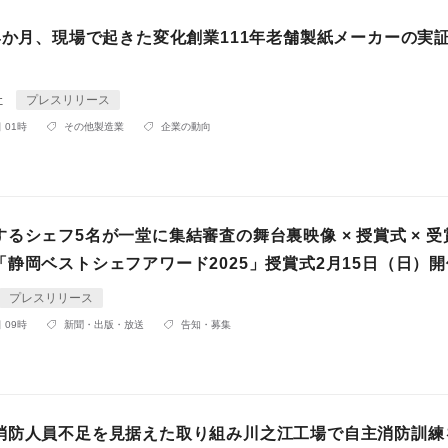
ら4か月、現場で起きた変化創業111年老舗製紙メーカーの実
社
プレスリリース
 01時
その他製造業
企業の動向
るシェフ5名が一堂に集結審査の舞台裏映像 × 授賞式 × 
静岡ベストシェフアワード2025」授賞式2月15日（日）開
プレスリリース
 09時
新聞・出版・放送
告知・募集
消防人員不足を見据えた取り組み川之江工場で自主消防訓練