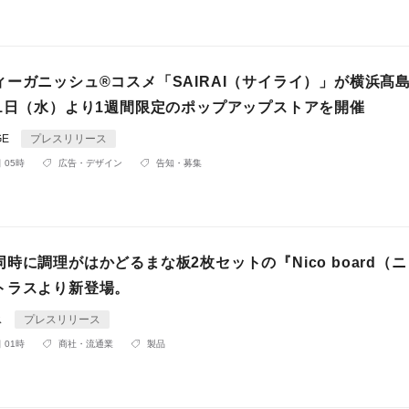
ィーガニッシュ®コスメ「SAIRAI（サイライ）」が横浜髙
11日（水）より1週間限定のポップアップストアを開催
GE
プレスリリース
 05時
広告・デザイン
告知・募集
時に調理がはかどるまな板2枚セットの『Nico board（
トラスより新登場。
ス
プレスリリース
 01時
商社・流通業
製品