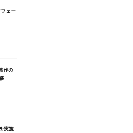
証フェー
受賞作の
催
を実施