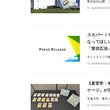
株式会社山櫻
2026年04月07日
スカパーＪ
なってほし
「室伏広治
ネットエイジア
2026年03月31日
【産官学・
ケージ」が
宝塚大学 東京
2026年03月27日