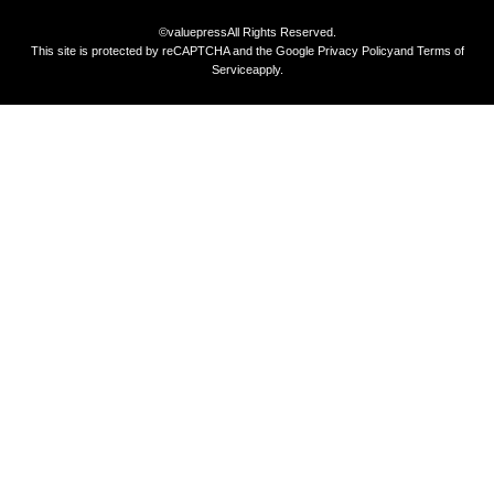
©valuepress
All Rights Reserved.
This site is protected by reCAPTCHA and the Google
Privacy Policy
and
Terms of
Service
apply.