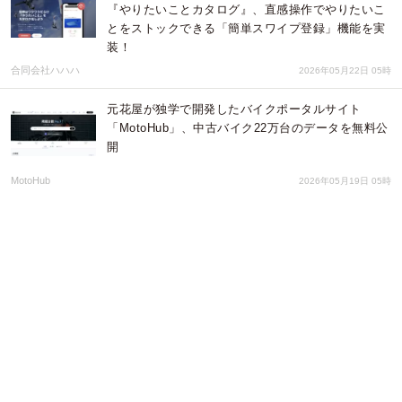
『やりたいことカタログ』、直感操作でやりたいこ
とをストックできる「簡単スワイプ登録」機能を実
装！
合同会社ハハハ
2026年05月22日 05時
元花屋が独学で開発したバイクポータルサイト
「MotoHub」、中古バイク22万台のデータを無料公
開
MotoHub
2026年05月19日 05時
不正解のみを繰り返し再学習できる「令和の暗記カ
ード」。オーダーメイドタイプが新登場
株式会社ローズクリエイト
2026年05月15日 01時
桜ライン311プロジェクト応援マップを更新ー東日
本大震災の津波の到達点に2,478本の桜を植樹ー
認定特定非営利活動法人桜ライン311
2026年05月13日 04時