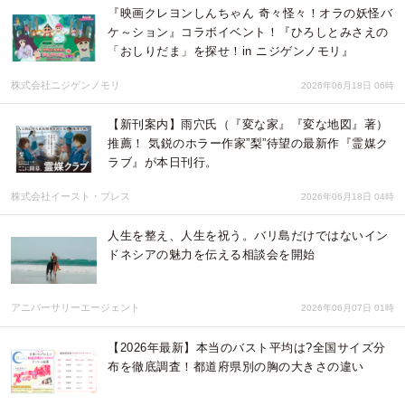
『映画クレヨンしんちゃん 奇々怪々！オラの妖怪バ
ケ～ション』コラボイベント！『ひろしとみさえの
「おしりだま」を探せ！in ニジゲンノモリ』
株式会社ニジゲンノモリ
2026年06月18日 06時
【新刊案内】雨穴氏（『変な家』『変な地図』著）
推薦！ 気鋭のホラー作家”梨”待望の最新作『霊媒ク
ラブ』が本日刊行。
株式会社イースト・プレス
2026年06月18日 04時
人生を整え、人生を祝う。バリ島だけではないイン
ドネシアの魅力を伝える相談会を開始
アニバーサリーエージェント
2026年06月07日 01時
【2026年最新】本当のバスト平均は?全国サイズ分
布を徹底調査！都道府県別の胸の大きさの違い