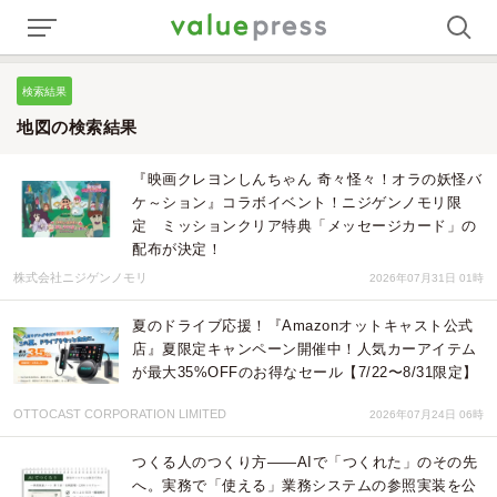
検索結果
地図の検索結果
『映画クレヨンしんちゃん 奇々怪々！オラの妖怪バ
ケ～ション』コラボイベント！ニジゲンノモリ限
定 ミッションクリア特典「メッセージカード」の
配布が決定！
株式会社ニジゲンノモリ
2026年07月31日 01時
夏のドライブ応援！『Amazonオットキャスト公式
店』夏限定キャンペーン開催中！人気カーアイテム
が最大35%OFFのお得なセール【7/22〜8/31限定】
OTTOCAST CORPORATION LIMITED
2026年07月24日 06時
つくる人のつくり方——AIで「つくれた」のその先
へ。実務で「使える」業務システムの参照実装を公