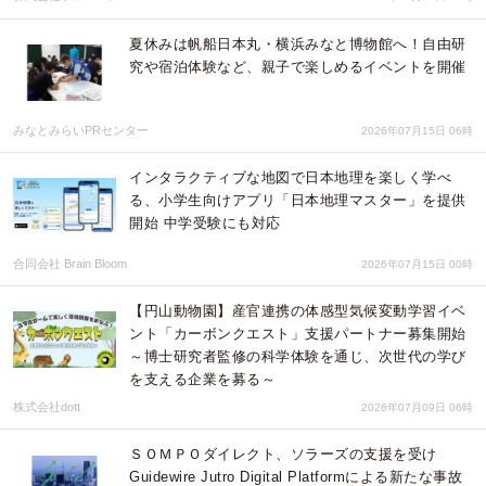
夏休みは帆船日本丸・横浜みなと博物館へ！自由研
究や宿泊体験など、親子で楽しめるイベントを開催
みなとみらいPRセンター
2026年07月15日 06時
インタラクティブな地図で日本地理を楽しく学べ
る、小学生向けアプリ「日本地理マスター」を提供
開始 中学受験にも対応
合同会社 Brain Bloom
2026年07月15日 00時
【円山動物園】産官連携の体感型気候変動学習イベ
ント「カーボンクエスト」支援パートナー募集開始
～博士研究者監修の科学体験を通じ、次世代の学び
を支える企業を募る～
株式会社dott
2026年07月09日 06時
ＳＯＭＰＯダイレクト、ソラーズの支援を受け
Guidewire Jutro Digital Platformによる新たな事故