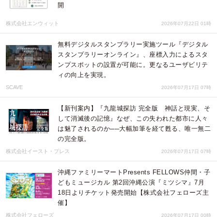
開
株式会社エンウィット
2026年07月22日 01時
無料デジタルスタンプラリー実施ツール『デジタル
スタンプラリーオンライン』、座標入力によるスタ
ンプスポットの設置が可能に。更なるユーザビリテ
ィの向上を実現。
SCAVE
2026年07月17日 07時
【新刊案内】『九龍城探訪 完全版 神話と現実、そ
して消滅後の記憶』なぜ、この失われた都市に人々
は魅了されるのか──大幅加筆を経て甦る、唯一無二
の完全版。
株式会社イースト・プレス
2026年07月17日 07時
沖縄ファミリーマートPresents FELLOWS仲間・子
どもミュージカル 第2回沖縄公演『ミツシマ』7月
18日よりチケット発売開始【株式会社フェローズ主
催】
株式会社フェローズ
2026年07月17日 00時