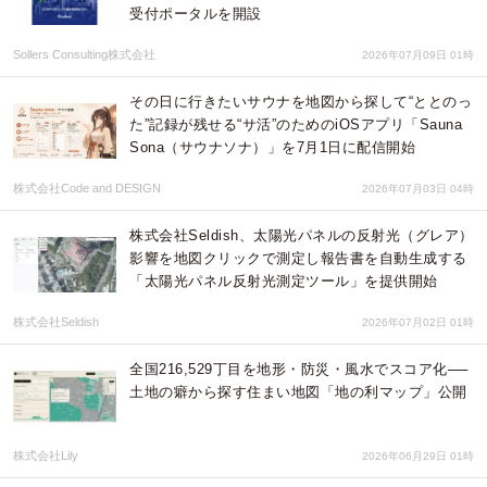
受付ポータルを開設
Sollers Consulting株式会社
2026年07月09日 01時
その日に行きたいサウナを地図から探して“ととのっ
た”記録が残せる“サ活”のためのiOSアプリ「Sauna
Sona（サウナソナ）」を7月1日に配信開始
株式会社Code and DESIGN
2026年07月03日 04時
株式会社Seldish、太陽光パネルの反射光（グレア）
影響を地図クリックで測定し報告書を自動生成する
「太陽光パネル反射光測定ツール」を提供開始
株式会社Seldish
2026年07月02日 01時
全国216,529丁目を地形・防災・風水でスコア化──
土地の癖から探す住まい地図「地の利マップ」公開
株式会社Lily
2026年06月29日 01時