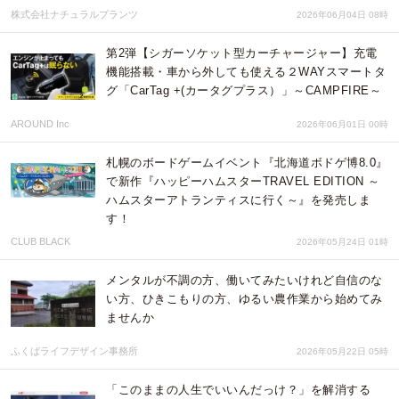
株式会社ナチュラルプランツ
2026年06月04日 08時
第2弾【シガーソケット型カーチャージャー】充電
機能搭載・車から外しても使える２WAYスマートタ
グ「CarTag +(カータグプラス）」～CAMPFIRE～
AROUND Inc
2026年06月01日 00時
札幌のボードゲームイベント『北海道ボドゲ博8.0』
で新作『ハッピーハムスターTRAVEL EDITION ～
ハムスターアトランティスに行く～』を発売しま
す！
CLUB BLACK
2026年05月24日 01時
メンタルが不調の方、働いてみたいけれど自信のな
い方、ひきこもりの方、ゆるい農作業から始めてみ
ませんか
ふくばライフデザイン事務所
2026年05月22日 05時
「このままの人生でいいんだっけ？」を解消する