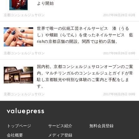
より開始
京都コンシェルジュサロン
2017年09月28日 01時
世界で唯一の伝統工芸ネイルサービス 漆（うる
し）や螺鈿（らでん）を使ったネイルサービス 藍
rishの京都店舗の開設。関西では初の店舗。
京都コンシェルジュサロン
2017年09月26日 03時
国内初。京都コンシェルジュサロンオープンのご案
内。マルチリンガルのコンシェルジュとガイドが常
駐し京都観光や特別な体験のご案内と手配をしま
す。
京都コンシェルジュサロン
2017年08月26日 00時
トップページ
サービス紹介
無料会員登録
会社概要
メディア登録