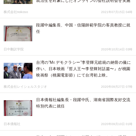
就活生を対象にしたオンラインの会社説明会を実施
株式会社nokoso
2021年07月15日 04時
段躍中編集長、中国・信陽師範学院の客員教授に就
任
日中翻訳学院
2020年10月14日 03時
台湾の“Mr.デモクラシー”李登輝元総統の納骨の儀に
伴い、日本映画『哲人王〜李登輝対話篇〜』が桃園
映画祭（桃園電影節）にて台湾初上映。
株式会社レイシェルスタジオ
2020年09月27日 07時
日本僑報社編集長・段躍中氏、湖南省国際友好交流
特別代表に就任
日本僑報社
2020年09月10日 01時