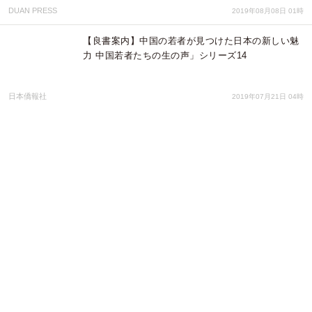
DUAN PRESS
2019年08月08日 01時
【良書案内】中国の若者が見つけた日本の新しい魅
力 中国若者たちの生の声」シリーズ14
日本僑報社
2019年07月21日 04時
【国内初！】スウェーデン国立医薬品探索・開発プ
ラットホームにて日本国医療系ベンチャーの抗がん
候補製剤に関する研究合意
株式会社ウィンメディックス
2019年07月03日 01時
日本僑報社の段躍中編集長、立教大学で「ゲスト･
スピーカー」に
日本僑報社
2019年06月04日 01時
日本僑報社の人気書籍『中国の若者が見つけた日本