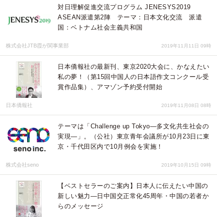
対日理解促進交流プログラム JENESYS2019
ASEAN派遣第2陣 テーマ：日本文化交流 派遣
国：ベトナム社会主義共和国
株式会社JTB霞が関事業部
2019年11月11日 09時
日本僑報社の最新刊、東京2020大会に、かなえたい
私の夢！（第15回中国人の日本語作文コンクール受
賞作品集）、アマゾン予約受付開始
日本僑報社
2019年11月08日 08時
テーマは「Challenge up Tokyo—多文化共生社会の
実現—」。（公社）東京青年会議所が10月23日に東
京・千代田区内で10月例会を実施！
株式会社seno
2019年10月15日 09時
【ベストセラーのご案内】日本人に伝えたい中国の
新しい魅力―日中国交正常化45周年・中国の若者か
らのメッセージ