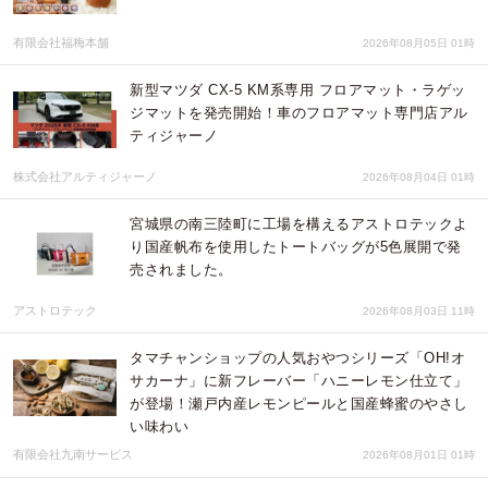
有限会社福梅本舗
2026年08月05日 01時
新型マツダ CX-5 KM系専用 フロアマット・ラゲッ
ジマットを発売開始！車のフロアマット専門店アル
ティジャーノ
株式会社アルティジャーノ
2026年08月04日 01時
宮城県の南三陸町に工場を構えるアストロテックよ
り国産帆布を使用したトートバッグが5色展開で発
売されました。
アストロテック
2026年08月03日 11時
タマチャンショップの人気おやつシリーズ「OH!オ
サカーナ」に新フレーバー「ハニーレモン仕立て」
が登場！瀬戸内産レモンピールと国産蜂蜜のやさし
い味わい
有限会社九南サービス
2026年08月01日 01時