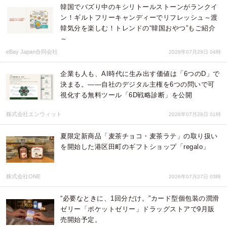
韓国でバズり中のキシリトールストーンがランクイ
ン！ギルトフリーキャンディーでリフレッシュ～渡
韓気分を楽しむ！トレンドの“韓国おやつ”もご紹介
～
eBay Japan合同会社
2026年07月29日 04時
企業も人も、AI時代に生み出す価値は「6つのD」で
決まる。——自社のデジタル主権を6つの問いで可
視化する無料ツール「6D戦略診断」を公開
株式会社エンウィット
2026年07月28日 01時
夏限定新商品「麦茶チョコ・麦茶ラテ」の取り扱い
を開始した港区田町のギフトショップ「regalo」
株式会社ONE
2026年07月27日 03時
“必要なときに、1回分だけ。”カード型個包装の潤滑
ゼリー「ポケットゼリー」ドラッグストアで9月販
売開始予定。