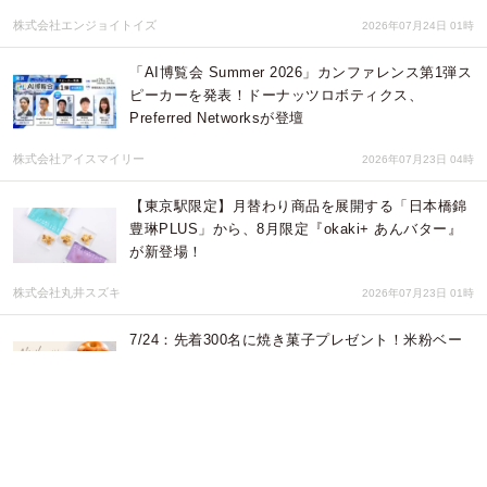
株式会社エンジョイトイズ
2026年07月24日 01時
「AI博覧会 Summer 2026」カンファレンス第1弾ス
ピーカーを発表！ドーナッツロボティクス、
Preferred Networksが登壇
株式会社アイスマイリー
2026年07月23日 04時
【東京駅限定】月替わり商品を展開する「日本橋錦
豊琳PLUS」から、8月限定『okaki+ あんバター』
が新登場！
株式会社丸井スズキ
2026年07月23日 01時
7/24：先着300名に焼き菓子プレゼント！米粉ベー
グルの専門店『MUSUHI』が汐留横丁にオープン
株式会社favy
2026年07月21日 07時
ヒマラヤの秘境・ハ（Haa）の森から～2026年度ブ