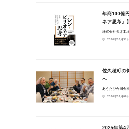
年商100
ネア思考』
株式会社天才工
2026年03月31日
佐久穂町の
へ
あうたび合同会
2026年02月09日
2025年