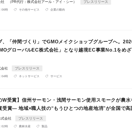
会社 （PR代行：株式会社アール・アイ・シー）
プレスリリース
 06時
その他サービス
企業の動向
ブ、「仲間づくり」でGMOメイクショップグループへ。202
MOグローバルEC株式会社」となり越境EC事業No.1をめ
式会社
プレスリリース
 04時
ネットサービス
サービス
のW受賞】信州サーモン・浅間サーモン使用スモークが農水
賞受賞― 地域×職人技の“もうひとつの地産地消”が全国で高
株式会社
プレスリリース
 02時
農林水産
製品