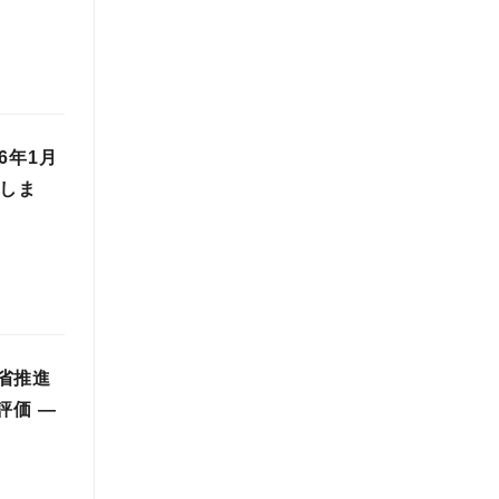
6年1月
ざしま
省推進
評価 ―