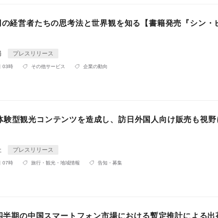
億円の経営者たちの思考法と世界観を知る【書籍発売『シン・
】
場
プレスリリース
 03時
その他サービス
企業の動向
体験型観光コンテンツを造成し、訪日外国人向け販売も視野
社
プレスリリース
 07時
旅行・観光・地域情報
告知・募集
第4四半期の中国スマートフォン市場における暫定推計による出