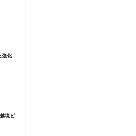
充強化
携、越境ビ