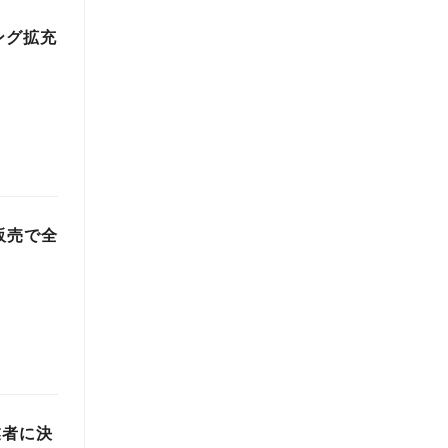
ング拡充
販売で全
業者に決