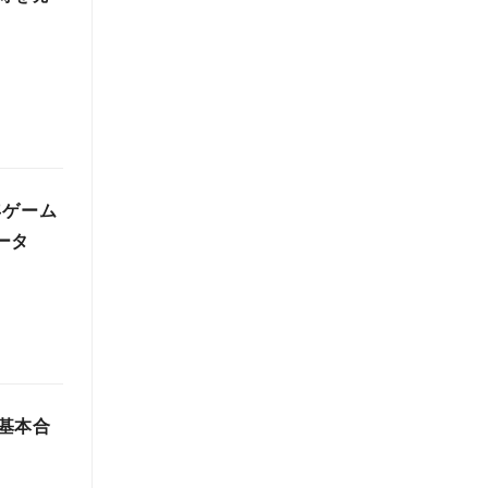
年ゲーム
ータ
基本合