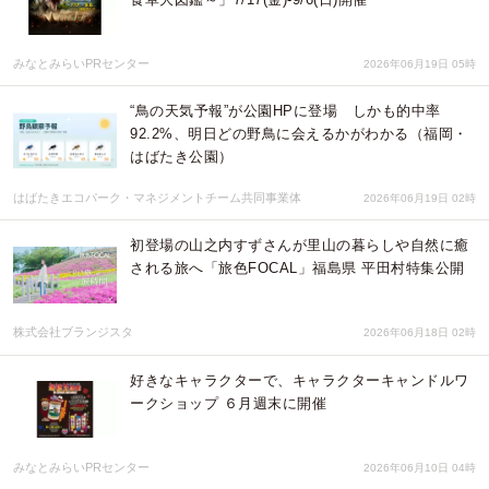
みなとみらいPRセンター
2026年06月19日 05時
“鳥の天気予報”が公園HPに登場 しかも的中率
92.2%、明日どの野鳥に会えるかがわかる（福岡・
はばたき公園）
はばたきエコパーク・マネジメントチーム共同事業体
2026年06月19日 02時
初登場の山之内すずさんが里山の暮らしや自然に癒
される旅へ「旅色FOCAL」福島県 平田村特集公開
株式会社ブランジスタ
2026年06月18日 02時
好きなキャラクターで、キャラクターキャンドルワ
ークショップ ６月週末に開催
みなとみらいPRセンター
2026年06月10日 04時