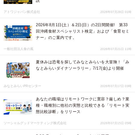
説
アトワジャパン株式会社
2026年07月28日 01時
2026年8月1日(土）＆2日(日）の2日間開催! 第33
回沖縄食材スペシャリスト検定」および「食育セミ
ナー」のご案内です。
一般社団法人食の風
2026年07月21日 11時
夏休みは恐竜を探してみなとみらいを大冒険！「み
なとみらいダイナソーラリー」7/17(金)より開催
みなとみらいPRセンター
2026年07月17日 03時
あなたの職場はリモートワークに寛容？厳しめ？業
種・職種別に他社の実態と比較できる「リモート実
態比較診断」をリリース
ソーシャルグッドマーケティング株式会社
2026年07月15日 05時