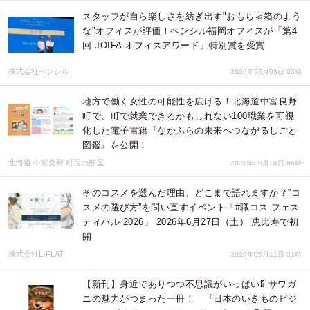
スタッフが自ら楽しさを紡ぎ出す"おもちゃ箱のよう
な"オフィスが評価！ペンシル福岡オフィスが「第4
回 JOIFA オフィスアワード」特別賞を受賞
株式会社ペンシル
2026年06月03日 03時
地方で働く女性の可能性を広げる！北海道中富良野
町で、町で就業できるかもしれない100職業を可視
化した電子書籍『なかふらの未来へつながるしごと
図鑑』を公開！
北海道 中富良野 町長の部屋
2026年05月14日 06時
そのコスメを選んだ理由、どこまで語れますか？”コ
スメの選び方”を問い直すイベント「#職コス フェス
ティバル 2026」 2026年6月27日（土） 恵比寿で初
開
株式会社L-FLAT
2026年05月11日 01時
【新刊】身近でありつつ不思議がいっぱい⁉ サワガ
ニの魅力がつまった一冊！ 『日本のいきものビジ