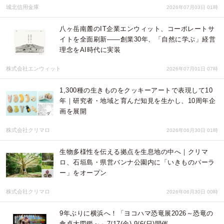
城北信用金庫
2026年07月03日 01時
八ヶ岳南麓のIT企業エンウィット、コーポレートサ
イトを全面刷新——創業30年、「自然に学ぶ」経営
理念をAI時代に実装
株式会社エンウィット
2026年07月01日 07時
1,300種の生きものをクッキーアートで表現して10
年｜研究者・地域と育んだ知見を生かし、10周年企
画を展開
株式会社クリマロ
2026年06月30日 01時
生物多様性を伝える拠点を生息地の中へ｜クリマ
ロ、石垣島・県営バンナ公園内に「いきものパーラ
ー」をオープン
株式会社クリマロ
2026年06月30日 00時
9年ぶりに横浜へ！「ヨコハマ恐竜展2026～恐竜の
食卓大図鑑～」7/17(金)-9/6(日)開催