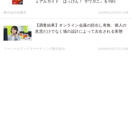
ュアルガイド はっけん！ サワガニ』を刊行
株式会社緑書房
2026年04月30日 01時
【調査結果】オンライン会議の顔出し有無、個人の
意思だけでなく場の設計によって左右される実態
ソーシャルグッドマーケティング株式会社
2026年04月27日 01時
「親をやめたい」深夜の検索窓に溢れる悲鳴を受け
止める。元不登校児の父が、絶望を一人にさせない
独自の「非正論AI」構築へ挑むクラウドファンディ
ングを開始
ソラノートプロジェクト
2026年04月21日 02時
【独自調査】リモートワーク頻度が採用機会損失に
直結、週3日が分岐点、39%が求人見送り
ソーシャルグッドマーケティング株式会社
2026年04月20日 01時