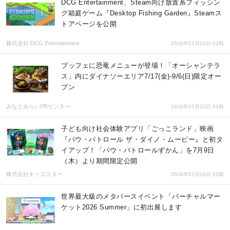
DCG Entertainment、Steam向け放置系フィッシン
グ箱庭ゲーム『Desktop Fishing Garden』Steamス
トアページを公開
株式会社 DCG Entertainment
2026年07月14日 01時
ブッフェに恐竜メニューが登場！「オーシャンテラ
ス」内にダイナソーエリア7/17(金)-9/6(日)限定オー
プン
みなとみらいPRセンター
2026年07月13日 01時
子ども向け社会体験アプリ「ごっこランド」映画
『パウ・パトロール ザ・ダイノ・ムービー』と初タ
イアップ！「パウ・パトロールずかん」を7月9日
（木）より期間限定公開
株式会社キッズスター
2026年07月09日 02時
世界最大級のメタバースイベント「バーチャルマー
ケット2026 Summer」に初出展します