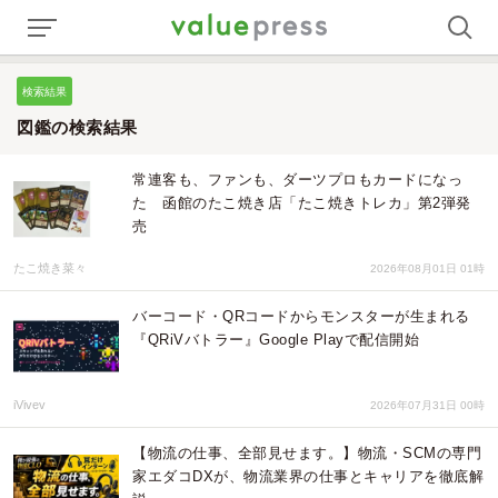
検索結果
図鑑の検索結果
常連客も、ファンも、ダーツプロもカードになっ
た 函館のたこ焼き店「たこ焼きトレカ」第2弾発
売
たこ焼き菜々
2026年08月01日 01時
バーコード・QRコードからモンスターが生まれる
『QRiVバトラー』Google Playで配信開始
iVivev
2026年07月31日 00時
【物流の仕事、全部見せます。】物流・SCMの専門
家エダコDXが、物流業界の仕事とキャリアを徹底解