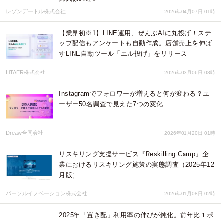
レゾンデートル株式会社
2026年04月07日 01時
【業界初※1】LINE運用、ぜんぶAIに丸投げ！ステ
ップ配信もアンケートも自動作成。店舗売上を伸ば
すLINE自動ツール「エル投げ」をリリース
LiTAER株式会社
2026年03月06日 08時
Instagramでフォロワーが増えると何が変わる？ユ
ーザー50名調査で見えた7つの変化
Dreaw合同会社
2026年01月20日 01時
リスキリング支援サービス『Reskilling Camp』企
業におけるリスキリング施策の実態調査（2025年12
月版）
パーソルイノベーション株式会社
2026年01月08日 02時
2025年「置き配」利用率の伸びが鈍化。前年比１ポ