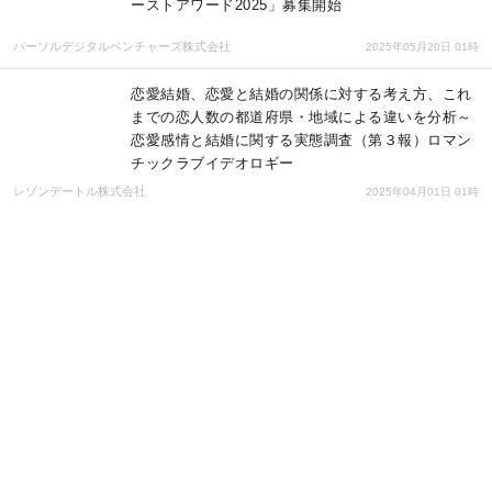
ーストアワード2025」募集開始
パーソルデジタルベンチャーズ株式会社
2025年05月20日 01時
恋愛結婚、恋愛と結婚の関係に対する考え方、これ
までの恋人数の都道府県・地域による違いを分析～
恋愛感情と結婚に関する実態調査（第３報）ロマン
チックラブイデオロギー
レゾンデートル株式会社
2025年04月01日 01時
強盗事件のニュース増などで防犯意識が高まった人
は52%、14ポイント増加～宅配の対面受け取りに不
安を感じる人は60%で高止まりの傾向が続く～
株式会社ナスタ
2025年03月26日 01時
応募企業1,727社の中から『はたらく人ファースト
アワード2024』受賞企業を発表！授賞式ではチョコ
レートプラネットさんが企業を表彰！
パーソルデジタルベンチャーズ株式会社
2025年02月27日 01時