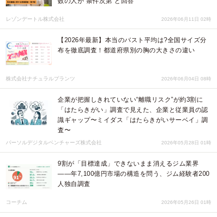
数の人が”条件次第”と回答
レゾンデートル株式会社
2026年06月11日 02時
【2026年最新】本当のバスト平均は?全国サイズ分
布を徹底調査！都道府県別の胸の大きさの違い
株式会社ナチュラルプランツ
2026年06月04日 08時
企業が把握しきれていない“離職リスク”が約3割に
「はたらきがい」調査で見えた、企業と従業員の認
識ギャップ〜ミイダス「はたらきがいサーベイ」調
査〜
パーソルデジタルベンチャーズ株式会社
2026年05月28日 01時
9割が「目標達成」できないまま消えるジム業界
——年7,100億円市場の構造を問う、ジム経験者200
人独自調査
コーチム
2026年05月26日 01時