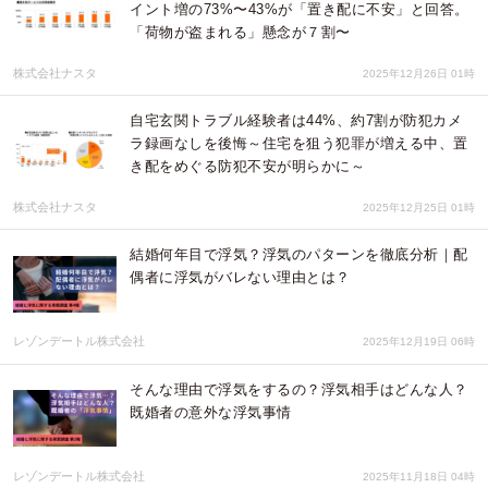
イント増の73%〜43%が「置き配に不安」と回答。
「荷物が盗まれる」懸念が７割〜
株式会社ナスタ
2025年12月26日 01時
自宅玄関トラブル経験者は44%、約7割が防犯カメ
ラ録画なしを後悔～住宅を狙う犯罪が増える中、置
き配をめぐる防犯不安が明らかに～
株式会社ナスタ
2025年12月25日 01時
結婚何年目で浮気？浮気のパターンを徹底分析｜配
偶者に浮気がバレない理由とは？
レゾンデートル株式会社
2025年12月19日 06時
そんな理由で浮気をするの？浮気相手はどんな人？
既婚者の意外な浮気事情
レゾンデートル株式会社
2025年11月18日 04時