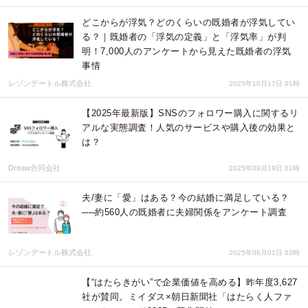
どこからが浮気？どのくらいの既婚者が浮気してい
る？｜既婚者の「浮気の定義」と「浮気率」が判
明！7,000人のアンケートから見えた既婚者の浮気
事情
レゾンデートル株式会社
2025年10月17日 01時
【2025年最新版】SNSのフォロワー購入に関するリ
アルな実態調査！人気のサービスや購入後の効果と
は？
Dreaw合同会社
2025年08月19日 01時
夫/妻に「愛」はある？今の結婚に満足している？
──約560人の既婚者に夫婦関係をアンケート調査
レゾンデートル株式会社
2025年08月01日 02時
【“はたらきがい”で企業価値を高める】昨年度3,627
社が賛同。ミイダス×朝日新聞社「はたらく人ファ