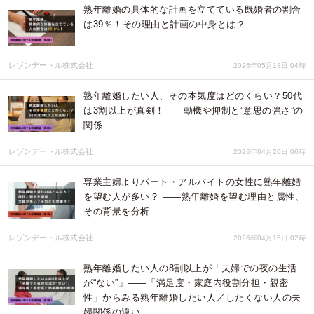
熟年離婚の具体的な計画を立てている既婚者の割合
は39％！その理由と計画の中身とは？
レゾンデートル株式会社
2026年05月18日 04時
熟年離婚したい人、その本気度はどのくらい？50代
は3割以上が真剣！——動機や抑制と”意思の強さ”の
関係
レゾンデートル株式会社
2026年04月20日 06時
専業主婦よりパート・アルバイトの女性に熟年離婚
を望む人が多い？ ——熟年離婚を望む理由と属性、
その背景を分析
レゾンデートル株式会社
2026年04月15日 02時
熟年離婚したい人の8割以上が「夫婦での夜の生活
が“ない”」——「満足度・家庭内役割分担・親密
性」からみる熟年離婚したい人／したくない人の夫
婦関係の違い