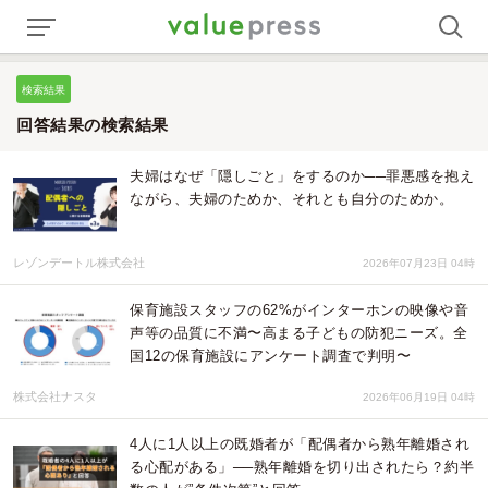
検索結果
回答結果の検索結果
夫婦はなぜ「隠しごと」をするのか──罪悪感を抱え
ながら、夫婦のためか、それとも自分のためか。
レゾンデートル株式会社
2026年07月23日 04時
保育施設スタッフの62%がインターホンの映像や音
声等の品質に不満〜高まる子どもの防犯ニーズ。全
国12の保育施設にアンケート調査で判明〜
株式会社ナスタ
2026年06月19日 04時
4人に1人以上の既婚者が「配偶者から熟年離婚され
る心配がある」──熟年離婚を切り出されたら？約半