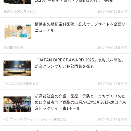
2025』を福岡・東京・大阪の3大都市で開催
株式会社QOLサービス
2025年06月16日 04時
横浜市の服部歯科医院、公式ウェブサイトを全面リ
ニューアル
服部歯科医院
2025年04月23日 07時
「JAPAN DIRECT AWARD 2025」表彰式を開催、
総合グランプリと各部門賞を発表
にっぽんD2C応援委員会
2025年02月21日 04時
超高齢社会の介護・医療・予防と、まちづくりのた
めに高齢者向け食品の出展が拡大2月26日-28日 / 東
京ビッグサイト東1ホール
インフォーマ マーケッツ ジャパン株式会社
2025年01月17日 01時