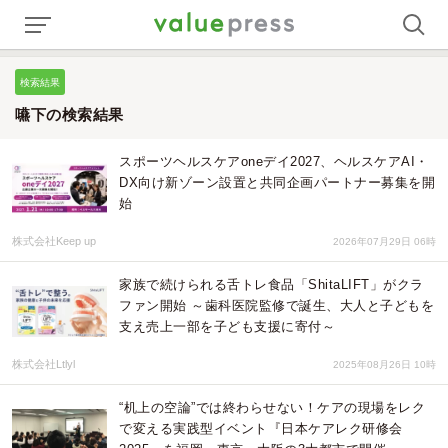
検索結果
嚥下の検索結果
スポーツヘルスケアoneデイ2027、ヘルスケアAI・
DX向け新ゾーン設置と共同企画パートナー募集を開
始
株式会社Keep up
2026年07月29日 06時
家族で続けられる舌トレ食品「ShitaLIFT」がクラ
ファン開始 ～歯科医院監修で誕生、大人と子どもを
支え売上一部を子ども支援に寄付～
株式会社Ltlyl
2025年08月26日 10時
“机上の空論”では終わらせない！ケアの現場をレク
で変える実践型イベント『日本ケアレク研修会