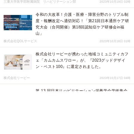
三重大学医学部附属病院 リハビリテーション部
2023年10月19日 02時
令和の大改革！介護・医療・障害分野のトリプル制
度・報酬改定へ適切対応！「第21回日本通所ケア研
究大会（合同開催）第18回認知症ケア研修会in福
山」
株式会社QOLサービス
2023年10月18日 01時
株式会社リーピーが携わった地域コミュニティカフ
ェ「カムカムスワロー」が、『2023グッドデザイ
ン・ベスト100』に選定されました。
株式会社リーピー
2023年10月17日 04時
第 13 回日本リハビリテーション栄養学会学術集会
「デジタルヘルス時代のリハビリテーション栄養」
第 13 回日本リハビリテーション栄養学会学術集会
2023年09月20日 03時
摂食嚥下（えんげ）障害のある子どもたちが皆と
「おいしい」を共有できる社会を目指して活動する