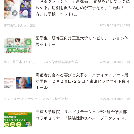
「お薬クラッシャー」新発売。 錠剤を砕いてラクに
飲める。錠剤を飲み込むのが苦手な方、ご高齢の
方、お子様、ペットに。
株式会社小久保工業所
2024年03月12日 02時
医学生・研修医向け三重大学リハビリテーション体
験セミナー
第 13 回日本リハビリテーション栄養学会学術集会
2024年02月26日 03時
⾼齢者に⾷べる喜びと栄養を、メディケアフーズ展
が開催 ２⽉２０⽇-２２⽇ / 東京ビッグサイト東 4
ホール
インフォーマ マーケッツ ジャパン株式会社
2024年01月18日 03時
三重大学病院 リハビリテーション部×総合診療部
コラボセミナー「誤嚥性肺炎ベストプラクティス」