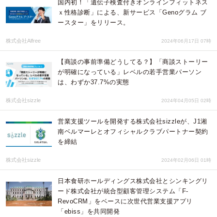
国内初！「遺伝子検査付きオンラインフィットネス
ｘ性格診断」による、新サービス「Genoグラム ブ
ースター」をリリース。
株式会社Alfree
2024年06月17日 07時
【商談の事前準備どうしてる？】「商談ストーリー
が明確になっている」レベルの若手営業パーソン
は、わずか37.7%の実態
株式会社sizzle
2024年04月05日 02時
営業支援ツールを開発する株式会社sizzleが、J1湘
南ベルマーレとオフィシャルクラブパートナー契約
を締結
株式会社sizzle
2024年02月06日 01時
日本食研ホールディングス株式会社とシンキングリ
ード株式会社が統合型顧客管理システム「F-
RevoCRM」をベースに次世代営業支援アプリ
「ebiss」を共同開発