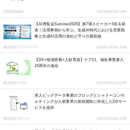
合同会社aipos
2025年08月18日 08時
【AI博覧会Summer2025】第7弾スピーカー3名を発
表！活用事例から学ぶ、生成AI時代における営業戦
略と生成AI活用の攻めと守りの最前線
株式会社アイスマイリー
2025年07月28日 01時
【DX×地域密着×人財育成】ケア21、福祉事業参入
25周年の進化
株式会社ケア21
2025年04月01日 07時
求人ビッグデータ事業のフロッグとシャドーコンサ
ルティングが人材業界の新規開拓に特化したDXサー
ビスを提供
株式会社フロッグ
2025年01月14日 10時