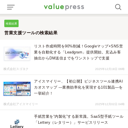
検索結果
営業支援ツールの検索結果
リスト作成時間を90%削減！Googleマップ×SNS営
業を自動化する「Leadgram」提供開始。見込み客
抽出からDM送信までをワンストップで支援
株式会社スゴヨク
2025年12月19日 06時
アイスマイリー、【初公開】ビジネスツール連携AI
カオスマップ —業務効率化を実現する101製品—を
一挙紹介！
株式会社アイスマイリー
2025年12月02日 04時
手紙営業を“内製化”する新常識。SaaS型手紙ツール
「Lettery（レタリー）」サービスリリース