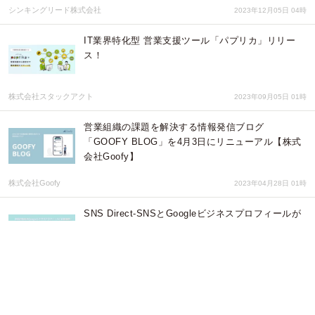
シンキングリード株式会社
2023年12月05日 04時
IT業界特化型 営業支援ツール「パプリカ」リリー
ス！
株式会社スタックアクト
2023年09月05日 01時
営業組織の課題を解決する情報発信ブログ
「GOOFY BLOG」を4月3日にリニューアル【株式
会社Goofy】
株式会社Goofy
2023年04月28日 01時
SNS Direct-SNSとGoogleビジネスプロフィールが
自動連携 Twitter、Instagram、Facebook、
YouTube、RSSに対応
株式会社クロスリンク
2023年01月08日 08時
バディマーケティングが国産MAツールベンダー
SATORIとパートナー契約を締結、同社製品の販売