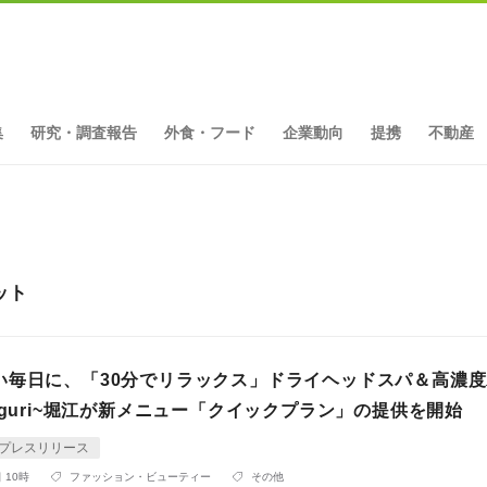
集
研究・調査報告
外食・フード
企業動向
提携
不動産
ット
い毎日に、「30分でリラックス」ドライヘッドスパ＆高濃
eguri~堀江が新メニュー「クイックプラン」の提供を開始
プレスリリース
 10時
ファッション・ビューティー
その他