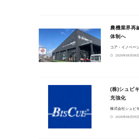
農機業界再
体制へ
コア・イノベー
2026年08月06日
(株)シュ
充強化
株式会社シュビ
2026年08月05日