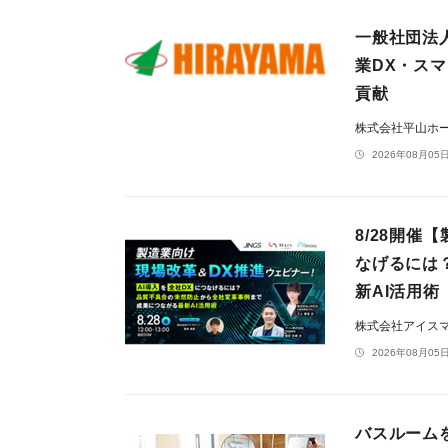
一般社団法
業DX・ス
貢献
株式会社平山ホ
2026年08月05日
8/28開催
なげるには
新AI活用術
株式会社アイス
2026年08月05日
バスルーム