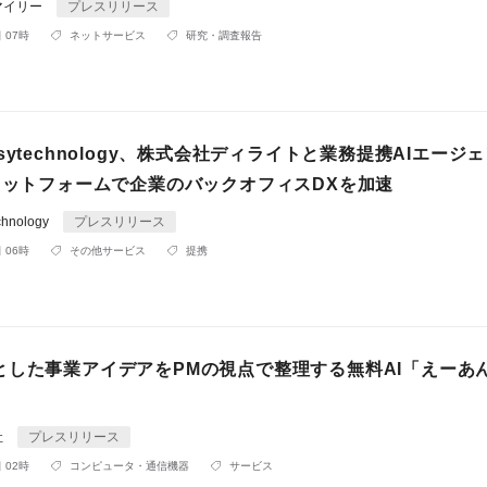
マイリー
プレスリリース
 07時
ネットサービス
研究・調査報告
sytechnology、株式会社ディライトと業務提携AIエージ
プラットフォームで企業のバックオフィスDXを加速
hnology
プレスリリース
 06時
その他サービス
提携
とした事業アイデアをPMの視点で整理する無料AI「えーあ
社
プレスリリース
 02時
コンピュータ・通信機器
サービス