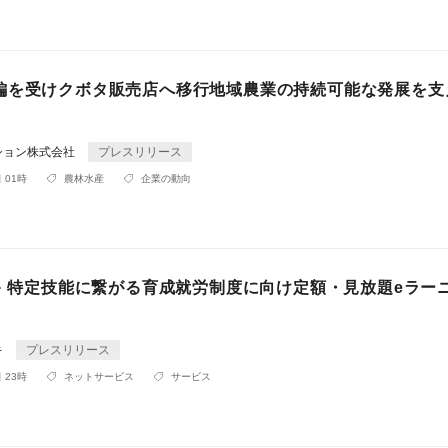
編を受けクボタ販売店へ移行地域農業の持続可能な発展を支
ション株式会社
プレスリリース
 01時
農林水産
企業の動向
ビキ 特定技能に繋がる育成就労制度に向け定額・見放題eラー
キ
プレスリリース
 23時
ネットサービス
サービス