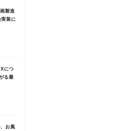
参画製造
会実装に
DXにつ
がる最
か、お風