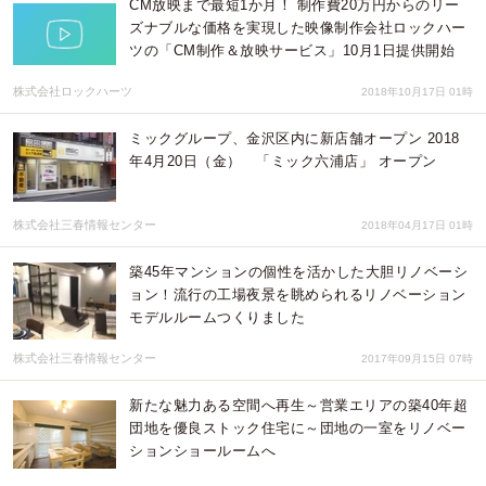
CM放映まで最短1か月！ 制作費20万円からのリー
ズナブルな価格を実現した映像制作会社ロックハー
ツの「CM制作＆放映サービス」10月1日提供開始
株式会社ロックハーツ
2018年10月17日 01時
ミックグループ、金沢区内に新店舗オープン 2018
年4月20日（金） 「ミック六浦店」 オープン
株式会社三春情報センター
2018年04月17日 01時
築45年マンションの個性を活かした大胆リノベーシ
ョン！流行の工場夜景を眺められるリノベーション
モデルルームつくりました
株式会社三春情報センター
2017年09月15日 07時
新たな魅力ある空間へ再生～営業エリアの築40年超
団地を優良ストック住宅に～団地の一室をリノベー
ションショールームへ