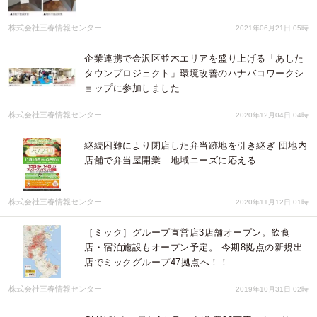
株式会社三春情報センター
2021年06月21日 05時
企業連携で金沢区並木エリアを盛り上げる「あした
タウンプロジェクト」環境改善のハナバコワークシ
ョップに参加しました
株式会社三春情報センター
2020年12月04日 04時
継続困難により閉店した弁当跡地を引き継ぎ 団地内
店舗で弁当屋開業 地域ニーズに応える
株式会社三春情報センター
2020年11月12日 01時
［ミック］グループ直営店3店舗オープン。飲食
店・宿泊施設もオープン予定。 今期8拠点の新規出
店でミックグループ47拠点へ！！
株式会社三春情報センター
2019年10月31日 02時