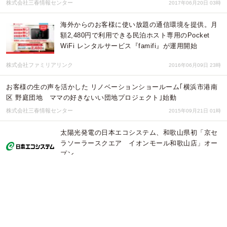
株式会社三春情報センター
2017年06月20日 03時
海外からのお客様に使い放題の通信環境を提供。月
額2,480円で利用できる民泊ホスト専用のPocket
WiFi レンタルサービス『famifi』が運用開始
株式会社ファミリアリンク
2016年06月09日 23時
お客様の生の声を活かした リノベーションショールーム｢横浜市港南
区 野庭団地 ママの好きないい団地プロジェクト｣始動
株式会社三春情報センター
2015年09月21日 01時
太陽光発電の日本エコシステム、和歌山県初「京セ
ラソーラースクエア イオンモール和歌山店」オー
プン
株式会社日本エコシステム
2014年03月10日 04時
太陽光発電の日本エコシステム、「京セラソーラー
スクエア イオンモール筑紫野店」オープン致しま
す。