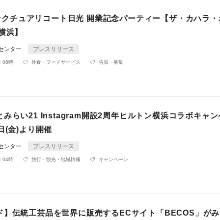
)サンクチュアリコート日光 開業記念パーティー【ザ・カハラ
横浜】
Rセンター
プレスリリース
 06時
外食・フードサービス
告知・募集
みらい21 Instagram開設2周年ヒルトン横浜コラボキャ
日(金)より開催
Rセンター
プレスリリース
 04時
旅行・観光・地域情報
キャンペーン
ド】伝統工芸品を世界に販売するECサイト「BECOS」が