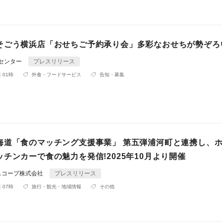
そごう横浜店「おせちご予約承り会」多彩なおせちが勢ぞろ
Rセンター
プレスリリース
 01時
外食・フードサービス
告知・募集
海道「食のマッチング支援事業」 第五弾浦河町と連携し、
チンカーで食の魅力を発信!2025年10月より開催
スコープ株式会社
プレスリリース
 07時
旅行・観光・地域情報
その他