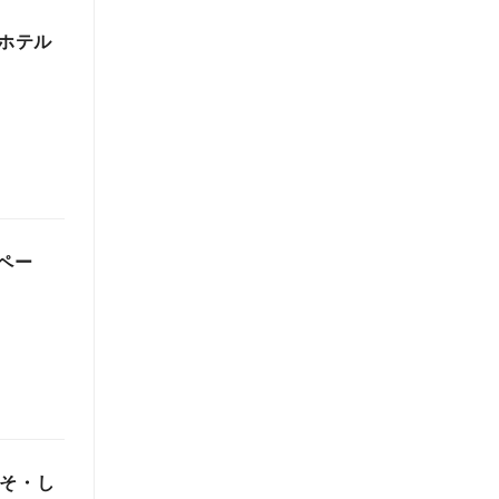
・ホテル
ンペー
みそ・し