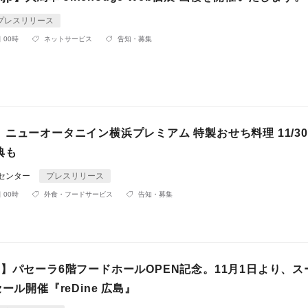
プレスリリース
 00時
ネットサービス
告知・募集
ニューオータニイン横浜プレミアム 特製おせち料理 11/3
典も
Rセンター
プレスリリース
 00時
外食・フードサービス
告知・募集
】パセーラ6階フードホールOPEN記念。11月1日より、ス
ール開催『reDine 広島』