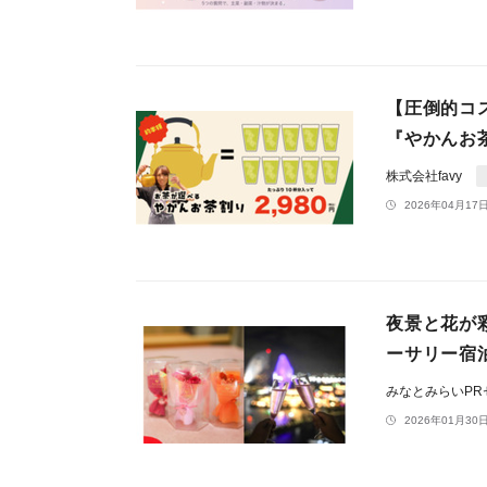
【圧倒的コス
『やかんお
株式会社favy
2026年04月17日
夜景と花が
ーサリー宿泊プ
みなとみらいP
2026年01月30日