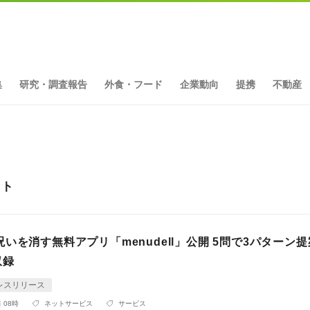
集
研究・調査報告
外食・フード
企業動向
提携
不動産
ット
いを消す無料アプリ「menudell」公開 5問で3パターン
収録
レスリリース
 08時
ネットサービス
サービス