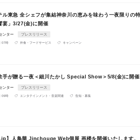
テル東急 全シェフが集結神奈川の恵みを味わう一夜限りの
宴」3/27(金)に開催
Rセンター
プレスリリース
 07時
外食・フードサービス
キャンペーン
が贈る一夜＜細川たかし Special Show＞5/8(金)に開催
Rセンター
プレスリリース
 09時
エンタテインメント・音楽関連
告知・募集
.jp】人鳥華 Jinchouge Web個展 画楼を開催いたします。