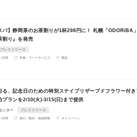
パ】静岡茶のお茶割りが1杯298円に！ 札幌「ODORiBA
茶割り』を発売
プレスリリース
 02時
外食・フードサービス
製品
彩る、記念日のための特別ステイプリザーブドフラワー付き
ランを2/10(火)-3/15(日)まで提供
Rセンター
プレスリリース
 02時
旅行・観光・地域情報
キャンペーン