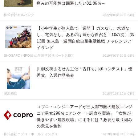
痛みの可能性は回避したい82.86％～
株式会社セルバンク
2022年03月30日 04時
【小中学生が無人島で一週間 】ガスなし、水道な
し、電気なし、あるのは豊かな自然と「10の掟」 第
13回 無人島一週間自給自足生活挑戦 チャレンジア
イランド
SHOSAPO (NPO法人 生涯学習サポート兵庫)
2019年07月30日 08時
川柳投稿まるせん主催「舌打ち川柳コンテスト」優
秀賞、入選作品発表
深沢商店
2018年10月15日 03時
コプロ・エンジニアードが三大都市圏の建設エンジ
ニア男女296名にアンケート調査を実施、「女性が
働きやすい建設現場」にするには？必要な取り組み
の意見を集約
株式会社コプロ・ホールディングス
2018年09月04日 01時