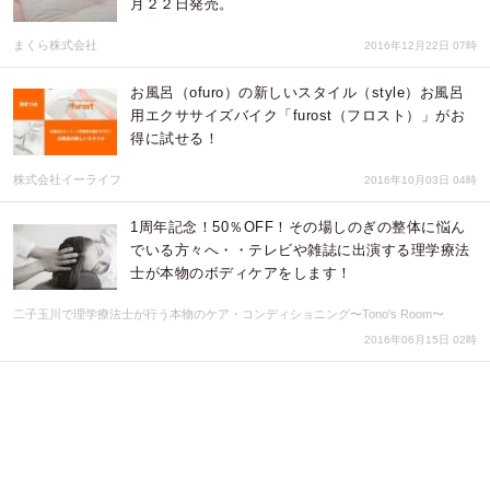
月２２日発売。
まくら株式会社
2016年12月22日 07時
お風呂（ofuro）の新しいスタイル（style）お風呂
用エクササイズバイク「furost（フロスト）」がお
得に試せる！
株式会社イーライフ
2016年10月03日 04時
1周年記念！50％OFF！その場しのぎの整体に悩ん
でいる方々へ・・テレビや雑誌に出演する理学療法
士が本物のボディケアをします！
二子玉川で理学療法士が行う本物のケア・コンディショニング〜Tono's Room〜
2016年06月15日 02時
世界がまた騒然！世界を激震させた、うんこ味のカ
レー専門店、まさかの！？やっぱり！？1月4日に閉
店!閉店前に様々なクレイジーな悪あがきを実施！！
カレーショップ志み津
2015年12月15日 05時