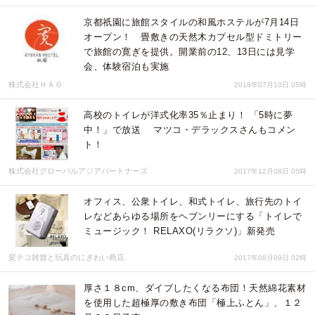
京都祇園に旅館スタイルの和風ホステルが7月14日
オープン！ 畳敷きの天然木カプセル型ドミトリー
で旅館の寛ぎを提供。開業前の12、13日には見学
会、体験宿泊も実施
株式会社ＨＡＯ
2018年07月10日 05時
高校のトイレが洋式化率35％止まり！ 「5時に夢
中！」で放送 マツコ・デラックスさんもコメン
ト！
株式会社グローバルアジアパートナーズ
2017年12月08日 05時
オフィス、公衆トイレ、和式トイレ、旅行先のトイ
レなどあらゆる場所をヘブンリーにする「トイレで
ミュージック！ RELAXO(リラクソ)」新発売
変テコ雑貨と玩具のにぎわい商店
2017年08月09日 02時
厚さ１８cm、ダイブしたくなる布団！天然綿花素材
を使用した超極厚の敷き布団「極上ふとん」、１２