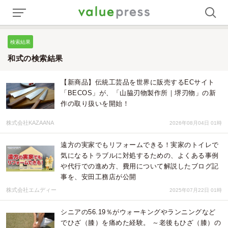
検索結果
和式の検索結果
【新商品】伝統工芸品を世界に販売するECサイト
「BECOS」が、「山脇刃物製作所｜堺刃物」の新
作の取り扱いを開始！
株式会社KAZAANA
2026年08月04日 01時
遠方の実家でもリフォームできる！実家のトイレで
気になるトラブルに対処するための、よくある事例
や代行での進め方、費用について解説したブログ記
事を、安田工務店が公開
株式会社エムディー
2025年07月22日 01時
シニアの56.19％がウォーキングやランニングなど
でひざ（膝）を痛めた経験。 ～老後もひざ（膝）の