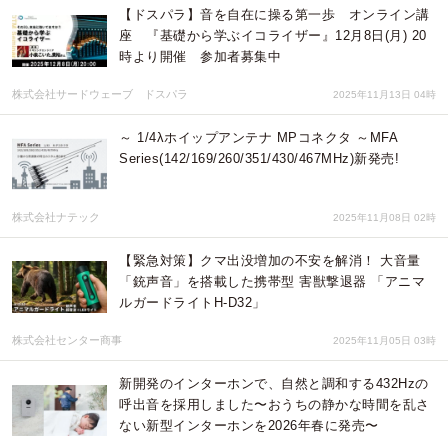
【ドスパラ】音を自在に操る第一歩 オンライン講
座 『基礎から学ぶイコライザー』12月8日(月) 20
時より開催 参加者募集中
株式会社サードウェーブ ドスパラ
2025年11月13日 04時
～ 1/4λホイップアンテナ MPコネクタ ～MFA
Series(142/169/260/351/430/467MHz)新発売!
株式会社ナテック
2025年11月08日 02時
【緊急対策】クマ出没増加の不安を解消！ 大音量
「銃声音」を搭載した携帯型 害獣撃退器 「アニマ
ルガードライトH-D32」
株式会社センター商事
2025年11月05日 03時
新開発のインターホンで、自然と調和する432Hzの
呼出音を採用しました〜おうちの静かな時間を乱さ
ない新型インターホンを2026年春に発売〜