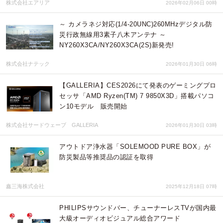
株式会社エアリア
2026年02月06日 00時
～ カメラネジ対応(1/4-20UNC)260MHzデジタル防
災行政無線用3素子八木アンテナ ～
NY260X3CA/NY260X3CA(2S)新発売!
株式会社ナテック
2026年01月30日 06時
【GALLERIA】CES2026にて発表のゲーミングプロ
セッサ「AMD Ryzen(TM) 7 9850X3D」搭載パソコ
ン10モデル 販売開始
株式会社サードウェーブ GALLERIA
2026年01月30日 03時
アウトドア浄水器「SOLEMOOD PURE BOX」が
防災製品等推奨品の認証を取得
鑫三海株式会社
2025年12月18日 07時
PHILIPSサウンドバー、チューナーレスTVが国内最
大級オーディオビジュアル総合アワード