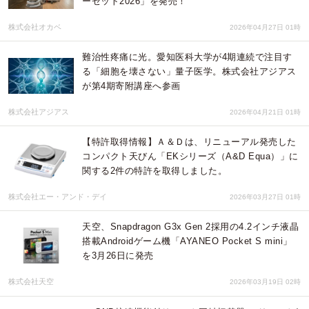
ーセット2026」を発売！
株式会社オカベ
2026年04月27日 01時
難治性疼痛に光。愛知医科大学が4期連続で注目す
る「細胞を壊さない」量子医学。株式会社アジアス
が第4期寄附講座へ参画
株式会社アジアス
2026年04月21日 01時
【特許取得情報】Ａ＆Ｄは、リニューアル発売した
コンパクト天びん「EKシリーズ（A&D Equa）」に
関する2件の特許を取得しました。
株式会社エー・アンド・デイ
2026年03月27日 01時
天空、Snapdragon G3x Gen 2採用の4.2インチ液晶
搭載Androidゲーム機「AYANEO Pocket S mini」
を3月26日に発売
株式会社天空
2026年03月19日 02時