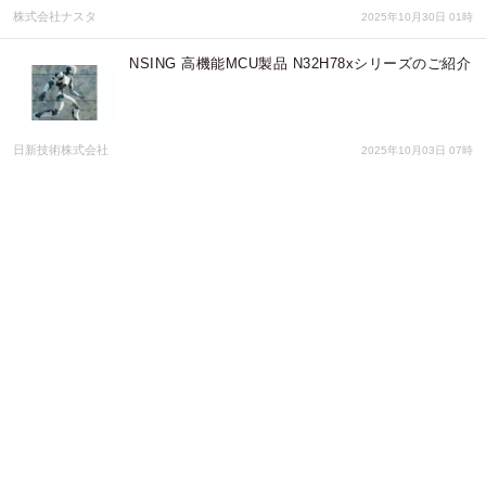
株式会社ナスタ
2025年10月30日 01時
NSING 高機能MCU製品 N32H78xシリーズのご紹介
日新技術株式会社
2025年10月03日 07時
アスメック株式会社、デュアルビジョンTrafficXレ
ーダーカメラ「TS5510-GVH」をラインナップ
アスメック株式会社
2025年09月12日 08時
語学リスニングから楽器やダンスの練習まで幅広く
対応、再生速度を自在に操れるCD/USB対応ポータ
ブルプレーヤー『ポータブル・マナヴィ（PCD-
150SC）
株式会社クマザキエイム
2025年09月09日 01時
LP GEARの新開発5倍密人工ダイヤモンドKAGURA