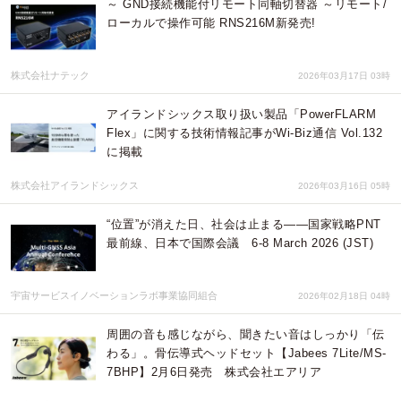
～ GND接続機能付リモート同軸切替器 ～リモート/
ローカルで操作可能 RNS216M新発売!
株式会社ナテック
2026年03月17日 03時
アイランドシックス取り扱い製品「PowerFLARM
Flex」に関する技術情報記事がWi-Biz通信 Vol.132
に掲載
株式会社アイランドシックス
2026年03月16日 05時
“位置”が消えた日、社会は止まる――国家戦略PNT
最前線、日本で国際会議 6-8 March 2026 (JST)
宇宙サービスイノベーションラボ事業協同組合
2026年02月18日 04時
周囲の音も感じながら、聞きたい音はしっかり「伝
わる」。骨伝導式ヘッドセット【Jabees 7Lite/MS-
7BHP】2月6日発売 株式会社エアリア