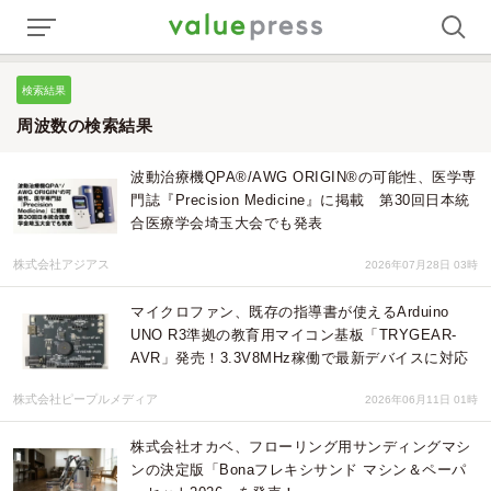
検索結果
周波数の検索結果
波動治療機QPA®/AWG ORIGIN®の可能性、医学専
門誌『Precision Medicine』に掲載 第30回日本統
合医療学会埼玉大会でも発表
株式会社アジアス
2026年07月28日 03時
マイクロファン、既存の指導書が使えるArduino
UNO R3準拠の教育用マイコン基板「TRYGEAR-
AVR」発売！3.3V8MHz稼働で最新デバイスに対応
株式会社ピープルメディア
2026年06月11日 01時
株式会社オカベ、フローリング用サンディングマシ
ンの決定版「Bonaフレキシサンド マシン＆ペーパ