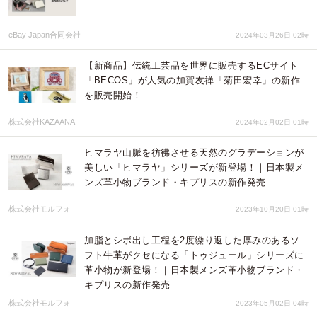
eBay Japan合同会社
2024年03月26日 02時
【新商品】伝統工芸品を世界に販売するECサイト
「BECOS」が人気の加賀友禅「菊田宏幸」の新作
を販売開始！
株式会社KAZAANA
2024年02月02日 01時
​ヒマラヤ山脈を彷彿させる天然のグラデーションが
美しい「ヒマラヤ」シリーズが新登場！｜日本製メ
ンズ革小物ブランド・キプリスの新作発売
株式会社モルフォ
2023年10月20日 01時
​加脂とシボ出し工程を2度繰り返した厚みのあるソ
フト牛革がクセになる「トゥジュール」シリーズに
革小物が新登場！｜日本製メンズ革小物ブランド・
キプリスの新作発売
株式会社モルフォ
2023年05月02日 04時