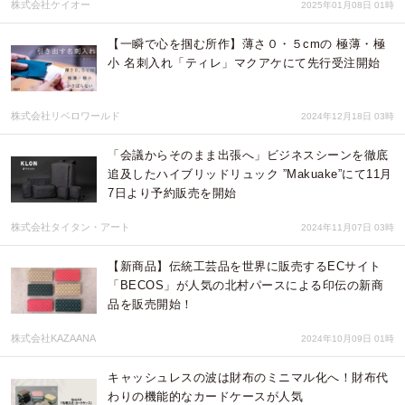
株式会社ケイオー
2025年01月08日 01時
【一瞬で心を掴む所作】薄さ０・５cmの 極薄・極
小 名刺入れ「ティレ」マクアケにて先行受注開始
株式会社リベロワールド
2024年12月18日 03時
「会議からそのまま出張へ」ビジネスシーンを徹底
追及したハイブリッドリュック ”Makuake”にて11月
7日より予約販売を開始
株式会社タイタン・アート
2024年11月07日 03時
【新商品】伝統工芸品を世界に販売するECサイト
「BECOS」が人気の北村パースによる印伝の新商
品を販売開始！
株式会社KAZAANA
2024年10月09日 01時
キャッシュレスの波は財布のミニマル化へ！財布代
わりの機能的なカードケースが人気