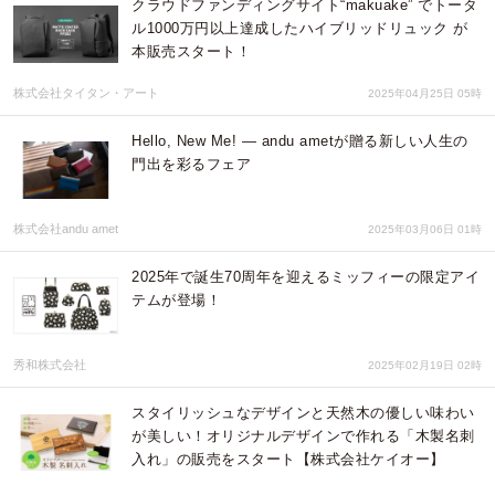
クラウドファンディングサイト“makuake” でトータ
ル1000万円以上達成したハイブリッドリュック が
本販売スタート！
株式会社タイタン・アート
2025年04月25日 05時
Hello, New Me! — andu ametが贈る新しい人生の
門出を彩るフェア
株式会社andu amet
2025年03月06日 01時
2025年で誕生70周年を迎えるミッフィーの限定アイ
テムが登場！
秀和株式会社
2025年02月19日 02時
スタイリッシュなデザインと天然木の優しい味わい
が美しい！オリジナルデザインで作れる「木製名刺
入れ」の販売をスタート【株式会社ケイオー】