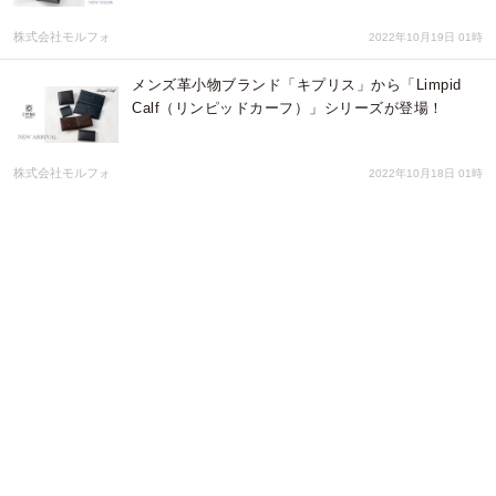
株式会社モルフォ
2022年10月19日 01時
​メンズ​革小物ブランド「キプリス」から「Limpid
Calf（リンピッドカーフ）」シリーズが登場！
株式会社モルフォ
2022年10月18日 01時
秋のアウトドアに向けて URBAN OUTDOOR
MARKETを開催！【MARINE&WALK
YOKOHAMA】
みなとみらいPRセンター
2022年08月22日 02時
【新商品】伝統工芸品を世界に販売するECサイト
「BECOS」が人気の「Morphoshere（モルフォス
フィア）」の新商品「絹のカードケース」を販売開
始！
株式会社KAZAANA
2022年07月01日 01時