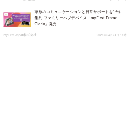
家族のコミュニケーションと日常サポートを1台に
集約 ファミリーハブデバイス「myFirst Frame
Clario」発売
myFirst Japan株式会社
2026年04月24日 11時
AIと対話しながらGA4分析。株式会社クラックス、
EC特化AIツール『Ruribitaki Analytics』提供開始
株式会社クラックス
2026年04月24日 01時
新作EP『Simple Life』をリリース
nufehtin
2026年04月22日 03時
四半期ごとの企業動向を分析した最新レポートを公
開 「TSR経済動向調査（2026年3月調査）」分析レ