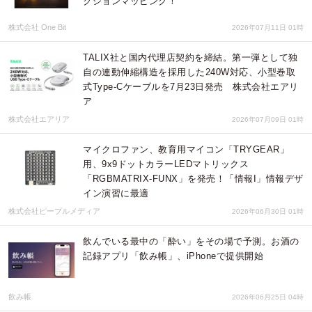
クションマッピング！
株式会社 One Bit
2026年07月11日 01時
TALIX社と国内代理店契約を締結。第一弾として独
自の連動伸縮構造を採用した240W対応、小型巻取
式Type-Cケーブルを7月23日発売 株式会社エアリ
ア
株式会社エアリア
2026年07月09日 01時
マイクロファン、教育用マイコン「TRYGEAR」
用、9x9ドットカラーLEDマトリックス
「RGBMATRIX-FUNX」を発売！「情報I」情報デザ
イン演習に最適
株式会社ピープルメディア
2026年06月30日 01時
飲んでいる最中の「酔い」をその場で予測。お酒の
記録アプリ「飲み帳」、iPhoneで提供開始
飲み帳
2026年06月25日 04時