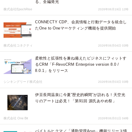
る、全編発光
株式会社EpochRise
2026年06月19日 12時
CONNECTY CDP、会員情報と行動データを統合し
たOne to Oneマーケティング機能を提供開始
株式会社コネクティ
2026年06月04日 03時
柔軟性と拡張性を兼ね備えたビジネスにフィットす
るCRM「F-RevoCRM Enterprise version 8.0 /
8.0.1」をリリース
シンキングリード株式会社
2026年06月03日 03時
伊豆長岡温泉に今夏”歴史的瞬間”が訪れる！天空光
りのアートは必見！「第91回 源氏あやめ祭」
株式会社 One Bit
2026年06月01日 04時
バイトルヒクマ／「通勤管理Arvo」機能リリース情