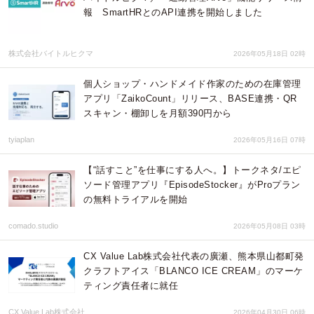
報 SmartHRとのAPI連携を開始しました
株式会社バイトルヒクマ
2026年05月18日 02時
個人ショップ・ハンドメイド作家のための在庫管理
アプリ「ZaikoCount」リリース、BASE連携・QR
スキャン・棚卸しを月額390円から
tyiaplan
2026年05月16日 07時
【“話すこと”を仕事にする人へ。】トークネタ/エピ
ソード管理アプリ『EpisodeStocker』がProプラン
の無料トライアルを開始
comado.studio
2026年05月08日 03時
CX Value Lab株式会社代表の廣瀬、熊本県山都町発
クラフトアイス「BLANCO ICE CREAM」のマーケ
ティング責任者に就任
CX Value Lab株式会社
2026年04月30日 06時