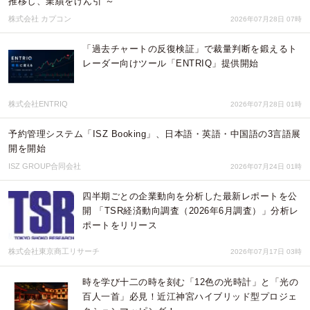
推移し、業績をけん引 ～
株式会社 カプコン
2026年07月28日 07時
「過去チャートの反復検証」で裁量判断を鍛えるト
レーダー向けツール「ENTRIQ」提供開始
株式会社ENTRIQ
2026年07月28日 01時
予約管理システム「ISZ Booking」、日本語・英語・中国語の3言語展
開を開始
ISZ GROUP合同会社
2026年07月24日 01時
四半期ごとの企業動向を分析した最新レポートを公
開 「TSR経済動向調査（2026年6月調査）」分析レ
ポートをリリース
株式会社東京商工リサーチ
2026年07月17日 03時
時を学び十二の時を刻む「12色の光時計」と「光の
百人一首」必見！近江神宮ハイブリッド型プロジェ