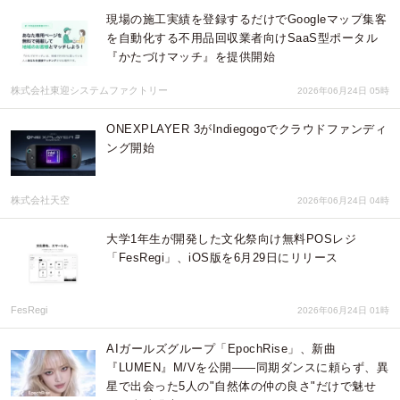
現場の施工実績を登録するだけでGoogleマップ集客
を自動化する不用品回収業者向けSaaS型ポータル
『かたづけマッチ』を提供開始
株式会社東迎システムファクトリー
2026年06月24日 05時
ONEXPLAYER 3がIndiegogoでクラウドファンディ
ング開始
株式会社天空
2026年06月24日 04時
大学1年生が開発した文化祭向け無料POSレジ
「FesRegi」、iOS版を6月29日にリリース
FesRegi
2026年06月24日 01時
AIガールズグループ「EpochRise」、新曲
『LUMEN』M/Vを公開——同期ダンスに頼らず、異
星で出会った5人の"自然体の仲の良さ"だけで魅せ