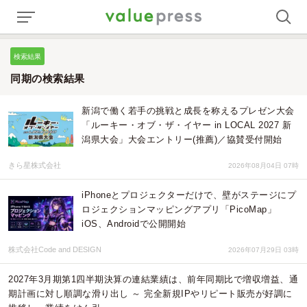
検索結果
同期の検索結果
新潟で働く若手の挑戦と成長を称えるプレゼン大会
「ルーキー・オブ・ザ・イヤー in LOCAL 2027 新
潟県大会」大会エントリー(推薦)／協賛受付開始
きら星株式会社
2026年08月04日 07時
iPhoneとプロジェクターだけで、壁がステージにプ
ロジェクションマッピングアプリ「PicoMap」
iOS、Androidで公開開始
株式会社Code and DESIGN
2026年07月29日 03時
2027年3月期第1四半期決算の連結業績は、前年同期比で増収増益、通
期計画に対し順調な滑り出し ～ 完全新規IPやリピート販売が好調に