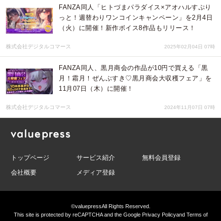
FANZA同人「ヒトづまパラダイス×アオハルすぷり
っと！週替わりワンコインキャンペーン」を2月4日
（火）に開催！新作ボイス8作品もリリース！
株式会社デジタルコマース
2025年02月04日 07時
FANZA同人、黒月商会の作品が10円で買える「黒
月！霜月！ぜんぶすき♡黒月商会大収穫フェア」を
11月07日（木）に開催！
株式会社デジタルコマース
2024年11月07日 07時
トップページ
サービス紹介
無料会員登録
会社概要
メディア登録
©valuepress
All Rights Reserved.
This site is protected by reCAPTCHA and the Google
Privacy Policy
and
Terms of