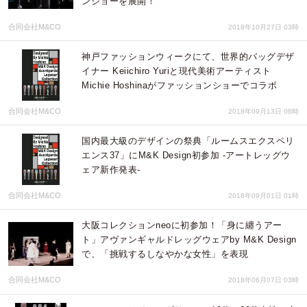
ンショーを展開！
合同会社M&CO
2018年10月27日 03時
神戸ファッションウィークにて、世界的バッグデザ
イナー Keiichiro Yuriと現代美術アーティスト
Michie Hoshinaがファッションショーでコラボ
合同会社M&CO
2018年09月13日 06時
国内最大級のデザインの祭典「ルームスエクスペリ
エンス37」にM&K Design初参加 -アートレッグウ
ェア新作発表-
合同会社M&CO
2018年09月01日 01時
大阪コレクションneoに初参加！「身に纏うアー
ト」アヴァンギャルドレッグウェアby M&K Design
で、「挑戦するしなやかな女性」を表現
合同会社M&CO
2018年06月07日 03時