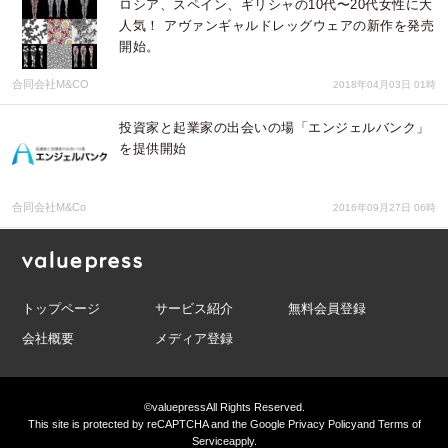
ロシア、スペイン、ギリシャの10代〜20代女性に大
人気！ アヴァンギャルドレッグウェアの新作を発売
開始。
合同会社M&CO
2018年04月03日 01時
投資家と起業家の出会いの場「エンジェルバンク」
を提供開始
合同会社M&Co
2016年09月27日 06時
トップページ
サービス紹介
無料会員登録
会社概要
メディア登録
©valuepress
All Rights Reserved.
This site is protected by reCAPTCHA and the Google
Privacy Policy
and
Terms of
Service
apply.