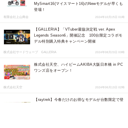
MySmart16(マイスマート16)のNewモデルが早くも
登場！
有限会社上山商会
2024年10月15日 01時
【GALLERIA】「VTuber最協決定戦 ver. Apex
Legends Season6」開催記念 100台限定コラボモ
デル特別購入特典キャンペーン開催
株式会社サードウェーブ GALLERIA
2024年08月23日 03時
株式会社天空、ハイビームAKIBA大阪日本橋 in PC
ワンズ店をオープン！
株式会社天空
2024年06月13日 02時
【raytrek】今春だけのお得なモデルが台数限定で登
場 4K液晶ディスプレイなどが当たる 春のクリエ
イター応援祭 開催
株式会社サードウェーブ レイトレック
2023年03月17日 05時