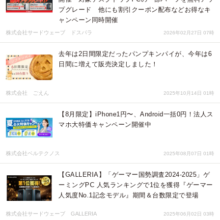
プグレード 他にも割引クーポン配布などお得なキ
ャンペーン同時開催
株式会社サードウェーブ ドスパラ
2026年02月27日 07時
去年は2日間限定だったパンプキンパイが、今年は6
日間に増えて販売決定しました！
株式会社 ごえん
2025年10月14日 01時
【8月限定】iPhone1円〜、Android一括0円！法人ス
マホ大特価キャンペーン開催中
株式会社ベルテクノス
2025年08月07日 01時
【GALLERIA】「ゲーマー国勢調査2024-2025」ゲ
ーミングPC 人気ランキングで1位を獲得『ゲーマー
人気度No.1記念モデル』期間＆台数限定で登場
株式会社サードウェーブ GALLERIA
2025年06月02日 03時