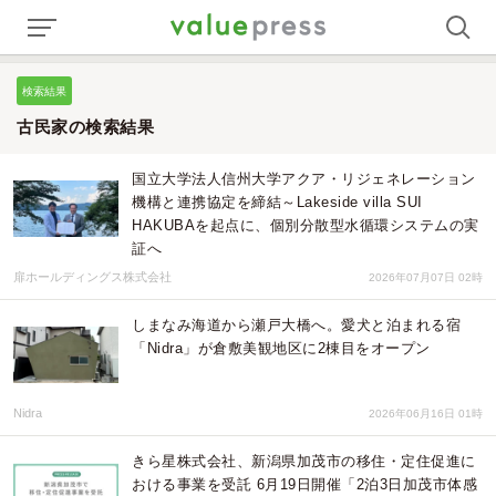
検索結果
古民家の検索結果
国立大学法人信州大学アクア・リジェネレーション
機構と連携協定を締結～Lakeside villa SUI
HAKUBAを起点に、個別分散型水循環システムの実
証へ
扉ホールディングス株式会社
2026年07月07日 02時
しまなみ海道から瀬戸大橋へ。愛犬と泊まれる宿
「Nidra」が倉敷美観地区に2棟目をオープン
Nidra
2026年06月16日 01時
きら星株式会社、新潟県加茂市の移住・定住促進に
おける事業を受託 6月19日開催「2泊3日加茂市体感