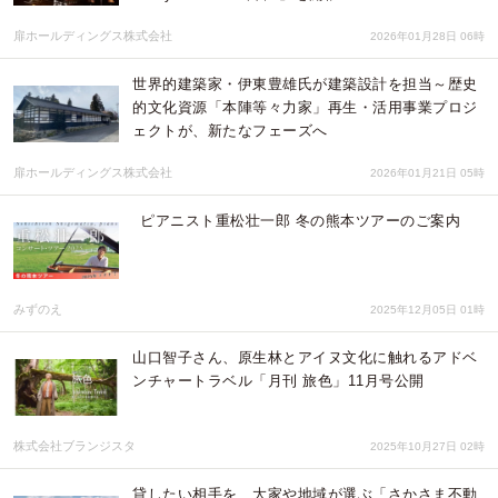
扉ホールディングス株式会社
2026年01月28日 06時
世界的建築家・伊東豊雄氏が建築設計を担当～歴史
的文化資源「本陣等々力家」再生・活用事業プロジ
ェクトが、新たなフェーズへ
扉ホールディングス株式会社
2026年01月21日 05時
ピアニスト重松壮一郎 冬の熊本ツアーのご案内
みずのえ
2025年12月05日 01時
山口智子さん、原生林とアイヌ文化に触れるアドベ
ンチャートラベル「月刊 旅色」11月号公開
株式会社ブランジスタ
2025年10月27日 02時
貸したい相手を、大家や地域が選ぶ「さかさま不動