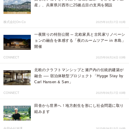
産」、兵庫県川西市に25拠点目の支局を開設
株式会社On-Co
2025年10月17日 01時
一夜限りの特別公開 ─ 北欧家具と古民家リノベーシ
ョンの融合を体感する「夜のルームツアー in 本島」
開催
CONNECT
2025年09月24日 03時
北欧のクラフトマンシップと瀬戸内の伝統的建築が
融合 ── 宿泊体験型プロジェクト「Hygge Stay by
Carl Hansen & Søn」
CONNECT
2025年09月17日 03時
田舎から世界へ！地方創生を形にし社会問題に取り
組みます
合同会社池澤
2025年09月15日 04時