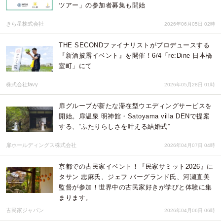
ツアー」の参加者募集も開始
きら星株式会社
2026年06月05日 02時
THE SECONDファイナリストがプロデュースする
『新酒披露イベント』を開催！6/4「re:Dine 日本橋
室町」にて
株式会社favy
2026年05月28日 01時
扉グループが新たな滞在型ウエディングサービスを
開始。扉温泉 明神館・Satoyama villa DENで提案
する、“ふたりらしさを叶える結婚式”
扉ホールディングス株式会社
2026年04月07日 04時
京都での古民家イベント！『民家サミット2026』に
タサン 志麻氏、ジェフ バーグランド氏、河瀬直美
監督が参加！世界中の古民家好きが学びと体験に集
まります。
古民家ジャパン
2026年04月06日 06時