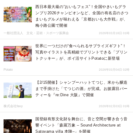
西日本最大級の“おいもフェス”！全国やきいもグラ
ンプリ2026チャンピオンなど、全国の有名店のさつ
まいもグルメが味わえる「京都おいも大作戦」が、
梅小路公園で開催
一般社団法人 文化・芸術・スポーツ振興会
2026年03月18日 01時
世界に一つだけの“食べられるサプライズギフト”！
写真やイラストを高精細でプリントできる「プリン
トクッキー」が、ポイ活サイトPotatoに新登場
Potato
2026年03月04日 02時
【2/15開催】シャンプーハットてつじ、米から醸造
まで手掛けた「てつじの酒」が完成。お披露目パー
ティーを『re:Dine 大阪』で開催
株式会社favy
2026年02月03日 01時
国登録有形文化財を舞台に、音と空間が響き合う音
響イベント「森羅万象 – Sound Architecture at
Satoyama villa 本陣–」を開催