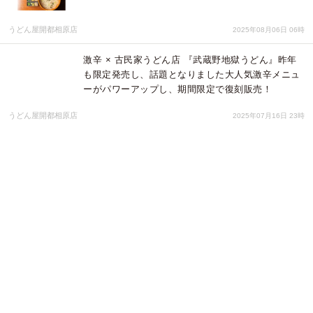
うどん屋開都相原店
2025年08月06日 06時
激辛 × 古民家うどん店 『武蔵野地獄うどん』昨年
も限定発売し、話題となりました大人気激辛メニュ
ーがパワーアップし、期間限定で復刻販売！
うどん屋開都相原店
2025年07月16日 23時
和紙ランプの新工房「KASOKEKI lamp」設立。自
然素材で作られるほのかな灯りのランプブランド誕
生。
KASOKEKI lamp
2025年06月09日 01時
支援総額2,300万円超え！成功と失敗はここで差が
つく「クラウドファンディング勝ち組の法則」オン
ラインセミナー開催
株式会社アクトパス
2025年05月30日 01時