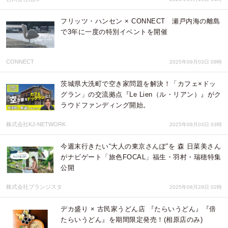
フリッツ・ハンセン × CONNECT 瀬戸内海の離島
で3年に一度の特別イベントを開催
CONNECT
2025年09月03日 09時
茨城県大洗町で空き家問題を解決！「カフェ×ドッ
グラン」の交流拠点『Le Lien（ル・リアン）』がク
ラウドファンディング開始。
株式会社KJ-NETWORK
2025年09月03日 03時
今週末行きたい“大人の東京さんぽ”を 森 日菜美さん
がナビゲート「旅色FOCAL」福生・羽村・瑞穂特集
公開
株式会社ブランジスタ
2025年08月29日 02時
デカ盛り × 古民家うどん店 『たらいうどん』『倍
たらいうどん』を期間限定発売！(相原店のみ)