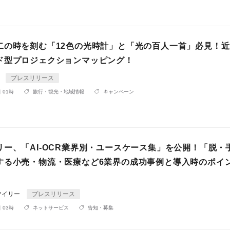
二の時を刻む「12色の光時計」と「光の百人一首」必見！
ド型プロジェクションマッピング！
t
プレスリリース
 01時
旅行・観光・地域情報
キャンペーン
リー、「AI-OCR業界別・ユースケース集」を公開！「脱・
する小売・物流・医療など6業界の成功事例と導入時のポイ
マイリー
プレスリリース
 03時
ネットサービス
告知・募集