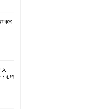
近江神宮
手入
ントを紹