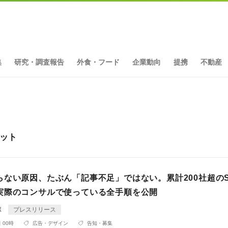
集
研究・調査報告
外食・フード
企業動向
提携
不動産
ヒット
らない原因、たぶん「記事不足」ではない。累計200社超のS
実際のコンサルで使っている全手順を公開
ボ
プレスリリース
 00時
広告・デザイン
告知・募集