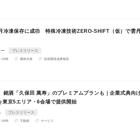
月冷凍保存に成功 特殊冷凍技術ZERO-SHIFT（仮）で雲
サー
プレスリリース
 03時
農林水産
技術開発成果報告
円、銘酒「久保田 萬寿」のプレミアムプランも｜企業式典向
を東京5エリア・6会場で提供開始
る
プレスリリース
 05時
不動産
サービス