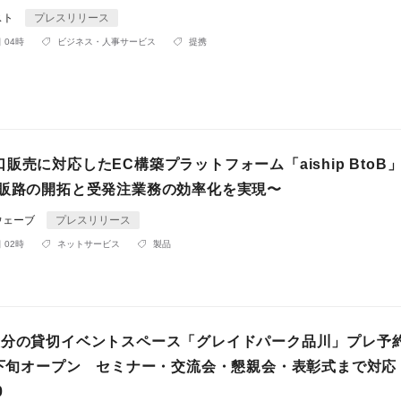
スト
プレスリリース
 04時
ビジネス・人事サービス
提携
販売に対応したEC構築プラットフォーム「aiship BtoB
人販路の開拓と受発注業務の効率化を実現〜
ウェーブ
プレスリリース
 02時
ネットサービス
製品
3分の貸切イベントスペース「グレイドパーク品川」プレ
8月下旬オープン セミナー・交流会・懇親会・表彰式まで対応
0