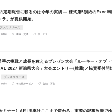
出の定期報告に載るのは今年の実績 — 様式第5別紙のExcel
トラ」が提供開始。
プレスリリース
 01時
運輸・交通
サービス
若手の挑戦と成長を称えるプレゼン大会「ルーキー・オブ・
LOCAL 2027 新潟県大会」大会エントリー(推薦)／協賛受付開
プレスリリース
 07時
その他サービス
告知・募集
例セミナー】AI引用率はここまで変わる。実際の記事改善で