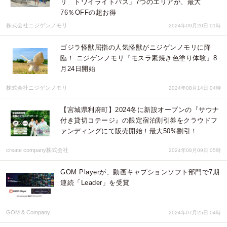
リ トワイライトパス」7つのエリアが、最大
76％OFFの超お得
株式会社ニジゲンノモリ
2024年09月20日 01時
ゴジラ怪獣屈指の人気怪獣がニジゲンノモリに降
臨！ ニジゲンノモリ『モスラ素焼き色塗り体験』8
月24日開始
株式会社ニジゲンノモリ
2024年08月14日 04時
【宮城県利府町】2024冬に新設オープンの『サウナ
付き貸切コテージ』の限定宿泊割引券をクラウドフ
ァンディングにて販売開始！最大50%割引！
create company株式会社
2024年08月09日 05時
GOM Playerが、動画キャプションソフト部門で7期
連続「Leader」を受賞
GOM & Company
2024年07月25日 04時