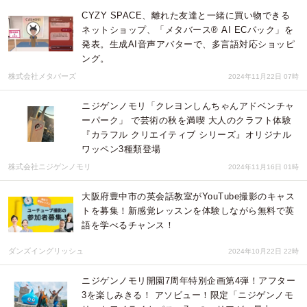
CYZY SPACE、離れた友達と一緒に買い物できる
ネットショップ、「メタバース® AI ECパック」を
発表。生成AI音声アバターで、多言語対応ショッピ
ング。
株式会社メタバーズ
2024年11月22日 07時
ニジゲンノモリ「クレヨンしんちゃんアドベンチャ
ーパーク」 で芸術の秋を満喫 大人のクラフト体験
『カラフル クリエイティブ シリーズ』オリジナル
ワッペン3種類登場
株式会社ニジゲンノモリ
2024年11月16日 01時
大阪府豊中市の英会話教室がYouTube撮影のキャス
トを募集！新感覚レッスンを体験しながら無料で英
語を学べるチャンス！
ダンズイングリッシュ
2024年10月22日 22時
ニジゲンノモリ開園7周年特別企画第4弾！アフター
3を楽しみきる！ アソビュー！限定「ニジゲンノモ