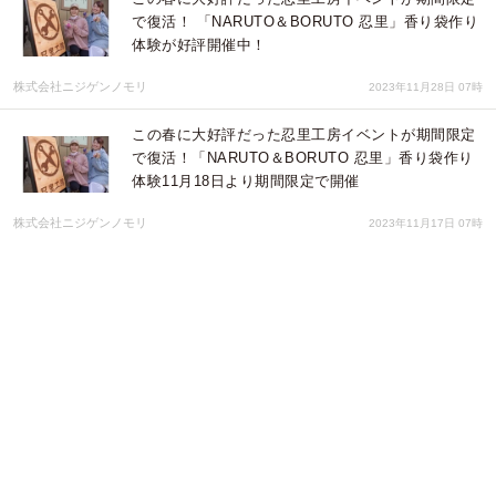
で復活！ 「NARUTO＆BORUTO 忍里」香り袋作り
体験が好評開催中！
株式会社ニジゲンノモリ
2023年11月28日 07時
この春に大好評だった忍里工房イベントが期間限定
で復活！「NARUTO＆BORUTO 忍里」香り袋作り
体験11月18日より期間限定で開催
株式会社ニジゲンノモリ
2023年11月17日 07時
「ニジゲンノモリ」×『鬼滅の刃』コラボイベント
「冬の思い出をシェアして参加！SNSキャンペー
ン」第2弾 明後日11月4日（土）より開催！
株式会社ニジゲンノモリ
2023年11月02日 07時
「CITY HUNTER THE MISSION」で“暗号”を伝え
ると… 「オリジナルデザインステッカー」をプレゼ
ント！10月28日開始
株式会社ニジゲンノモリ
2023年10月27日 04時