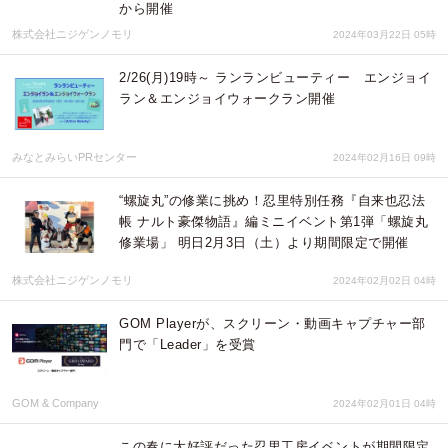
から開催
株式会社ニジゲンノモリ
2024年03月22日 05時
2/26(月)19時～ ランランビューティー エンジョイ
ラン＆エンジョイウォークラン開催
みなとみらいPRセンター
2024年02月16日 09時
“螺旋丸”の修業に挑め！忍里特別任務『自来也忍法
帳 ナルト豪傑物語』編ミニイベント第1弾「螺旋丸
修業場」 明日2月3日（土）より期間限定で開催
株式会社ニジゲンノモリ
2024年02月02日 04時
GOM Playerが、スクリーン・動画キャプチャー部
門で「Leader」を受賞
GOM & Company
2024年02月01日 04時
この春に大好評だった忍里工房イベントが期間限定