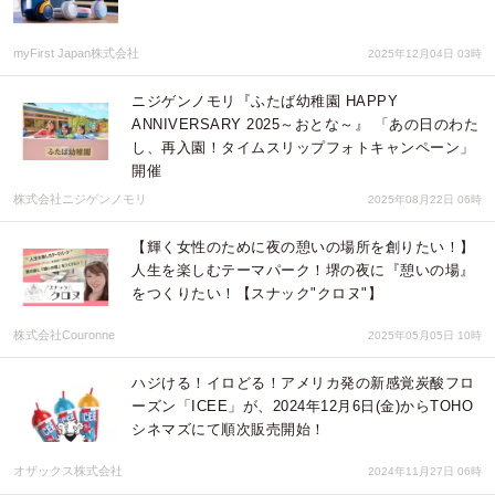
myFirst Japan株式会社
2025年12月04日 03時
ニジゲンノモリ『ふたば幼稚園 HAPPY
ANNIVERSARY 2025～おとな～』 「あの日のわた
し、再入園！タイムスリップフォトキャンペーン」
開催
株式会社ニジゲンノモリ
2025年08月22日 06時
【輝く女性のために夜の憩いの場所を創りたい！】
人生を楽しむテーマパーク！堺の夜に『憩いの場』
をつくりたい！【スナック"クロヌ"】
株式会社Couronne
2025年05月05日 10時
ハジける！イロどる！アメリカ発の新感覚炭酸フロ
ーズン「ICEE」が、2024年12月6日(金)からTOHO
シネマズにて順次販売開始！
オザックス株式会社
2024年11月27日 06時