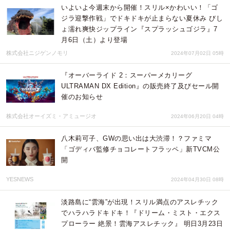
いよいよ今週末から開催！スリル×かわいい！「ゴ
ジラ迎撃作戦」でドキドキが止まらない夏休み びし
ょ濡れ爽快ジップライン『スプラッシュゴジラ』7
月6日（土）より登場
株式会社ニジゲンノモリ
2024年07月02日 05時
『オーバーライド 2：スーパーメカリーグ
ULTRAMAN DX Edition』の販売終了及びセール開
催のお知らせ
株式会社オーイズミ・アミュージオ
2024年06月20日 04時
八木莉可子、GWの思い出は大渋滞！？ファミマ
「ゴディバ監修チョコレートフラッペ」新TVCM公
開
YESNEWS
2024年04月30日 08時
淡路島に“雲海”が出現！スリル満点のアスレチック
でハラハラドキドキ！『ドリーム・ミスト・エクス
プローラー 絶景！雲海アスレチック』 明日3月23日