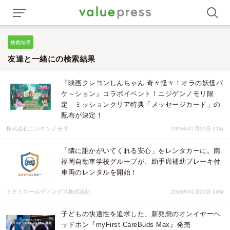
検索結果
友達と一緒にの検索結果
『映画クレヨンしんちゃん 奇々怪々！オラの妖怪バ
ケ～ション』コラボイベント！ニジゲンノモリ限
定 ミッションクリア特典「メッセージカード」の
配布が決定！
株式会社ニジゲンノモリ
2026年07月31日 01時
「隣に誰かがいてくれる安心」をレンタカーに。南
福岡自動車学校グループが、助手席補助ブレーキ付
車両のレンタルを開始！
ミナミホールディングス株式会社
2026年01月20日 04時
子どもの快適性を追求した、新発想のオンイヤーヘ
ッドホン『myFirst CareBuds Max』発売