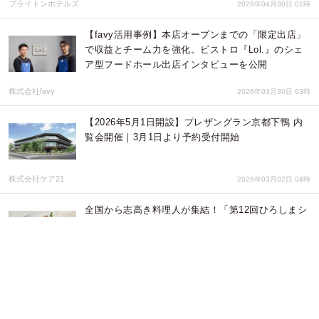
ブライトンホテルズ
2026年04月30日 01時
【favy活用事例】本店オープンまでの「限定出店」
で収益とチーム力を強化。ビストロ『Lol.』のシェ
ア型フードホール出店インタビューを公開
株式会社favy
2026年03月30日 03時
【2026年5月1日開設】プレザングラン京都下鴨 内
覧会開催｜3月1日より予約受付開始
株式会社ケア21
2026年03月02日 04時
全国から志高き料理人が集結！「第12回ひろしまシ
ェフ・コンクール」にて当社キッチンキャスト 小
林未菜美がグランプリ（成績優秀者1位）を受賞
株式会社ディアーズ・ブレインホールディングス
2026年02月18日 03時
揚げパン無料！学校給食イベントを1月27、28日開
催