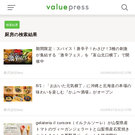
検索結果
厨房の検索結果
期間限定：スパイス！唐辛子！わさび！3種の刺激
が集結する「激辛フェス」を『富山北口横丁』で開
催中
株式会社favy
2026年08月03日 07時
8/1：「おおいた元気横丁」に沖縄と北海道の本場の
味わいを楽しむ『かふ〜酒場』がオープン
株式会社favy
2026年07月31日 07時
gelateria il cursore（イルクルソーレ）が山梨県産
トマトのヴィーガンジェラートと山梨県産石窯焼き