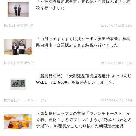
「不妊治療費助成事業」青森県へ企業版ふるさと納
税を行いました
株式会社中西製作所
2026年07月10日 01時
「白河っ子すくすく応援クーポン券支給事業」福島
県白河市へ企業版ふるさと納税を行いました
株式会社中西製作所
2026年07月02日 02時
【新製品情報】「大型液晶環境温湿度計 みはりん坊
WeLL AD-5699」を新発売いたしました。
株式会社エー・アンド・デイ
2026年06月17日 01時
人気朝食ビュッフェの主役「フレンチトースト」が
今春、進化！まるでプリンのような“究極のふわとろ
食感”へ。料理長がこだわり抜いた朝限定の逸品