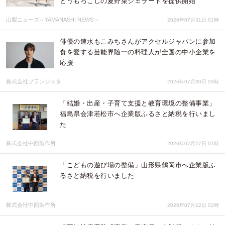
とうもろこしの夏野菜ジェラートを提供開始
山梨ニュース～YAMANASHI NEWS～
2026年07月31日 01時
俳優の速水もこみちさんがアクセルジャパンに参加
食を愛する芸能界随一の料理人が全国の中小企業を
応援
株式会社ブランジスタ
2026年07月30日 03時
「結婚・出産・子育て支援と教育環境の整備事業」
福島県会津若松市へ企業版ふるさと納税を行いまし
た
株式会社中西製作所
2026年07月27日 01時
「こどもの遊び場の整備」山形県鶴岡市へ企業版ふ
るさと納税を行いました
株式会社中西製作所
2026年07月22日 02時