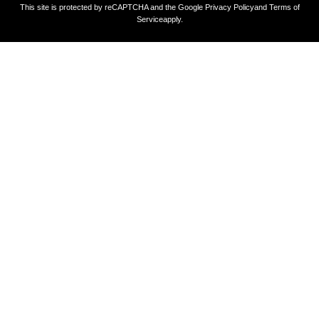
This site is protected by reCAPTCHA and the Google
Privacy Policy
and
Terms of
Service
apply.