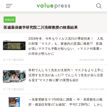
検索結果
医歯薬保健学研究院二川浩樹教授の検索結果
2016年冬、今年もウイルス流行の季節到来！ 人気
の対策「マスク」も、家族内の意識に格差!? 意識
が高いママでも半数が知らない、＜マスク付着菌＞
の存在が明らかに
エーザイ株式会社
2016年12月05日 04時
米村でんじろう先生が太鼓判！ マスクをより上手に
活用する方法があった!? でんじろう先生が自ら注意
を促す“マスク移り菌”の実態を紹介
エーザイ株式会社
2016年11月17日 01時
～先輩受験生ママ500名に調査～ 中・高受験生の風
邪・感染症対策の“お値段”、平均7,239円に しかし