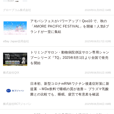
グローブコム株式会社
2026年01月05日 04時
アモパシフェスがパワーアップ！Qoo10 で、秋の
「AMORE PACIFIC FESTIVAL」を開催！人気6ブ
ランドが一堂に集結
eBay Japan合同会社
2025年09月17日 02時
トリミングサロン・動物病院併設サロン専用シャン
プーシリーズ『TQ』2025年8月1日より全国で発売
を開始
株式会社QIX
2025年08月01日 00時
日本初、新型コロナmRNAワクチン後遺症対策に新
提案 ～MDα飲料で睡眠の質が改善～ プラズマ乳酸
菌との比較でも、睡眠、疲労で有意差を確認
株式会社RCTジャパン
2025年06月06日 09時