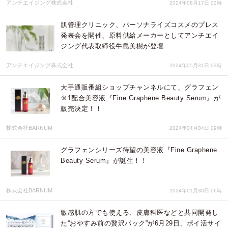
アンチエイジング株式会社
2024年06月17日 02時
肌管理クリニック、パーソナライズコスメのプレス
発表会を開催、原料供給メーカーとしてアンチエイ
ジング代表取締役牛島美樹が登壇
アンチエイジング株式会社
2024年05月31日 03時
大手通販番組ショップチャンネルにて、グラフェン
※1配合美容液『Fine Graphene Beauty Serum』が
販売決定！！
株式会社BARNUM
2024年04月04日 09時
グラフェンシリーズ待望の美容液『Fine Graphene
Beauty Serum』が誕生！！
株式会社BARNUM
2024年01月30日 06時
敏感肌の⽅でも使える、⽪膚科医などと共同開発し
た“おやすみ前の贅沢パック”が6月29日、ポイ活サイ