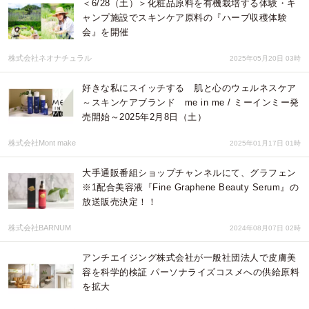
＜6/28（土）＞化粧品原料を有機栽培する体験・キ
ャンプ施設でスキンケア原料の『ハーブ収穫体験
会』を開催
株式会社ネオナチュラル
2025年05月20日 03時
好きな私にスイッチする 肌と心のウェルネスケア
～スキンケアブランド me in me / ミーインミー発
売開始～2025年2月8日（土）
株式会社Mont make
2025年01月17日 01時
大手通販番組ショップチャンネルにて、グラフェン
※1配合美容液『Fine Graphene Beauty Serum』の
放送販売決定！！
株式会社BARNUM
2024年08月07日 02時
アンチエイジング株式会社が一般社団法人で皮膚美
容を科学的検証 パーソナライズコスメへの供給原料
を拡大