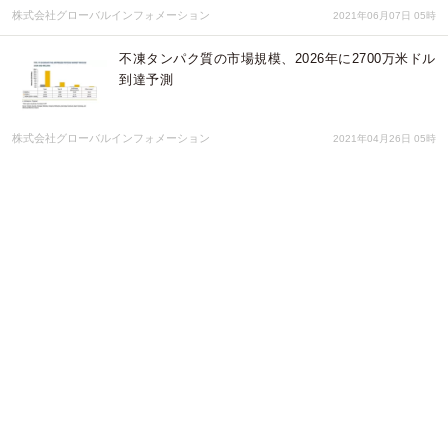
株式会社グローバルインフォメーション
2021年06月07日 05時
不凍タンパク質の市場規模、2026年に2700万米ドル
到達予測
株式会社グローバルインフォメーション
2021年04月26日 05時
世界初 iPS細胞培養上清液配合コスメ発売 【株
式会社ICE】
株式会社ＩＣＥ
2021年03月18日 02時
2021年4/23（金）開催 化粧品輸出入で留意する海
外・国内法規制と品質管理（原料含む）［オンライ
ンセミナー］
ハニカム・テクノリサーチ株式会社
2021年03月01日 08時
世界26ヵ国で発売！世界が認めたMADE IN JAPAN