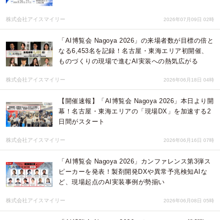
株式会社アイスマイリー
2026年07月09日 02時
「AI博覧会 Nagoya 2026」の来場者数が目標の倍と
なる6,453名を記録！名古屋・東海エリア初開催、
ものづくりの現場で進むAI実装への熱気広がる
株式会社アイスマイリー
2026年06月18日 04時
【開催速報】「AI博覧会 Nagoya 2026」本日より開
幕！名古屋・東海エリアの「現場DX」を加速する2
日間がスタート
株式会社アイスマイリー
2026年06月16日 07時
「AI博覧会 Nagoya 2026」カンファレンス第3弾ス
ピーカーを発表！製剤開発DXや異常予兆検知AIな
ど、現場起点のAI実装事例が勢揃い
株式会社アイスマイリー
2026年06月08日 05時