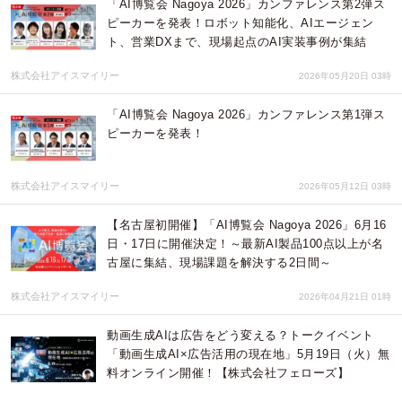
「AI博覧会 Nagoya 2026」カンファレンス第2弾ス
ピーカーを発表！ロボット知能化、AIエージェン
ト、営業DXまで、現場起点のAI実装事例が集結
株式会社アイスマイリー
2026年05月20日 03時
「AI博覧会 Nagoya 2026」カンファレンス第1弾ス
ピーカーを発表！
株式会社アイスマイリー
2026年05月12日 03時
【名古屋初開催】「AI博覧会 Nagoya 2026」6月16
日・17日に開催決定！～最新AI製品100点以上が名
古屋に集結、現場課題を解決する2日間～
株式会社アイスマイリー
2026年04月21日 01時
動画生成AIは広告をどう変える？トークイベント
「動画生成AI×広告活用の現在地」5月19日（火）無
料オンライン開催！【株式会社フェローズ】