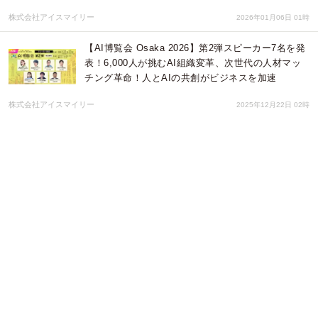
株式会社アイスマイリー
2026年01月06日 01時
【AI博覧会 Osaka 2026】第2弾スピーカー7名を発
表！6,000人が挑むAI組織変革、次世代の人材マッ
チング革命！人とAIの共創がビジネスを加速
株式会社アイスマイリー
2025年12月22日 02時
【AI博覧会 Osaka 2026】第1弾スピーカー9名を発
表！SMBC、日清食品、コクヨなどが登壇。DX戦略
から人材育成まで、関西で学ぶAI活用の最前線
株式会社アイスマイリー
2025年12月16日 01時
【開催報告】総来場者数4,666名！「AIエージェン
ト博 by AI博覧会」ーフェーズは「概念」から「実
用」へー
株式会社アイスマイリー
2025年12月15日 04時
【開催報告1日目】来場者数2,331名！「AIエージェ