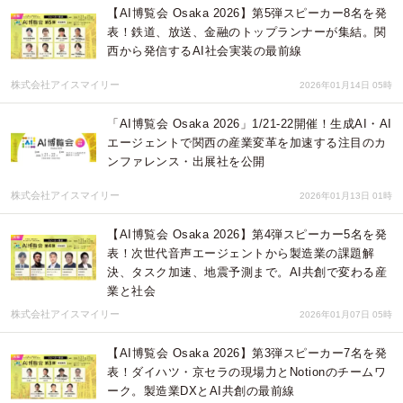
【AI博覧会 Osaka 2026】第5弾スピーカー8名を発
表！鉄道、放送、金融のトップランナーが集結。関
西から発信するAI社会実装の最前線
株式会社アイスマイリー
2026年01月14日 05時
「AI博覧会 Osaka 2026」1/21-22開催！生成AI・AI
エージェントで関西の産業変革を加速する注目のカ
ンファレンス・出展社を公開
株式会社アイスマイリー
2026年01月13日 01時
【AI博覧会 Osaka 2026】第4弾スピーカー5名を発
表！次世代音声エージェントから製造業の課題解
決、タスク加速、地震予測まで。AI共創で変わる産
業と社会
株式会社アイスマイリー
2026年01月07日 05時
【AI博覧会 Osaka 2026】第3弾スピーカー7名を発
表！ダイハツ・京セラの現場力とNotionのチームワ
ーク。製造業DXとAI共創の最前線