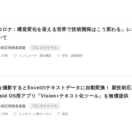
コロナ：構造変化を迎える世界で技術開発はこう変わる」レ
いて
技術応用推進基盤
プレスリリース
 22時
コンピュータ・通信機器
研究・調査報告
を撮影するとExcelのテキストデータに自動変換！ 新技術
roid OS用アプリ「Vision+テキスト化ツール」を無償提供
技術応用推進基盤
プレスリリース
 22時
ビジネス・人事サービス
製品