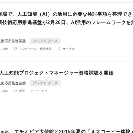
現場で、人工知能（AI）の活用に必要な検討事項を整理でき
新技術応用推進基盤が2月26日、AI活用のフレームワークを
技術応用推進基盤
プレスリリース
 02時
コンピュータ・通信機器
サービス
春、人工知能プロジェクトマネージャー資格試験を開始
技術応用推進基盤
プレスリリース
 06時
教育
サービス
heck、エチオピア大使館と2015年夏の「４大コーヒー体験