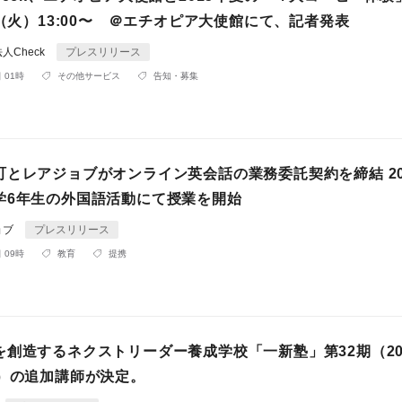
8（火）13:00〜 ＠エチオピア大使館にて、記者発表
人Check
プレスリリース
 01時
その他サービス
告知・募集
町とレアジョブがオンライン英会話の業務委託契約を締結 20
学6年生の外国語活動にて授業を開始
ョブ
プレスリリース
 09時
教育
提携
を創造するネクストリーダー養成学校「一新塾」第32期（20
講）の追加講師が決定。