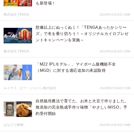
も新登場！
株式会社 TENGA
2024年10月10日 04時
想像以上にぬっくぬく！「TENGAあったかシリー
ズ」で冬を乗り切ろう！～オリジナルカイロプレゼ
ントキャンペーンを実施～
株式会社 TENGA
2023年10月19日 05時
「M22 IPLモデル」、マイボーム腺機能不全
（MGD）に対する適応追加の承認取得
ルミナス・ビー・ジャパン株式会社
2023年07月04日 01時
自然栽培農法で育てた、お米と大豆で作りました。
無添加の完全熟成手作り味噌「やさしいMISO」予
約受付開始
はちどり味噌
2022年10月18日 06時