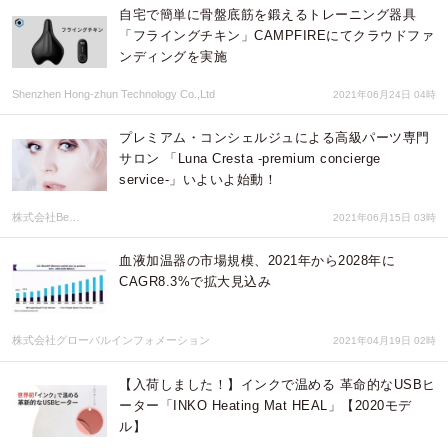
自宅で簡単に骨盤底筋を鍛えるトレーニング器具
「フライングチキン」CAMPFIREにてクラウドファ
ンディングを実施
Shenzhen Hong-zhun Technology Co.,Ltd
2021年06月24日 04時
プレミアム・コンシェルジュによる高級パーツ専門
サロン 「Luna Cresta -premium concierge
service-」いよいよ始動！
株式会社Be…
2021年06月15日 03時
血液加温器の市場規模、2021年から2028年に
CAGR8.3%で拡大見込み
株式会社グローバルインフォメーション
2021年04月19日 02時
【入荷しました！】インクで温める 革命的なUSBヒ
ーター「INKO Heating Mat HEAL」【2020モデ
ル】