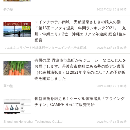
夢の塾
2022年02月15日 03時
ユインチホテル南城 天然温泉さしきの猿人の湯
「第16回ニフティ温泉 年間ランキング2021」 九
州・沖縄エリア2位！沖縄エリア２年連続 総合1位を
受賞
ウエルネスリゾート沖縄休暇センターユインチホテル南城
2021年12月15日 07時
有機の里 丹波市市島町からジューシーなにんじんを
お届けします。丹波市市島町にある夢の塾アン農園
（代表川浦弘貴）は2021年度産のにんじんの予約販
売を開始しました
夢の塾
2021年10月29日 06時
骨盤底筋を鍛える！ケーゲル体操器具「フライング
チキン」CAMPFIREにて販売開始
Shenzhen Hong-zhun Technology Co.,Ltd
2021年07月14日 01時