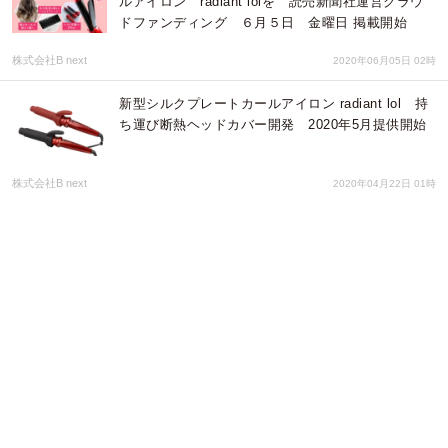
ルアイロン radiant lolを 読売新聞社運営クラウ
ドファンディング ６月５日 金曜日 掲載開始
株式会社B next
2020年06月05日 02時
新型シルクプレートカールアイロン radiant lol 持
ち運び断熱ヘッドカバー開発 2020年5月提供開始
株式会社B next
2020年04月22日 01時
一年で最も寒い「大寒」に身も心もホットになる情
報！ TENGAカップ専用に設計されたカップウォー
マーが登場
株式会社 TENGA
2020年01月20日 05時
高性能ミニアイロン iii by radiantを美容師「美髪
のルール」著者・寺村 優太氏と共同開発。2020年
3月提供開始予定
株式会社B next
2020年01月15日 01時