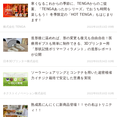
寒くなるこれからの季節に、TENGAからのご提
案、「TENGAあったかシリーズ」でおうち時間を
楽しもう！ 冬季限定の「HOT TENGA」もはじまり
ます！
株式会社 TENGA
2022年10月13日 05時
造形後に温めれば、形の変更も復元も自由自在！医
療用ギブスも簡単に制作できる、3Dプリンター用
「形状記憶ポリマーフィラメント」の造形レポート
が公開
日本3Dプリンター株式会社
2022年03月24日 02時
ソーラーシェアリングとコンテナを用いた超密植省
力イチジク栽培で安定した営農を実現
ネクストイノベーション株式会社
2022年03月10日 01時
熟成黒にんにくに新商品登場！！その名はトリニテ
ィ！！