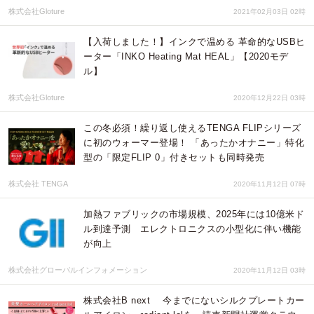
株式会社Gloture
2021年02月03日 02時
【入荷しました！】インクで温める 革命的なUSBヒ
ーター「INKO Heating Mat HEAL」【2020モデ
ル】
株式会社Gloture
2020年12月22日 03時
この冬必須！繰り返し使えるTENGA FLIPシリーズ
に初のウォーマー登場！ 「あったかオナニー」特化
型の「限定FLIP 0」付きセットも同時発売
株式会社 TENGA
2020年11月12日 07時
加熱ファブリックの市場規模、2025年には10億米ド
ル到達予測 エレクトロニクスの小型化に伴い機能
が向上
株式会社グローバルインフォメーション
2020年11月12日 03時
株式会社B next 今までにないシルクプレートカー