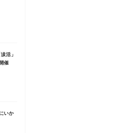
「涙活」
開催
にいか