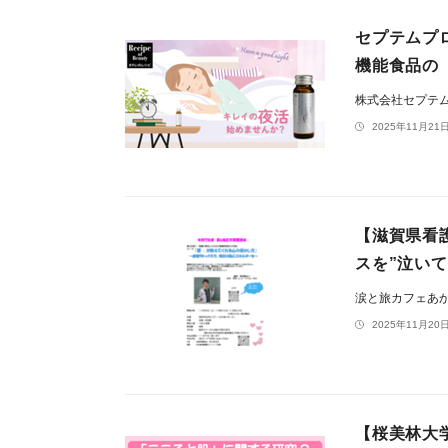
セプテムプ
機能食品の
株式会社セプテ
2025年11月21日
【滋賀県看
スを”泣い
涙と旅カフェあ
2025年11月20日
【桜美林大