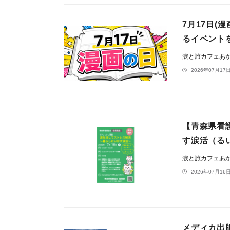
7月17日(
るイベント
涙と旅カフェあ
2026年07月17日
【青森県看
す涙活（る
涙と旅カフェあ
2026年07月16日
メディカ出版