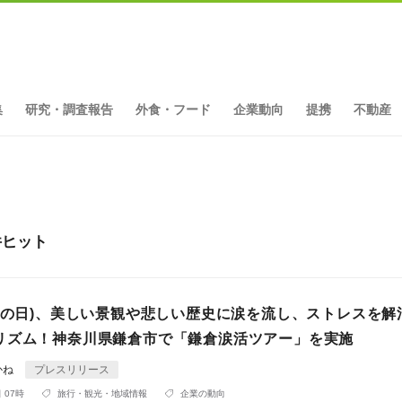
集
研究・調査報告
外食・フード
企業動向
提携
不動産
件ヒット
観光の日)、美しい景観や悲しい歴史に涙を流し、ストレスを解
リズム！神奈川県鎌倉市で「鎌倉涙活ツアー」を実施
かね
プレスリリース
 07時
旅行・観光・地域情報
企業の動向