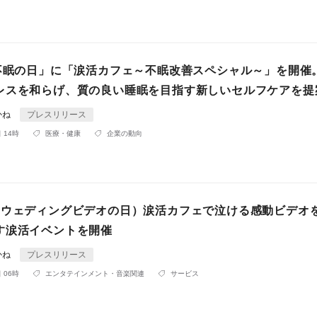
「不眠の日」に「涙活カフェ～不眠改善スペシャル～」を開催
レスを和らげ、質の良い睡眠を目指す新しいセルフケアを提
かね
プレスリリース
 14時
医療・健康
企業の動向
（ウェディングビデオの日）涙活カフェで泣ける感動ビデオ
す涙活イベントを開催
かね
プレスリリース
 06時
エンタテインメント・音楽関連
サービス