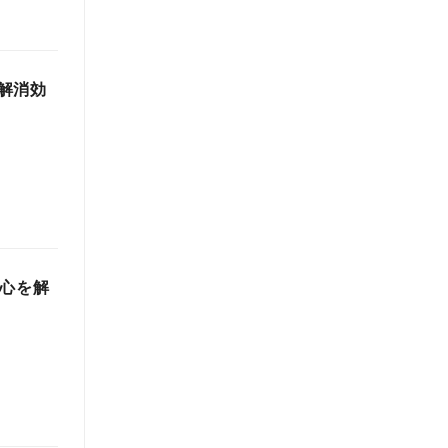
解消効
で心を解