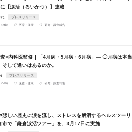
号に【涙活（るいかつ）】連載
かね
プレスリリース
 09時
医療・健康
研究・調査報告
の調査×内科医監修｜「4月病・5月病・6月病」— ◯月病は本
。そして違いはあるのか。
le
プレスリリース
 04時
医療・健康
研究・調査報告
や悲しい歴史に涙を流し、ストレスを解消するヘルスツーリ
倉市で「鎌倉涙活ツアー」を、3月17日に実施