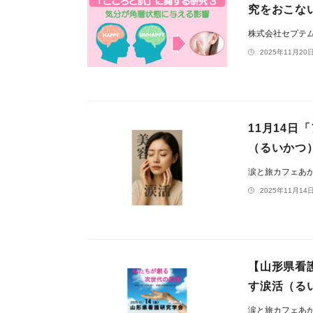
究をおこな
株式会社セプテ
2025年11月20日
11月14
（るいかつ
涙と旅カフェあ
2025年11月14日
【山形県看
す涙活（る
涙と旅カフェあ