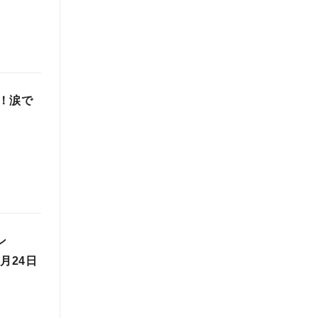
！涙で
ン
月24日