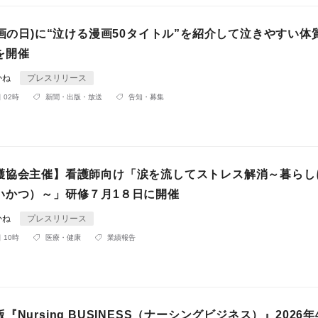
漫画の日)に“泣ける漫画50タイトル”を紹介して泣きやすい体
を開催
かね
プレスリリース
 02時
新聞・出版・放送
告知・募集
護協会主催】看護師向け「涙を流してストレス解消～暮らし
いかつ）～」研修７月1８日に開催
かね
プレスリリース
 10時
医療・健康
業績報告
『Nursing BUSINESS（ナーシングビジネス）』2026年