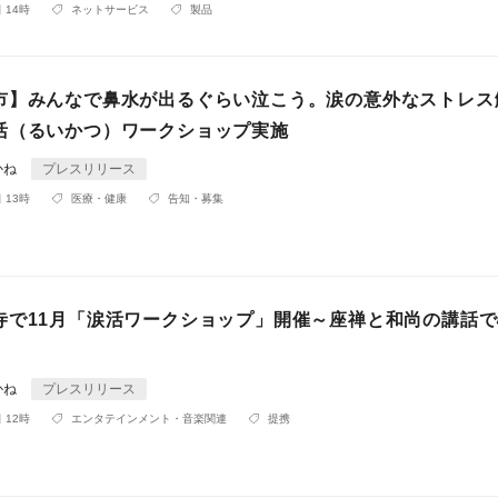
 14時
ネットサービス
製品
市】みんなで鼻水が出るぐらい泣こう。涙の意外なストレス
活（るいかつ）ワークショップ実施
かね
プレスリリース
 13時
医療・健康
告知・募集
寺で11月「涙活ワークショップ」開催～座禅と和尚の講話
かね
プレスリリース
 12時
エンタテインメント・音楽関連
提携