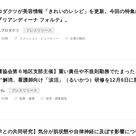
ロダクツが美容情報「きれいのレシピ」を更新。今回の特集
『リアンディーナ フォルテ』。
ムプロダクツ
プレスリリース
 02時
ファッション・ビューティー
企業の動向
護協会第６地区支部主催】重い責任や不規則勤務でたまった
て“解消、看護師向け「涙活」（るいかつ）研修を12月6日に
かね
プレスリリース
 07時
医療・健康
研究・調査報告
学との共同研究】気分が肌状態や自律神経に及ぼす影響につ