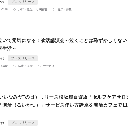
かね
プレスリリース
 01時
旅行・観光・地域情報
告知・募集
泣いて元気になる！涙活講演会～泣くことは恥ずかしくない
康生活～
かね
プレスリリース
 04時
医療・健康
サービス
（“いいなみだ”の日）リリース松坂屋百貨店「セルフケアサロ
」×「涙活（るいかつ）」サービス使い方講座を涙活カフェで11
かね
プレスリリース