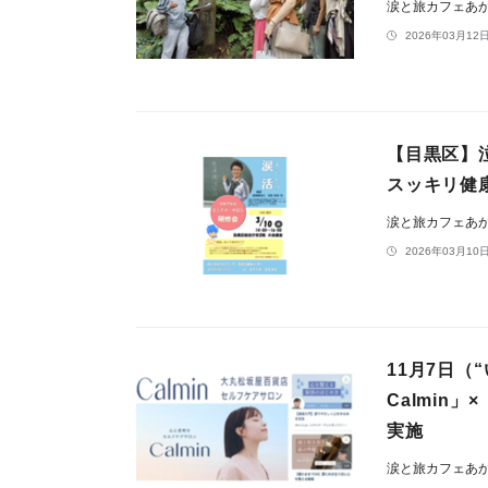
涙と旅カフェあ
2026年03月12日
【目黒区】
スッキリ健
涙と旅カフェあ
2026年03月10日
11月7日
Calmin
実施
涙と旅カフェあ