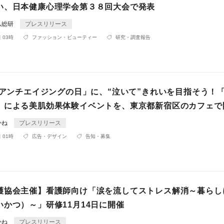
い、日本健康心理学会第３８回大会で発表
ム総研
プレスリリース
 03時
ファッション・ビューティー
研究・調査報告
日「アンチエイジングの日」に、“泣いて”きれいを目指そう！
）による美肌効果体験イベントを、東京都新宿区のカフェで
かね
プレスリリース
 01時
広告・デザイン
告知・募集
護協会主催】看護師向け「涙を流してストレス解消～暮らし
いかつ）～」研修11月14日に開催
かね
プレスリリース