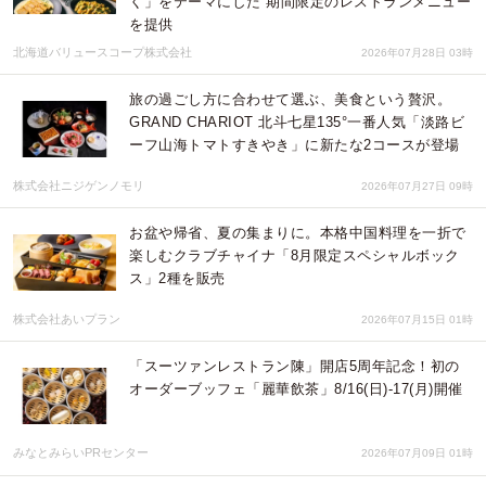
く」をテーマにした 期間限定のレストランメニュー
を提供
北海道バリュースコープ株式会社
2026年07月28日 03時
旅の過ごし方に合わせて選ぶ、美食という贅沢。
GRAND CHARIOT 北斗七星135°一番人気「淡路ビ
ーフ山海トマトすきやき」に新たな2コースが登場
株式会社ニジゲンノモリ
2026年07月27日 09時
お盆や帰省、夏の集まりに。本格中国料理を一折で
楽しむクラブチャイナ「8月限定スペシャルボック
ス」2種を販売
株式会社あいプラン
2026年07月15日 01時
「スーツァンレストラン陳」開店5周年記念！初の
オーダーブッフェ「麗華飲茶」8/16(日)-17(月)開催
みなとみらいPRセンター
2026年07月09日 01時