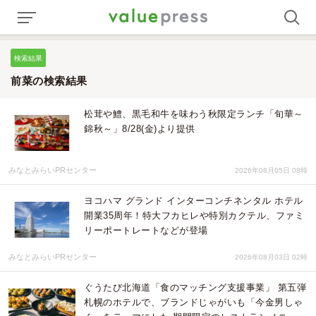
検索結果
前菜の検索結果
松茸や鱧、黒毛和牛を味わう秋限定ランチ「旬華～
錦秋～」8/28(金)より提供
みなとみらいPRセンター
2026年08月05日 08時
ヨコハマ グランド インターコンチネンタル ホテル
開業35周年！特大フカヒレや特別カクテル、ファミ
リーポートレートなどが登場
みなとみらいPRセンター
2026年08月03日 02時
ぐうたび北海道「食のマッチング支援事業」 第五弾
札幌のホテルで、ブランドじゃがいも「今金男しゃ