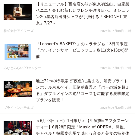
【リニューアル】百名店の味が東京初進出。自家製
ベニエと楽しむ新しいフレンチ洋食店へ。ミシュラ
ン2つ星名店出身シェフが手掛ける「BEIGNET 東
京」7/27～
株式会社アイフーズ
2026年07月08日 02時
「Leonard’s BAKERY」のマラサダも！3日間限定
「ハワイアンサマービュッフェ」8/11(火)-13(木)開
催
みなとみらいPRセンター
2026年07月07日 05時
地上72mの特等席で“夜色”に染まる。浦安ブライト
ンホテル東京ベイ、圧倒的夜景と「バーの域を超え
る」ダブルメインの絶品コースを堪能する夏季限定
プランを販売！
ブライトンホテルズ
2026年06月29日 02時
＜6月28日（日）1日限り＞【生演奏×アフタヌーン
ティー】6月28日限定「Music of OPERA」開催。
チャペルと披露宴会場で味わう音楽と美食の特別体