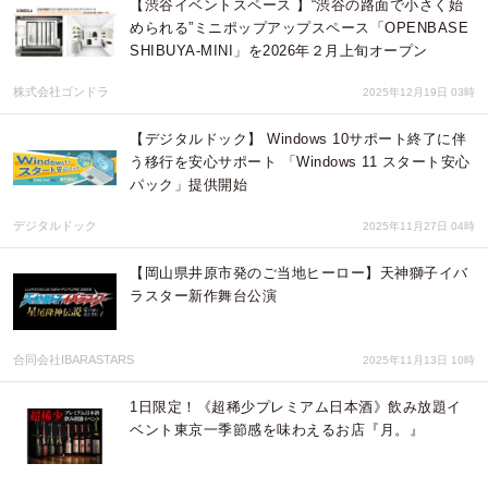
【渋谷イベントスペース 】“渋谷の路面で小さく始
められる”ミニポップアップスペース「OPENBASE
SHIBUYA-MINI」を2026年２月上旬オープン
株式会社ゴンドラ
2025年12月19日 03時
【デジタルドック】 Windows 10サポート終了に伴
う移行を安心サポート 「Windows 11 スタート安心
パック」提供開始
デジタルドック
2025年11月27日 04時
【岡山県井原市発のご当地ヒーロー】天神獅子イバ
ラスター新作舞台公演
合同会社IBARASTARS
2025年11月13日 10時
1日限定！《超稀少プレミアム日本酒》飲み放題イ
ベント東京一季節感を味わえるお店『月。』