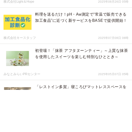
株式会社Light＆Hope
2025年08月26日 05時
料理を送るだけ！pH・Aw測定で“常温で販売できる
加工食品”に近づく新サービスをBASEで提供開始！
株式会社キースタッフ
2025年07月08日 08時
初登場！「抹茶 アフタヌーンティー」～上質な抹茶
を使用したスイーツを楽しむ特別なひととき～
みなとみらいPRセンター
2025年05月07日 05時
「レストイン多賀」寝ころびマットレススペースを
新設休息ニーズに応える追加施策～男女別に快適な
休憩環境を整備～
株式会社グリーンズ
2025年04月07日 06時
【GW特別企画】玄米王米穀店×日本料理一凛「玄米
を味わう会」期間限定・玄米を楽しむ特別御膳（完