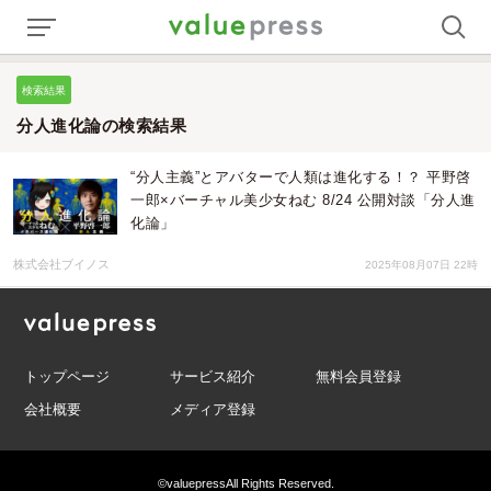
検索結果
分人進化論の検索結果
“分人主義”とアバターで人類は進化する！？ 平野啓
一郎×バーチャル美少女ねむ 8/24 公開対談「分人進
化論」
株式会社ブイノス
2025年08月07日 22時
トップページ
サービス紹介
無料会員登録
会社概要
メディア登録
©valuepress
All Rights Reserved.