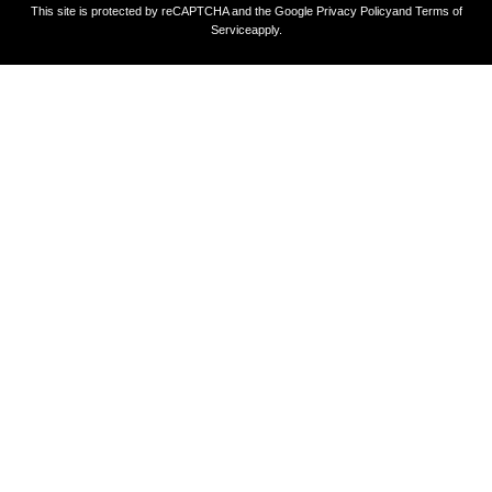
This site is protected by reCAPTCHA and the Google
Privacy Policy
and
Terms of
Service
apply.