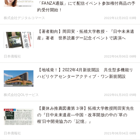
「FANZA通販」にて配信イベント参加権付商品の予
約受付開始！
株式会社デジタルコマース
2022年12月20日 03時
【著者動向】岡田実・拓殖大学教授・『日中未来遺
産』著者 世界読書デー記念イベントで講演へ
日本僑報社
2022年04月06日 08時
【地域発！】2022年4月新規開設 共生型多機能リ
ハビリケアセンターアクティブ・ワン新規開設
株式会社QOLサービス
2022年01月20日 05時
【夏休み推薦図書第３弾】拓殖大学教授岡田実先生
の『日中未来遺産―中国・改革開放の中の`草の
根'日中開発協力の「記憶」』
日本僑報社
2021年08月04日 08時