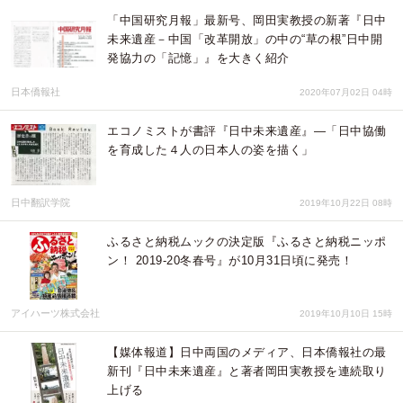
「中国研究月報」最新号、岡田実教授の新著『日中
未来遺産－中国「改革開放」の中の“草の根”日中開
発協力の「記憶」』を大きく紹介
日本僑報社
2020年07月02日 04時
エコノミストが書評『日中未来遺産』―「日中協働
を育成した４人の日本人の姿を描く」
日中翻訳学院
2019年10月22日 08時
ふるさと納税ムックの決定版『ふるさと納税ニッポ
ン！ 2019-20冬春号』が10月31日頃に発売！
アイハーツ株式会社
2019年10月10日 15時
【媒体報道】日中両国のメディア、日本僑報社の最
新刊『日中未来遺産』と著者岡田実教授を連続取り
上げる