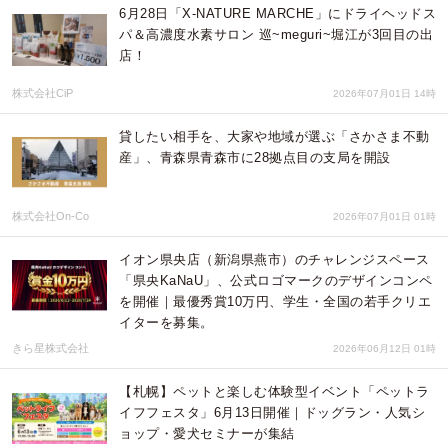
6月28日「X-NATURE MARCHE」にドライヘッドス
パ＆高濃度水素サロン 巡~meguri~堀江が3回目の出
店！
株式会社CiP
2026年07月01日 14時
貸したい相手を、大家や地域が選ぶ「さかさま不動
産」、青森県青森市に28拠点目の支局を開設
株式会社On-Co
2026年07月01日 01時
イオン県央店（新潟県燕市）のチャレンジスペース
「県央KaNaU」、公式ロゴマークのデザインコンペ
を開催｜最優秀賞10万円、学生・全国の若手クリエ
イターを募集。
きら星株式会社
2026年06月12日 01時
【札幌】ペットと楽しむ体験型イベント「ペットラ
イフフェスタ」6月13日開催｜ドッグラン・人気シ
ョップ・愛犬セミナーが集結