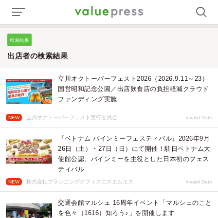
検索結果
出店者の検索結果
立川オクトーバーフェスト2026（2026.9.11～23）
国営昭和記念公園／出店飲食店の負担軽減クラウド
ファンディング実施
立川オクトーバーフェスト実行委員会
NEW
Invalid Date
『ベトナム バインミーフェスティバル』2026年9月
26日（土）・27日（日）にて開催！駐日ベトナム大
使館公認、バインミーを主役とした日本初のフェス
ティバル
株式会社プランニングオフィスエスエムエス
NEW
Invalid Date
交通会館マルシェ 16周年イベント「マルシェのこと
を色々（1616）知ろう♪」を開催します