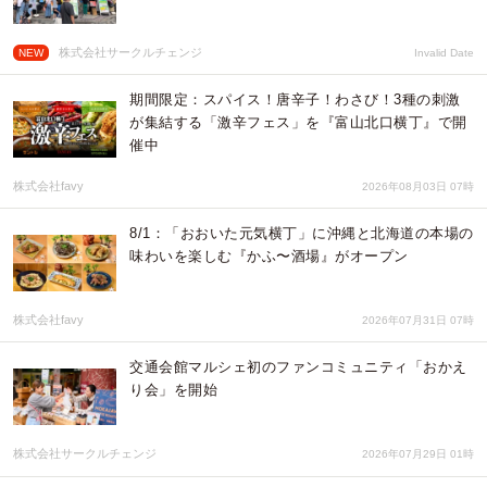
株式会社サークルチェンジ
NEW
Invalid Date
期間限定：スパイス！唐辛子！わさび！3種の刺激
が集結する「激辛フェス」を『富山北口横丁』で開
催中
株式会社favy
2026年08月03日 07時
8/1：「おおいた元気横丁」に沖縄と北海道の本場の
味わいを楽しむ『かふ〜酒場』がオープン
株式会社favy
2026年07月31日 07時
交通会館マルシェ初のファンコミュニティ「おかえ
り会」を開始
株式会社サークルチェンジ
2026年07月29日 01時