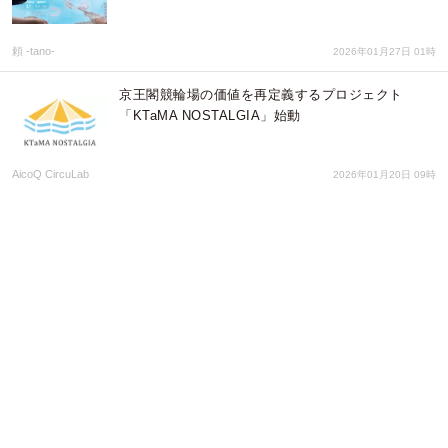
頼 -tano-
2026年01月27日 01時
京王閣競輪場の価値を再定義するプロジェクト
「KTaMA NOSTALGIA」始動
AicoQ CircuLab
2026年01月20日 09時
【開催レポート】ライフスタイル百貨店
「artericco（アルテリッコ）」隅田川マルシェ『お
正月マルシェ2026』に出店！初詣客や海外観光客で
賑わい、オーガニ
株式会社WORLD LIFE DESIGN
2026年01月20日 05時
【出店報告】ありがとう市場、X-NATURE
MARCHEを共催
ありがとう市場
2026年01月17日 09時