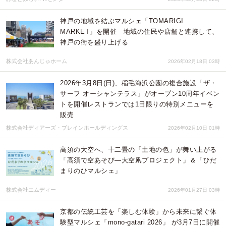
神戸の地域を結ぶマルシェ「TOMARIGI
MARKET」を開催 地域の住民や店舗と連携して、
神戸の街を盛り上げる
株式会社あんじゅホーム
2026年02月18日 03時
2026年3月8日(日)、稲毛海浜公園の複合施設「ザ・
サーフ オーシャンテラス」がオープン10周年イベン
トを開催レストランでは1日限りの特別メニューを
販売
株式会社ディアーズ・ブレインホールディングス
2026年02月10日 01時
高須の大空へ、十二畳の「土地の色」が舞い上がる
「高須で空あそび―大空凧プロジェクト」＆「ひだ
まりのひマルシェ」
株式会社エムディー
2026年01月27日 03時
京都の伝統工芸を「楽しむ体験」から未来に繋ぐ体
験型マルシェ「mono-gatari 2026」 が3月7日に開催