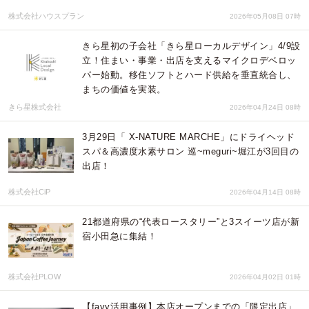
株式会社ハウスプラン
2026年05月08日 07時
きら星初の子会社「きら星ローカルデザイン」4/9設
立！住まい・事業・出店を支えるマイクロデベロッ
パー始動。移住ソフトとハード供給を垂直統合し、
まちの価値を実装。
きら星株式会社
2026年04月24日 08時
3月29日「 X-NATURE MARCHE」にドライヘッド
スパ＆高濃度水素サロン 巡~meguri~堀江が3回目の
出店！
株式会社CiP
2026年04月14日 08時
21都道府県の“代表ロースタリー”と3スイーツ店が新
宿小田急に集結！
株式会社PLOW
2026年04月02日 01時
【favy活用事例】本店オープンまでの「限定出店」