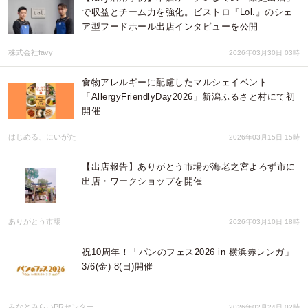
で収益とチーム力を強化。ビストロ『Lol.』のシェ
ア型フードホール出店インタビューを公開
株式会社favy
2026年03月30日 03時
食物アレルギーに配慮したマルシェイベント
「AllergyFriendlyDay2026」新潟ふるさと村にて初
開催
はじめる、にいがた
2026年03月15日 15時
【出店報告】ありがとう市場が海老之宮よろず市に
出店・ワークショップを開催
ありがとう市場
2026年03月10日 18時
祝10周年！「パンのフェス2026 in 横浜赤レンガ」
3/6(金)-8(日)開催
みなとみらいPRセンター
2026年02月24日 02時