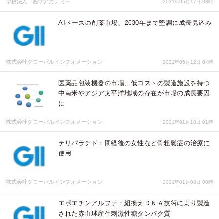
学校法人 医学アカデミー
2021年05月17日 03時
AIベースの創薬市場、2030年まで堅調に成長見込み
株式会社グローバルインフォメーション
2021年05月12日 04時
医薬品包装機器の市場、低コストの製造施設を持つ
中南米やアジア太平洋地域の存在が市場の成長要因
に
株式会社グローバルインフォメーション
2021年01月18日 01時
テリパラチド：閉経後の女性など骨粗鬆症の治療に
使用
株式会社グローバルインフォメーション
2021年01月08日 00時
エポエチンアルファ：組換えＤＮＡ技術により製造
された赤血球産生刺激性糖タンパク質