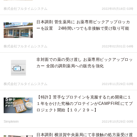
株式会社フルタイムシステム
2022年05月18日 02時
日本調剤 菅生薬局に お薬専用ピックアップロッカ
ーを設置 24時間いつでも非接触で受け取り可能
株式会社フルタイムシステム
2022年02月01日 04時
非対面での薬の受け渡し お薬専用ピックアップロッ
カー 全国の調剤薬局への販売を強化
株式会社フルタイムシステム
2021年11月29日 02時
【特許】苦手なプロテインを克服するため開発に１
１年をかけた究極のプロテインがCAMPFIREにてプ
ロジェクト開始【１０／２９～】
Simpletein
2021年10月29日 00時
日本調剤 横須賀中央薬局にて非接触の処方薬受け渡