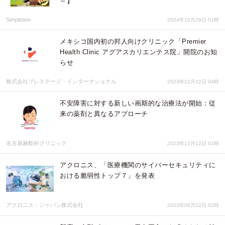
～】
Simpletein
2024年10月29日 01時
メキシコ国内初の邦人向けクリニック「Premier
Health Clinic アグアスカリエンテス院」開院のお知
らせ
株式会社プレステージ・インターナショナル
2023年12月22日 04時
不安障害に対する新しい画期的な治療法が開始：従
来の薬剤と異なるアプローチ
名古屋麻酔科クリニック
2023年12月12日 01時
アクロニス、「医療機関のサイバーセキュリティに
おける脆弱性トップ７」を発表
アクロニス・ジャパン株式会社
2023年06月22日 02時