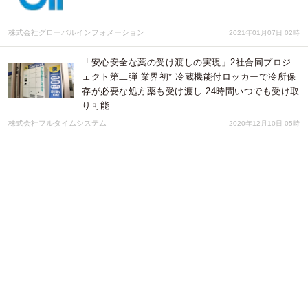
株式会社グローバルインフォメーション
2021年01月07日 02時
「安心安全な薬の受け渡しの実現」2社合同プロジ
ェクト第二弾 業界初* 冷蔵機能付ロッカーで冷所保
存が必要な処方薬も受け渡し 24時間いつでも受け取
り可能
株式会社フルタイムシステム
2020年12月10日 05時
〜コロナ禍で捨てられ、異物を誤飲してしまい、腸
閉塞になってしまった子猫を救ってください〜
桜井 菜央
2020年11月30日 05時
非接触で処方薬がいつでも受け取り可能 フルタイム
ロッカーが待ち時間を解消 新しい生活様式に対応
した「安心安全な薬の受け渡しの実現」2社合同プ
ロジェクト
株式会社フルタイムシステム
2020年11月02日 02時