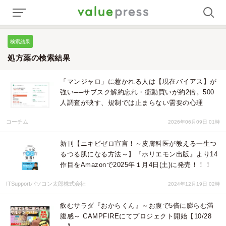
検索結果
処方薬の検索結果
「マンジャロ」に惹かれる人は【現在バイアス】が
強い──サブスク解約忘れ・衝動買いが約2倍。500
人調査が映す、規制では止まらない需要の心理
コーチム
2026年06月09日 01時
新刊【ニキビゼロ宣言！～皮膚科医が教える一生つ
るつる肌になる方法～】『ホリエモン出版』より14
作目をAmazonで2025年１月4日(土)に発売！！！
ITSupportパソコン太郎株式会社
2024年12月19日 02時
飲むサラダ『おからくん』～お腹で5倍に膨らむ満
腹感～ CAMPFIREにてプロジェクト開始【10/28