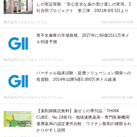
しの実証実験 「安心安全な薬の受け渡しの実現」2
社合同プロジェクト 第三弾 2021年9月1日より
株式会社フルタイムシステム
2021年09月01日 01時
胃不全麻痺の市場規模、2027年に60億2511万米ド
ル到達予測
株式会社グローバルインフォメーション
2021年06月04日 04時
バーチャル臨床試験・提携ソリューション開発への
投資額、2014年以降5億5,000万米ドル超過
株式会社グローバルインフォメーション
2021年05月17日 04時
​【薬剤師購読無料】薬ゼミの季刊誌「THINK
CUBE」No.18発刊－地域連携薬局・専門医療機関
連携薬局の認定要件比較、ワクチン製剤の種類をわ
かりやすく説明