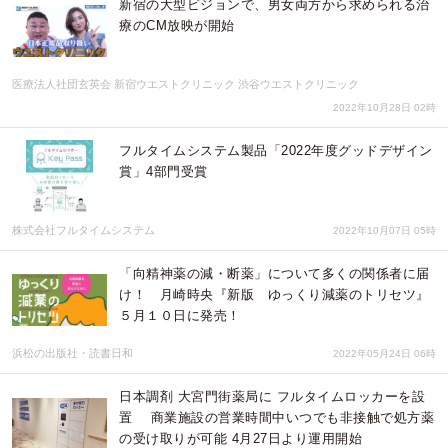
新宿の大型ビジョンで、男女両方から求められる治
療のCM放映が開始
医療法人社団玄英会 新宿ウエストクリニック 渋谷ウエストクリニック
2022年10月28日 02時
フルタイムシステム製品「2022年度グッドデザイン
賞」4部門受賞
株式会社フルタイムシステム
2022年10月07日 05時
「向精神薬の減・断薬」について多くの関係者に届
け！ 月崎時央『新版 ゆっくり減薬のトリセツ』
５月１０日に発売！
浜松の出版社・読書日和
2022年05月24日 06時
日本調剤 大宮門街薬局に フルタイムロッカーを設
置 商業施設の営業時間中いつでも非接触で処方薬
の受け取りが可能 4月27日より運用開始