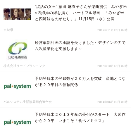
“涙活の女王” 藤田 麻衣子さんが楽曲提供 みやぎ米
×四姉妹の絆を描く、ハートフル動画 「みやぎ米
と四姉妹ものがたり。」11月15日（水）公開
宮城県
2017年11月15日 02時
経営革新計画の承認を受けました～デザインの力で
六次産業化を支援します～
株式会社リードプランニング
2016年10月13日 02時
予約登録米の登録数が２０万人を突破 産地とつな
がる２０年目の信頼関係
パルシステム生活協同組合連合会
2014年06月10日 08時
予約登録米２０１３年産の受付がスタート 大凶作
から２０年 いまこそ「食ベノミクス」