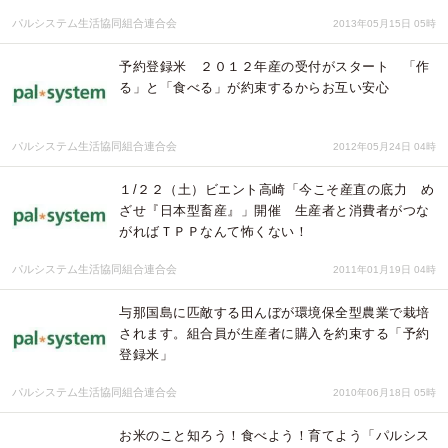
パルシステム生活協同組合連合会
2013年05月15日 05時
予約登録米 ２０１２年産の受付がスタート 「作
る」と「食べる」が約束するからお互い安心
パルシステム生活協同組合連合会
2012年05月24日 04時
１/２２（土）ビエント高崎「今こそ産直の底力 め
ざせ『日本型畜産』」開催 生産者と消費者がつな
がればＴＰＰなんて怖くない！
パルシステム生活協同組合連合会
2011年01月19日 04時
与那国島に匹敵する田んぼが環境保全型農業で栽培
されます。組合員が生産者に購入を約束する「予約
登録米」
パルシステム生活協同組合連合会
2010年06月18日 05時
お米のこと知ろう！食べよう！育てよう「パルシス