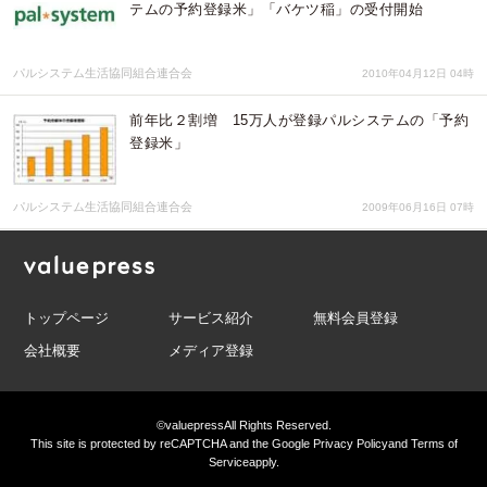
テムの予約登録米」「バケツ稲」の受付開始
パルシステム生活協同組合連合会
2010年04月12日 04時
前年比２割増 15万人が登録パルシステムの「予約
登録米」
パルシステム生活協同組合連合会
2009年06月16日 07時
トップページ
サービス紹介
無料会員登録
会社概要
メディア登録
©valuepress
All Rights Reserved.
This site is protected by reCAPTCHA and the Google
Privacy Policy
and
Terms of
Service
apply.