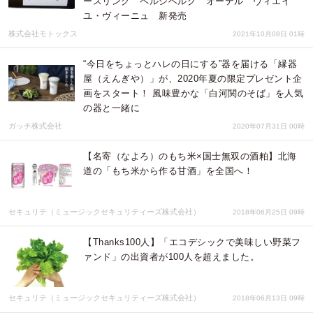
ースリング ペルシベルグ オーテル ヴィエイ
ユ・ヴィーニュ 新発売
株式会社モトックス
2021年10月08日 01時
“今日をちょっとハレの日にする”器を届ける「縁器
屋（えんぎや）」が、2020年夏の限定プレゼント企
画をスタート！ 風味豊かな「白河関のそば」を人気
の器と一緒に
ガッチ株式会社
2020年07月31日 00時
【名寄（なよろ）のもち米×国士無双の酒粕】北海
道の「もち米から作る甘酒」を全国へ！
セキュリテ（ミュージックセキュリティーズ株式会社）
2018年06月25日 09時
【Thanks100人】「エコデシックで美味しい野菜フ
ァンド」の出資者が100人を超えました。
セキュリテ（ミュージックセキュリティーズ株式会社）
2018年06月13日 09時