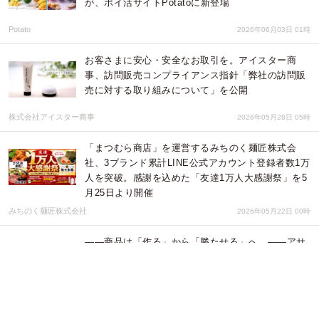
が、ポイ活サイトPotatoに新登場
Potato
2026年06月03日 01時
お客さまに安心・安全なお取引を。アイスター商
事、訪問販売コンプライアンス指針「弊社の訪問販
売に対する取り組みについて」を公開
株式会社アイスター商事
2026年05月28日 05時
「まつむら商店」を運営するみちのく麺匠株式会
社、3ブランド累計LINE公式アカウント登録者数1万
人を突破。感謝を込めた「友達1万人大感謝祭」を5
月25日より開催
みちのく麺匠株式会社
2026年05月22日 00時
――商品は「作る」から「勝たせる」へ。――アサ
ヒビール・カバヤ食品・サントリーウエルネス・ロ
ッテ・味の素の有力マーケターが明かす“ヒットの再
現性”と"実務
公益財団法人 流通経済研究所
2026年04月27日 01時