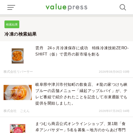
検索結果
冷凍の検索結果
雲丹 24ヶ月冷凍保存に成功 特殊冷凍技術ZERO-
SHIFT（仮）で雲丹の新市場を創る
株式会社リバーサー
2026年08月06日 03時
岐阜県中津川市付知町の飲食店、＃龍の家つけち峡
ブルーの店舗メニュー「縁起アップルパイ」が、テ
レビ番組で紹介されたことを記念して冷凍通販でも
提供を開始しました。
株式会社 ごえん
2026年07月29日 04時
まつむら商店公式オンラインショップ、第1期「食
卓アンバサダー」5名を募集～地方のからあげ専門