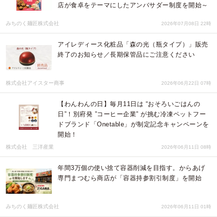
店が食卓をテーマにしたアンバサダー制度を開始～
みちのく麺匠株式会社
2026年07月08日 22時
アイレディース化粧品「森の光（瓶タイプ）」販売
終了のお知らせ／長期保管品にご注意ください
株式会社アイスター商事
2026年06月22日 07時
【わんわんの日】毎月11日は “おそろいごはんの
日”！別府発 ”コーヒー企業” が挑む冷凍ペットフー
ドブランド「Onetable」が制定記念キャンペーンを
開始！
株式会社 三洋産業
2026年06月11日 08時
年間3万個の使い捨て容器削減を目指す。からあげ
専門まつむら商店が「容器持参割引制度」を開始
みちのく麺匠株式会社
2026年06月11日 01時