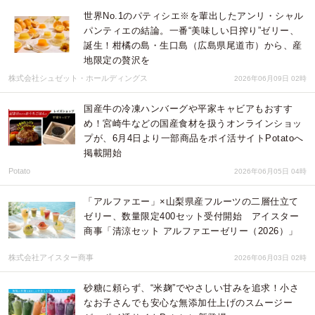
世界No.1のパティシエ※を輩出したアンリ・シャル
パンティエの結論。一番“美味しい日搾り”ゼリー、
誕生！柑橘の島・生口島（広島県尾道市）から、産
地限定の贅沢を
株式会社シュゼット・ホールディングス
2026年06月09日 02時
国産牛の冷凍ハンバーグや平家キャビアもおすす
め！宮崎牛などの国産食材を扱うオンラインショッ
プが、6月4日より一部商品をポイ活サイトPotatoへ
掲載開始
Potato
2026年06月05日 04時
「アルファエー」×山梨県産フルーツの二層仕立て
ゼリー、数量限定400セット受付開始 アイスター
商事「清涼セット アルファエーゼリー（2026）」
株式会社アイスター商事
2026年06月03日 02時
砂糖に頼らず、“米麹”でやさしい甘みを追求！小さ
なお子さんでも安心な無添加仕上げのスムージー