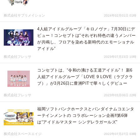
株式会社サブリメイション
2024年02月01日 01時
4人組アイドルグループ「キロノヴァ」7月30日にデ
ビュー！コンセプトは“それぞれ特色の違うメンバー
が共鳴し、フロアを染める新時代のエモーショナル
アイドル”
株式会社フレッサ
2023年07月23日 10時
コンセプトは、“令和の沸ける王道アイドル”！ 新6
人組アイドルグループ「LOVE 9 LOVE（ラブクラ
ブ）」が3月26日に豊洲PITで華々しくデビュー
株式会社フレッサ
2023年03月06日 22時
福岡ソフトバンクホークスとバンダイナムコエンタ
ーテインメントの コラボレーション企画‼第6弾
は“アイドルマスター シンデレラガールズ”
株式会社スペースエイジ
2022年07月27日 03時