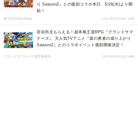
り Season2』との復刻コラボ本日、5/26(水)より開
始！
株式会社NextNinja
2021年05月26日 10時
岩谷尚文もらえる！超本格王道RPG『グランドサマ
ナーズ』 大人気TVアニメ『盾の勇者の成り上がり
Season2』とのコラボイベント復刻開催決定！
グランドサマナーズ運営事務局
2021年05月24日 09時
​​岩谷尚文もらえる！超本格王道RPG『グランドサマ
ナーズ』 大人気TVアニメ『盾の勇者の成り上がり
Season2』とのコラボイベント復刻開催決定！
株式会社NextNinja
2021年05月24日 09時
小野賢章・内田真礼のボイス全18種類が届くTwitter
キャンペーン「#瞬間声優」スタート！クール、爽
やか、刺激的な一言も…？特別インタビュー公開
株式会社 明治
2021年03月30日 02時